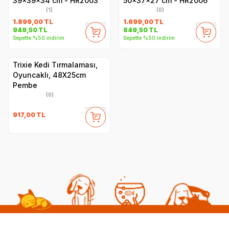
39x39x34 cm - HR2003
50x37x27 cm - HR2006
(1)
(0)
1.899,00
TL
1.699,00
TL
949,50
TL
849,50
TL
Sepette %50 indirim
Sepette %50 indirim
Trixie Kedi Tırmalaması,
Oyuncaklı, 48X25cm
Pembe
(0)
917,00
TL