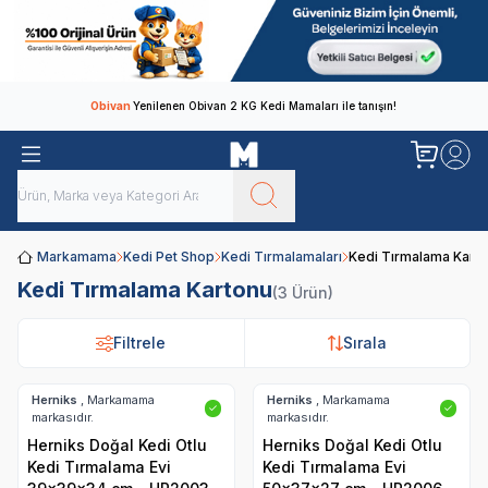
Obivan
Yenilenen Obivan 2 KG Kedi Mamaları ile tanışın!
Markamama
Kedi Pet Shop
Kedi Tırmalamaları
Kedi Tırmalama Kart
Kedi Tırmalama Kartonu
(3 Ürün)
Filtrele
Filtrele
Sırala
Sırala
Herniks
, Markamama
Herniks
, Markamama
✓
✓
markasıdır.
markasıdır.
Herniks Doğal Kedi Otlu
Herniks Doğal Kedi Otlu
Kedi Tırmalama Evi
Kedi Tırmalama Evi