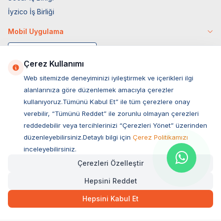
İyzico İş Birliği
Mobil Uygulama
Çerez Kullanımı
Web sitemizde deneyiminizi iyileştirmek ve içerikleri ilgi
alanlarınıza göre düzenlemek amacıyla çerezler
kullanıyoruz.Tümünü Kabul Et” ile tüm çerezlere onay
verebilir, “Tümünü Reddet” ile zorunlu olmayan çerezleri
reddedebilir veya tercihlerinizi “Çerezleri Yönet” üzerinden
düzenleyebilirsiniz.Detaylı bilgi için
Çerez Politikamızı
Müşteri Hizmetleri
inceleyebilirsiniz.
Çerezleri Özelleştir
Sıkça Sorulan Sorular
Hepsini Reddet
Adres
553,00
TL
Hızlı Teslimat
Ovacık Mah. Hacıoğlu Sok. No:13 Başiskele / KOCAELİ
Hepsini Kabul Et
Müşteri Destek Hattı
SEPETE EKLE
0850 532 1141