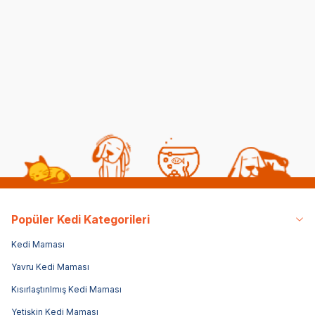
Oyuncağı Donut M 12cm
Geliştirici Köpek
Nak
Oyuncağı 21x10x12cm
- W
(0)
(0)
654,00
TL
24
1.537,00
TL
457,80
TL
74,
Sepette %30 indirim
Sepe
Popüler Kedi Kategorileri
Kedi Maması
Yavru Kedi Maması
Kısırlaştırılmış Kedi Maması
Yetişkin Kedi Maması