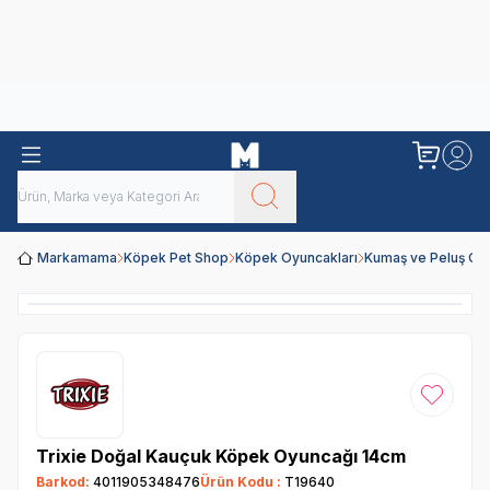
Obivan
Yenilenen Obivan 2 KG Kedi Mamaları ile tanışın!
Markamama
Köpek Pet Shop
Köpek Oyuncakları
Kumaş ve Peluş Oy
Favoriye
Trixie Doğal Kauçuk Köpek Oyuncağı 14cm
Barkod:
4011905348476
Ürün Kodu :
T19640