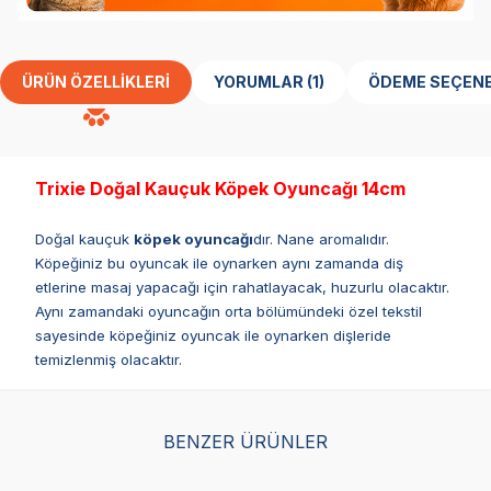
ÜRÜN ÖZELLIKLERI
YORUMLAR (1)
ÖDEME SEÇENE
Trixie Doğal Kauçuk Köpek Oyuncağı 14cm
Doğal kauçuk
köpek oyuncağı
dır. Nane aromalıdır.
Köpeğiniz bu oyuncak ile oynarken aynı zamanda diş
etlerine masaj yapacağı için rahatlayacak, huzurlu olacaktır.
Aynı zamandaki oyuncağın orta bölümündeki özel tekstil
sayesinde köpeğiniz oyuncak ile oynarken dişleride
temizlenmiş olacaktır.
BENZER ÜRÜNLER
Kong AirSq Sesli Köpek
Trixie Tekerlekli Zeka
Her