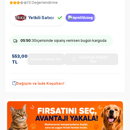
(1) Değerlendirme
Yetkili Satıcı
Hızlı Teslimat
05
:50
:30
içerisinde sipariş verirsen bugün kargoda
553,00
Gelince Haber
Gelince Haber Ver
Ver
TL
Değişim ve İade Koşulları!