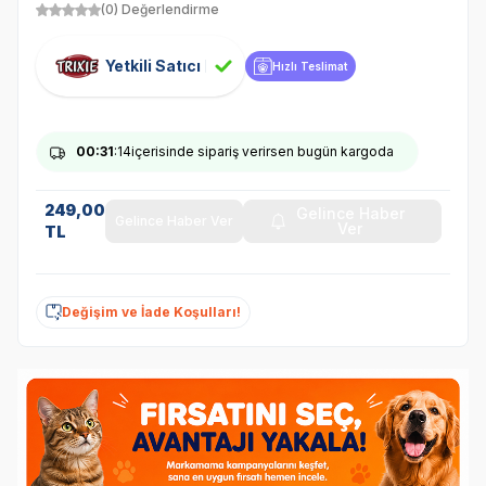
(0) Değerlendirme
Yetkili Satıcı
Hızlı Teslimat
00
:31
:14
içerisinde sipariş verirsen bugün kargoda
249,00
Gelince Haber
Gelince Haber Ver
Ver
TL
Değişim ve İade Koşulları!