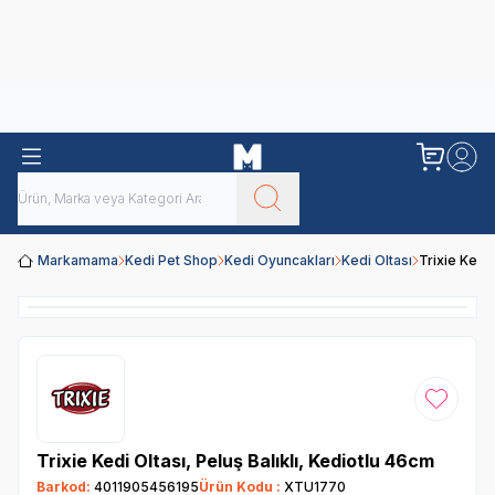
Obivan
Yenilenen Obivan 2 KG Kedi Mamaları ile tanışın!
Markamama
Kedi Pet Shop
Kedi Oyuncakları
Kedi Oltası
Trixie Kedi 
Favoriye
Trixie Kedi Oltası, Peluş Balıklı, Kediotlu 46cm
Barkod:
4011905456195
Ürün Kodu :
XTU1770