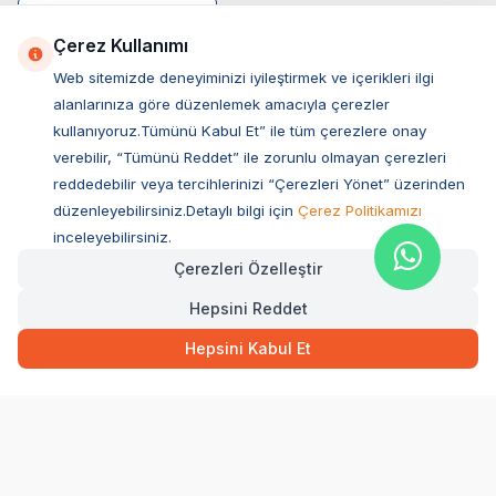
Çerez Kullanımı
Web sitemizde deneyiminizi iyileştirmek ve içerikleri ilgi
alanlarınıza göre düzenlemek amacıyla çerezler
kullanıyoruz.Tümünü Kabul Et” ile tüm çerezlere onay
verebilir, “Tümünü Reddet” ile zorunlu olmayan çerezleri
reddedebilir veya tercihlerinizi “Çerezleri Yönet” üzerinden
düzenleyebilirsiniz.Detaylı bilgi için
Çerez Politikamızı
Müşteri Hizmetleri
inceleyebilirsiniz.
Çerezleri Özelleştir
Sıkça Sorulan Sorular
Hepsini Reddet
Adres
249,00
TL
Hızlı Teslimat
Ovacık Mah. Hacıoğlu Sok. No:13 Başiskele / KOCAELİ
Hepsini Kabul Et
Müşteri Destek Hattı
SEPETE EKLE
0850 532 1141
WhatsApp Destek
0554 871 66 20