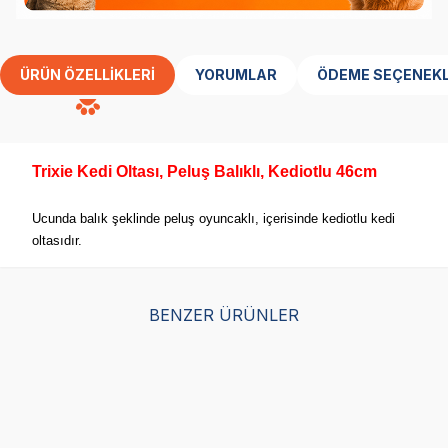
ÜRÜN ÖZELLIKLERI
YORUMLAR
ÖDEME SEÇENEKL
Trixie Kedi Oltası, Peluş Balıklı, Kediotlu 46cm
Ucunda balık şeklinde peluş oyuncaklı, içerisinde kediotlu kedi
oltasıdır.
BENZER ÜRÜNLER
Eastland Kedi Oltası
Kong Teaser Loopz Kedi
Ko
Ahtapot 50 Cm
Oltası
Ca
Ked
(0)
(0)