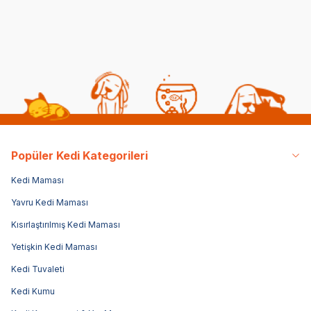
145,00
TL
649,00
TL
581
Popüler Kedi Kategorileri
Kedi Maması
Yavru Kedi Maması
Kısırlaştırılmış Kedi Maması
Yetişkin Kedi Maması
Kedi Tuvaleti
Kedi Kumu