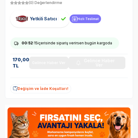
(0) Değerlendirme
Yetkili Satıcı
Hızlı Teslimat
00
:52
:15
içerisinde sipariş verirsen bugün kargoda
170,00
Gelince Haber
Gelince Haber Ver
Ver
TL
Değişim ve İade Koşulları!