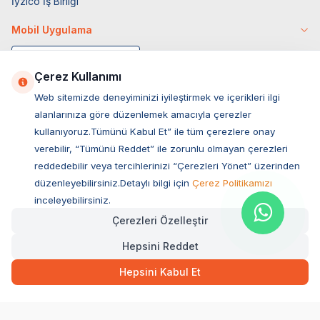
İyzico İş Birliği
Mobil Uygulama
Çerez Kullanımı
Web sitemizde deneyiminizi iyileştirmek ve içerikleri ilgi
alanlarınıza göre düzenlemek amacıyla çerezler
kullanıyoruz.Tümünü Kabul Et” ile tüm çerezlere onay
verebilir, “Tümünü Reddet” ile zorunlu olmayan çerezleri
reddedebilir veya tercihlerinizi “Çerezleri Yönet” üzerinden
düzenleyebilirsiniz.Detaylı bilgi için
Çerez Politikamızı
Müşteri Hizmetleri
inceleyebilirsiniz.
Çerezleri Özelleştir
Sıkça Sorulan Sorular
Hepsini Reddet
Adres
170,00
TL
Hızlı Teslimat
Ovacık Mah. Hacıoğlu Sok. No:13 Başiskele / KOCAELİ
Hepsini Kabul Et
Müşteri Destek Hattı
SEPETE EKLE
0850 532 1141
WhatsApp Destek