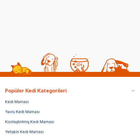
Pe
(9)
(2)
481,00
TL
10,00
TL
1.6
336,70
TL
Sepette %30 indirim
Popüler Kedi Kategorileri
Kedi Maması
Yavru Kedi Maması
Kısırlaştırılmış Kedi Maması
Yetişkin Kedi Maması