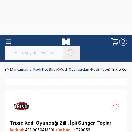
Obivan
Yenilenen Obivan 2 KG Kedi Mamaları ile tanışın!
Markamama
Kedi Pet Shop
Kedi Oyuncakları
Kedi Topu
Trixie Kedi 
Favoriye
Trixie Kedi Oyuncağı Zilli, İpli Sünger Toplar
Barkod:
4011905041339
Ürün Kodu :
T20056