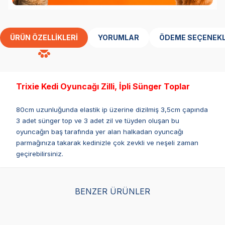
ÜRÜN ÖZELLIKLERI
YORUMLAR
ÖDEME SEÇENEKL
Trixie Kedi Oyuncağı Zilli, İpli Sünger Toplar
80cm uzunluğunda elastik ip üzerine dizilmiş 3,5cm çapında
3 adet sünger top ve 3 adet zil ve tüyden oluşan bu
oyuncağın baş tarafında yer alan halkadan oyuncağı
parmağınıza takarak kedinizle çok zevkli ve neşeli zaman
geçirebilirsiniz.
BENZER ÜRÜNLER
Herniks Zilli Kedi Oyun
Kong Yavru Kedi
Tri
Topu 4cm
Oyuncağı 5,5cm
Oy