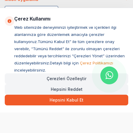
Çerez Kullanımı
Web sitemizde deneyiminizi iyileştirmek ve içerikleri ilgi
alanlarınıza göre düzenlemek amacıyla çerezler
kullanıyoruz.Tümünü Kabul Et” ile tüm çerezlere onay
verebilir, “Tümünü Reddet” ile zorunlu olmayan çerezleri
reddedebilir veya tercihlerinizi “Çerezleri Yönet” üzerinden
düzenleyebilirsiniz.Detaylı bilgi için
Çerez Politikamızı
Müşteri Hizmetleri
inceleyebilirsiniz.
Çerezleri Özelleştir
Sıkça Sorulan Sorular
Hepsini Reddet
Adres
66,00
TL
Hızlı Teslimat
Ovacık Mah. Hacıoğlu Sok. No:13 Başiskele / KOCAELİ
Hepsini Kabul Et
Müşteri Destek Hattı
SEPETE EKLE
0850 532 1141
WhatsApp Destek
0554 871 66 20