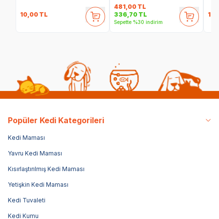
481,00
TL
10,00
TL
1.6
336,70
TL
Sepette %30 indirim
Popüler Kedi Kategorileri
Kedi Maması
Yavru Kedi Maması
Kısırlaştırılmış Kedi Maması
Yetişkin Kedi Maması
Kedi Tuvaleti
Kedi Kumu