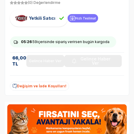
(0) Değerlendirme
Yetkili Satıcı
Hızlı Teslimat
05
:26
:59
içerisinde sipariş verirsen bugün kargoda
66,00
Gelince Haber
Gelince Haber Ver
Ver
TL
Değişim ve İade Koşulları!