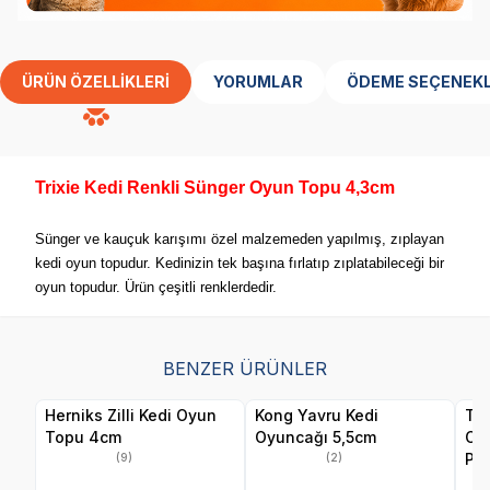
ÜRÜN ÖZELLIKLERI
YORUMLAR
ÖDEME SEÇENEKL
Trixie Kedi Renkli Sünger Oyun Topu 4,3cm
Sünger ve kauçuk karışımı özel malzemeden yapılmış, zıplayan
kedi oyun topudur. Kedinizin tek başına fırlatıp zıplatabileceği bir
oyun topudur. Ürün çeşitli renklerdedir.
BENZER ÜRÜNLER
Herniks Zilli Kedi Oyun
Kong Yavru Kedi
Tri
Topu 4cm
Oyuncağı 5,5cm
Oy
Pe
(9)
(2)