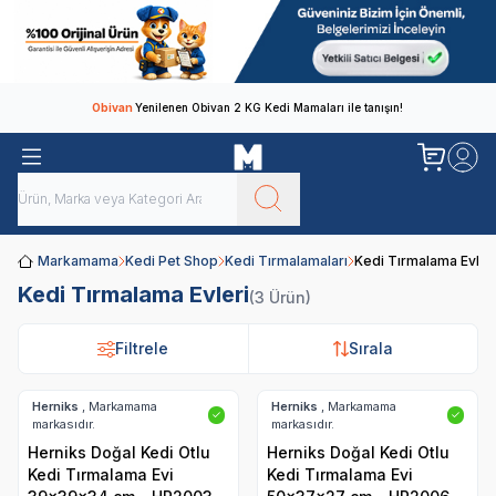
Obivan
Yenilenen Obivan 2 KG Kedi Mamaları ile tanışın!
Markamama
Kedi Pet Shop
Kedi Tırmalamaları
Kedi Tırmalama Evler
Kedi Tırmalama Evleri
(3 Ürün)
Filtrele
Filtrele
Sırala
Sırala
Herniks
, Markamama
Herniks
, Markamama
✓
✓
markasıdır.
markasıdır.
Herniks Doğal Kedi Otlu
Herniks Doğal Kedi Otlu
Kedi Tırmalama Evi
Kedi Tırmalama Evi