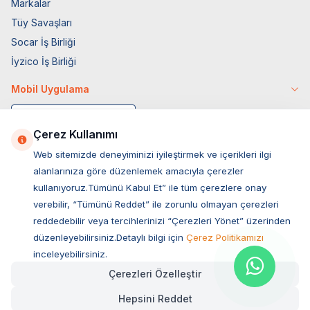
Markalar
Tüy Savaşları
Socar İş Birliği
İyzico İş Birliği
Mobil Uygulama
Çerez Kullanımı
Web sitemizde deneyiminizi iyileştirmek ve içerikleri ilgi
alanlarınıza göre düzenlemek amacıyla çerezler
kullanıyoruz.Tümünü Kabul Et” ile tüm çerezlere onay
verebilir, “Tümünü Reddet” ile zorunlu olmayan çerezleri
reddedebilir veya tercihlerinizi “Çerezleri Yönet” üzerinden
düzenleyebilirsiniz.Detaylı bilgi için
Çerez Politikamızı
Müşteri Hizmetleri
inceleyebilirsiniz.
Çerezleri Özelleştir
Sıkça Sorulan Sorular
Hepsini Reddet
Adres