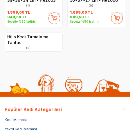
39x39x34 cm - HR2003
50x37x27 cm - HR2006
(1)
(0)
1.899,00
TL
1.699,00
TL
949,50
TL
849,50
TL
Sepette %50 indirim
Sepette %50 indirim
Hills Kedi Tırmalama
Tahtası
(5)
Popüler Kedi Kategorileri
Kedi Maması
Yavru Kedi Maması