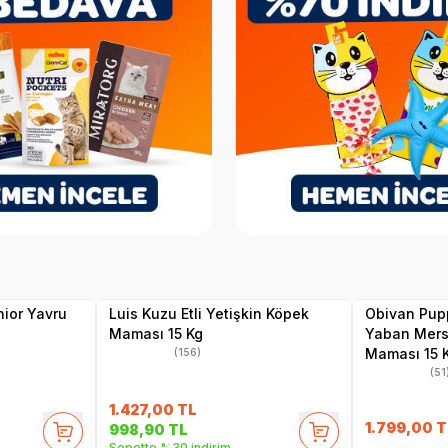
.10.2026
SKT
1.05.2027
Hızlı Teslimat
Hızlı Teslimat
Yetkili
Satıcı
Kargo Bedava
Kargo Bedava
nior Yavru
Luis Kuzu Etli Yetişkin Köpek
Obivan Pupp
Maması 15 Kg
Yaban Mersi
Maması 15 
(156)
(51
1.427,00
TL
1.799,00
T
998,90
TL
Sepette %30 indirim