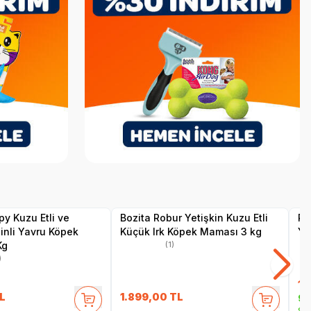
SKT
1.05.2027
SKT
02.03.2027
Hızlı Teslimat
Yetkili
Yetkili
Satıcı
Satıcı
Kargo Bedava
Hız
y Kuzu Etli ve
Bozita Robur Yetişkin Kuzu Etli
Ro
nli Yavru Köpek
Küçük Irk Köpek Maması 3 kg
Ya
Kg
(1)
)
12
L
1.899,00
TL
99
Se