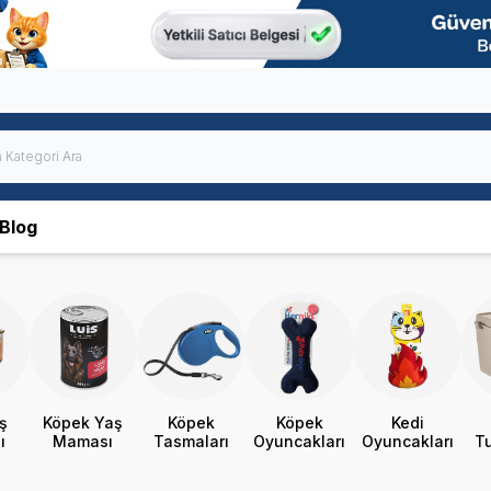
Blog
ş
Köpek Yaş
Köpek
Köpek
Kedi
ı
Maması
Tasmaları
Oyuncakları
Oyuncakları
Tu