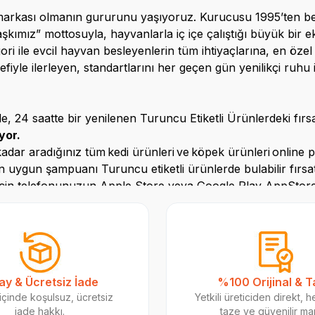
arkası olmanın gururunu yaşıyoruz. Kurucusu 1995’ten beri gi
, aşkımız” mottosuyla, hayvanlarla iç içe çalıştığı büyük bir
ori ile evcil hayvan besleyenlerin tüm ihtiyaçlarına, en öze
iyle ilerleyen, standartlarını her geçen gün yenilikçi ruhu i
, 24 saatte bir yenilenen Turuncu Etiketli Ürünlerdeki fırsa
yor.
kadar aradığınız tüm
kedi ürünleri
ve
köpek ürünleri
online
p
en uygun şampuanı Turuncu etiketli ürünlerde bulabilir fırsat
 için telefonunuzun Apple
Store
veya Google Play
App
Stor
 tükenmeden ulaşın.
rumluluk Projesi
erde sokak hayvanlarına karşı güçlü bir farkındalık oluş
ay & Ücretsiz İade
%100 Orijinal & 
jesini başlattık. Amacımız çocuklarımızın sevgi dolu dünya
içinde koşulsuz, ücretsiz
Yetkili üreticiden direkt, 
leştirecek şekilde tasarladık. Tanıtım animasyonumuzu birç
iade hakkı.
taze ve güvenilir m