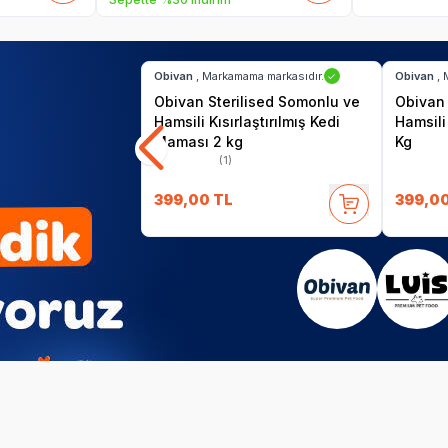
SKT
01.11.2027
Hızlı Teslimat
Hızlı Tesl
Obivan
, Markamama markasıdır.
Obivan
, 
✓
Obivan Sterilised Somonlu ve
Obivan 
Hamsili Kısırlaştırılmış Kedi
Hamsili
Maması 2 kg
Kg
(1)
399,00
TL
399,0