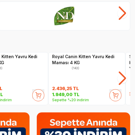
Farmina N&D
Hi
SKT
1.05.2027
SKT
1.10.2026
Hızlı Teslimat
Hız
Yetkili
Yetkili
Satıcı
Satıcı
Kargo Bedava
Ka
 Kitten Yavru Kedi
Royal Canin Kitten Yavru Kedi
Sa
KG
Maması 4 KG
Kıs
Ye
3)
(143)
L
2.436,25
TL
3.
L
1.949,00
TL
indirim
Sepette %20 indirim