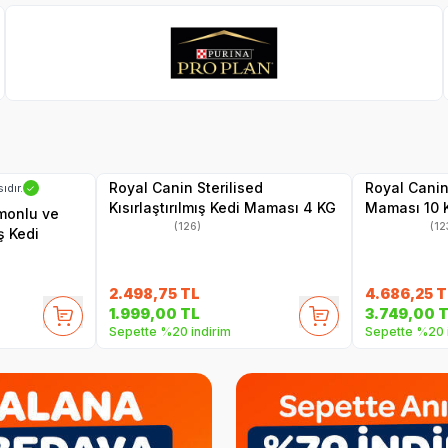
Pro Plan
SKT
1.06.2027
Hızlı Teslimat
Hızlı Teslimat
Yetkili
Satıcı
1.11.2027
Kargo Bedava
Kargo Bedava
Royal Canin Sterilised
Royal Canin
ıdır.
✓
Kısırlaştırılmış Kedi Maması 4 KG
Maması 10 
omonlu ve
(126)
(12
ış Kedi
2.498,75
TL
4.686,25
T
1.999,00
TL
3.749,00
T
Sepette %20 indirim
Sepette %20 