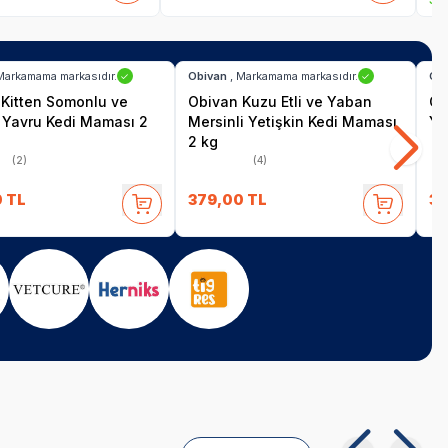
SKT
01.11.2027
SKT
01.11.2027
imat
Hızlı Teslimat
Hız
Markamama markasıdır.
Obivan
, Markamama markasıdır.
Ob
✓
✓
Kitten Somonlu ve
Obivan Kuzu Etli ve Yaban
Ob
 Yavru Kedi Maması 2
Mersinli Yetişkin Kedi Maması
Ye
2 kg
(2)
(4)
0
TL
379,00
TL
37