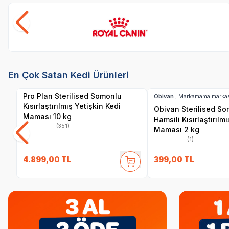
Royal Canin
SKT
1.01.2027
Hızlı Teslimat
Yetkili
En Çok Satan Kedi Ürünleri
Satıcı
SKT
0
Kargo Bedava
Hızlı Teslimat
Pro Plan Sterilised Somonlu
Obivan
, Markamama markas
Kısırlaştırılmış Yetişkin Kedi
Obivan Sterilised S
Maması 10 kg
Hamsili Kısırlaştırılm
(351)
Maması 2 kg
(1)
4.899,00
TL
399,00
TL