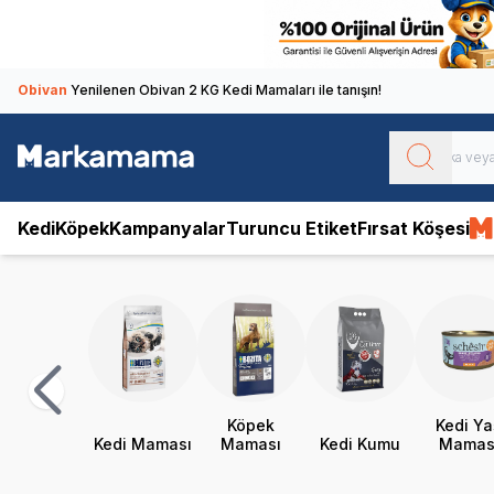
Obivan
Yenilenen Obivan 2 KG Kedi Mamaları ile tanışın!
Kedi
Köpek
Kampanyalar
Turuncu Etiket
Fırsat Köşesi
Köpek
Kedi Ya
Kedi Maması
Maması
Kedi Kumu
Mamas