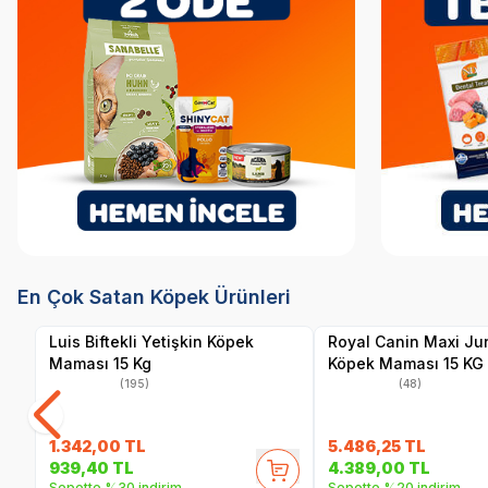
SKT
1.05.2027
SKT
1
Hızlı Teslimat
Hızlı Teslimat
Yetkili
Yetkili
En Çok Satan Köpek Ürünleri
Satıcı
Satıcı
Kargo Bedava
Kargo Bedava
Luis Biftekli Yetişkin Köpek
Royal Canin Maxi Ju
Maması 15 Kg
Köpek Maması 15 KG
(195)
(48)
1.342,00
TL
5.486,25
TL
939,40
TL
4.389,00
TL
Sepette %30 indirim
Sepette %20 indirim