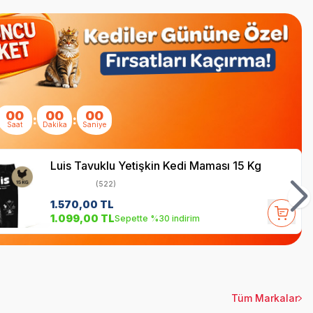
00
00
00
:
:
Saat
Dakika
Saniye
Luis Tavuklu Yetişkin Kedi Maması 15 Kg
(522)
1.570,00
TL
1.099,00
TL
Sepette %30 indirim
Tüm Markalar