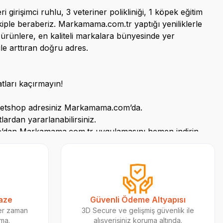
rişimci ruhlu, 3 veteriner polikliniği, 1 köpek eğitim
 ekiple beraberiz. Markamama.com.tr yaptığı yeniliklerle
l ürünlere, en kaliteli markalara bünyesinde yer
le arttıran doğru adres.
tları kaçırmayın!
etshop
adresiniz
Markamama.com’da
.
lardan yararlanabilirsiniz.
e’dan
Markamama.com.tr uygulamasını hemen indirin.
turmak için 4 Ekim hayvanları koruma gününde Tarçın
Taze
Güvenli Ödeme Altyapısı
sına bu masalla dokunmaya çalışmak. Masalın tanıtım
her zaman
3D Secure ve gelişmiş güvenlik ile
ok dijital kanal üzerinden paylaşarak daha fazla
ama.
alışverişiniz koruma altında.