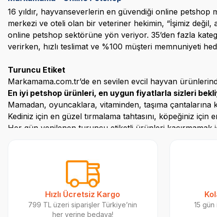
16 yıldır, hayvanseverlerin en güvendiği online
petshop
m
merkezi ve oteli olan bir veteriner hekimin, “İşimiz değil
online
petshop
sektörüne yön veriyor.
35’den
fazla kateg
verirken, hızlı teslimat ve %100 müşteri memnuniyeti hedef
Turuncu Etiket
Markamama.com.tr’de
en sevilen evcil hayvan ürünlerinde
En iyi
petshop
ürünleri, en uygun fiyatlarla sizleri bekli
Mamadan, oyuncaklara, vitaminden, taşıma çantalarına 
Kediniz için en güzel tırmalama tahtasını, köpeğiniz için 
Her gün yenilenen turuncu etiketli ürünleri kaçırmamak
Bildirimlerinizi açın en sevilen kedi ve köpek ürünlerine
4 Ekim Hayvanları Koruma Günü
Markamama
Sosyal So
Sokaktaki dostlarımız için bir masaldan bir farkındalığa.
Markamama.com.tr olarak çocuklarımızda ve biz ebeveynl
Hızlı Ücretsiz Kargo
Kol
isimli çocuk kitabını yayınlayarak sosyal sorumluluk pro
799 TL üzeri siparişler Türkiye’nin
15 gün 
animasyonunu da çocuklarımızın hayal dünyalarını zengin
her yerine bedava!