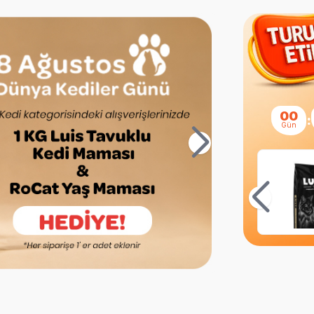
00
:
Gün