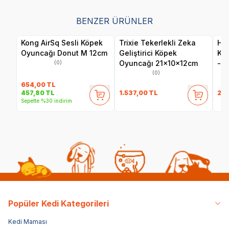
BENZER ÜRÜNLER
Kong AirSq Sesli Köpek
Trixie Tekerlekli Zeka
Her
Oyuncağı Donut M 12cm
Geliştirici Köpek
Ku
Oyuncağı 21x10x12cm
- F
(0)
(0)
654,00
TL
1.537,00
TL
24
457,80
TL
Sepette %30 indirim
Popüler Kedi Kategorileri
Kedi Maması