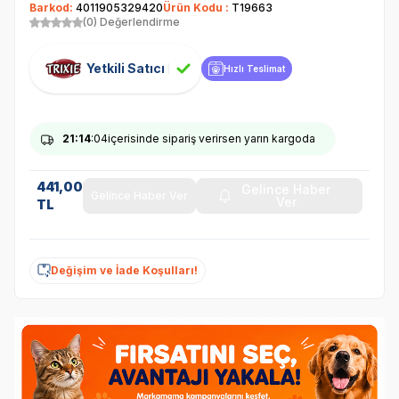
Barkod:
4011905329420
Ürün Kodu :
T19663
(0) Değerlendirme
Yetkili Satıcı
Hızlı Teslimat
21
:14
:04
içerisinde sipariş verirsen yarın kargoda
441,00
Gelince Haber
Gelince Haber Ver
Ver
TL
Değişim ve İade Koşulları!