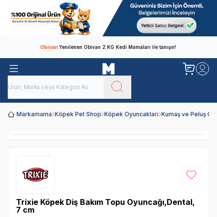
Obivan
Yenilenen Obivan 2 KG Kedi Mamaları ile tanışın!
Markamama
Köpek Pet Shop
Köpek Oyuncakları
Kumaş ve Peluş Oy
Favoriye
Trixie Köpek Diş Bakım Topu Oyuncağı,Dental,
7 cm