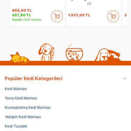
(0)
654,00
TL
1.537,00
TL
24
457,80
TL
Sepette %30 indirim
Popüler Kedi Kategorileri
Kedi Maması
Yavru Kedi Maması
Kısırlaştırılmış Kedi Maması
Yetişkin Kedi Maması
Kedi Tuvaleti