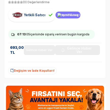
(0) Değerlendirme
Yetkili Satıcı
Hızlı Teslimat
07
:13
:05
içerisinde sipariş verirsen bugün kargoda
693,00
Gelince Haber
Gelince Haber Ver
Ver
TL
Değişim ve İade Koşulları!