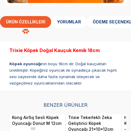
ÜRÜN ÖZELLIKLERI
YORUMLAR
ÖDEME SEÇENEKL
Trixie Köpek Doğal Kauçuk Kemik 18cm
Köpek oyuncağı
nın boyu 18cm dir. Doğal kauçuktan
üretilmiştir. Köpeğiniz oyuncak ile oynadıkça çıkacak hışırtı
sesi sayesinde daha fazla oynamak isteyecek ve
vazgeçilmez oyuncaklarından olacaktır.
BENZER ÜRÜNLER
Kong AirSq Sesli Köpek
Trixie Tekerlekli Zeka
Her
Oyuncağı Donut M 12cm
Geliştirici Köpek
Ku
Oyuncağı 21x10x12cm
- F
(0)