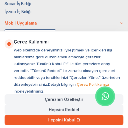
Socar İş Birliği
İyzico İş Birliği
Mobil Uygulama
Çerez Kullanımı
Web sitemizde deneyiminizi iyileştirmek ve içerikleri ilgi
alanlarınıza göre düzenlemek amacıyla çerezler
kullanıyoruz.Tümünü Kabul Et” ile tüm çerezlere onay
verebilir, “Tümünü Reddet” ile zorunlu olmayan çerezleri
reddedebilir veya tercihlerinizi “Çerezleri Yönet” üzerinden
düzenleyebilirsiniz.Detaylı bilgi için
Çerez Politikamızı
Müşteri Hizmetleri
inceleyebilirsiniz.
Çerezleri Özelleştir
Sıkça Sorulan Sorular
Hepsini Reddet
Adres
Ovacık Mah. Hacıoğlu Sok. No:13 Başiskele / KOCAELİ
Hepsini Kabul Et
Müşteri Destek Hattı