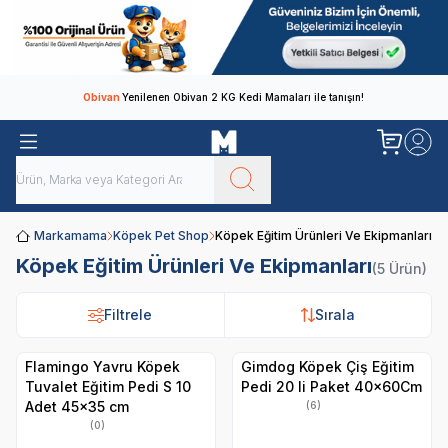
Obivan
Yenilenen Obivan 2 KG Kedi Mamaları ile tanışın!
Markamama
Köpek Pet Shop
Köpek Eğitim Ürünleri Ve Ekipmanları
Köpek Eğitim Ürünleri Ve Ekipmanları
(5 Ürün)
Filtrele
Filtrele
Sırala
Sırala
Flamingo Yavru Köpek
Gimdog Köpek Çiş Eğitim
Tuvalet Eğitim Pedi S 10
Pedi 20 li Paket 40x60Cm
Adet 45x35 cm
(6)
(0)