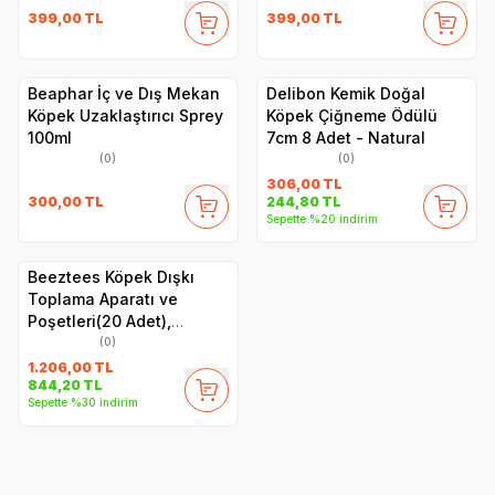
399,00
TL
399,00
TL
Beaphar İç ve Dış Mekan
Delibon Kemik Doğal
Köpek Uzaklaştırıcı Sprey
Köpek Çiğneme Ödülü
100ml
7cm 8 Adet - Natural
(0)
(0)
306,00
TL
300,00
TL
244,80
TL
Sepette %20 indirim
Beeztees Köpek Dışkı
Toplama Aparatı ve
Poşetleri(20 Adet),
14x10x16cm
(0)
1.206,00
TL
844,20
TL
Sepette %30 indirim