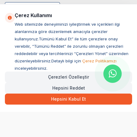
Çerez Kullanımı
Web sitemizde deneyiminizi iyileştirmek ve içerikleri ilgi
alanlarınıza göre düzenlemek amacıyla çerezler
kullanıyoruz.Tümünü Kabul Et” ile tüm çerezlere onay
verebilir, “Tümünü Reddet” ile zorunlu olmayan çerezleri
reddedebilir veya tercihlerinizi “Çerezleri Yönet” üzerinden
düzenleyebilirsiniz.Detaylı bilgi için
Çerez Politikamızı
Müşteri Hizmetleri
inceleyebilirsiniz.
Çerezleri Özelleştir
Sıkça Sorulan Sorular
Hepsini Reddet
Adres
Ovacık Mah. Hacıoğlu Sok. No:13 Başiskele / KOCAELİ
Hepsini Kabul Et
Müşteri Destek Hattı
0850 532 1141
WhatsApp Destek
0554 871 66 20