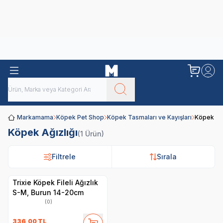
Obivan
Yenilenen Obivan 2 KG Kedi Mamaları ile tanışın!
Markamama
Köpek Pet Shop
Köpek Tasmaları ve Kayışları
Köpek Ağı
Köpek Ağızlığı
(1 Ürün)
Filtrele
Filtrele
Sırala
Sırala
Trixie Köpek Fileli Ağızlık
S-M, Burun 14-20cm
(0)
336,00
TL