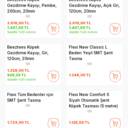
Gezdirme Kayışı, Pembe,
Gezdirme Kayışı, Açık Gri,
200cm, 20mm
120cm, 20mm
(0)
(0)
2.010,00
TL
2.010,00
TL
1.407,00
TL
1.407,00
TL
Sepette %30 indirim
Sepette %30 indirim
Beeztees Köpek
Flexi New Classic L
Gezdirme Kayışı, Gri,
Beden Yeşil 5MT Şerit
120cm, 20mm
Tasma
(0)
(0)
1.326,00
TL
1.248,00
TL
928,20
TL
Sepette %30 indirim
Flexi Tüm Bedenler için
Flexi New Comfort S
5MT Şerit Tasma
Siyah Otomatik Şerit
Köpek Tasması (5 metre)
(0)
(0)
1.733,00
TL
1.125,00
TL