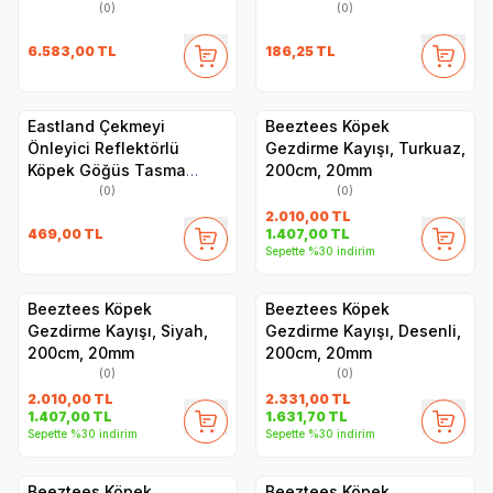
(0)
(0)
6.583,00
TL
186,25
TL
Eastland Çekmeyi
Beeztees Köpek
Önleyici Reflektörlü
Gezdirme Kayışı, Turkuaz,
Köpek Göğüs Tasma
200cm, 20mm
2,5x60-75 Cm
(0)
(0)
2.010,00
TL
469,00
TL
1.407,00
TL
Sepette %30 indirim
Beeztees Köpek
Beeztees Köpek
Gezdirme Kayışı, Siyah,
Gezdirme Kayışı, Desenli,
200cm, 20mm
200cm, 20mm
(0)
(0)
2.010,00
TL
2.331,00
TL
1.407,00
TL
1.631,70
TL
Sepette %30 indirim
Sepette %30 indirim
Beeztees Köpek
Beeztees Köpek