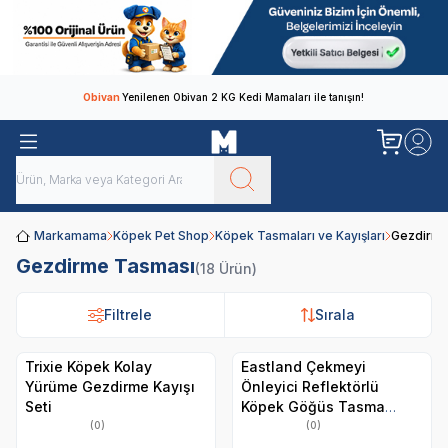
Obivan
Yenilenen Obivan 2 KG Kedi Mamaları ile tanışın!
Markamama
Köpek Pet Shop
Köpek Tasmaları ve Kayışları
Gezdirme
Gezdirme Tasması
(18 Ürün)
Filtrele
Filtrele
Sırala
Sırala
Trixie Köpek Kolay
Eastland Çekmeyi
Yürüme Gezdirme Kayışı
Önleyici Reflektörlü
Seti
Köpek Göğüs Tasma
2,5x65-80 Cm
(0)
(0)