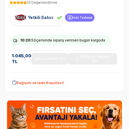
(1) Değerlendirme
Yetkili Satıcı
Hızlı Teslimat
10
:20
:51
içerisinde sipariş verirsen bugün kargoda
1.045,00
Gelince Haber
Gelince Haber Ver
Ver
TL
Değişim ve İade Koşulları!