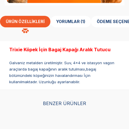
ÜRÜN ÖZELLIKLERI
YORUMLAR (1)
ÖDEME SEÇENE
Trixie Köpek İçin Bagaj Kapağı Aralık Tutucu
Galvaniz metalden üretilmiştir. Suv, 4x4 ve istasyon vagon
araçlarda bagaj kapağının aralık tutulması,bagaj
bölümündeki köpeğinizin havalandırması İçin
kullanılmaktadır. Uzunluğu ayarlanabilir.
BENZER ÜRÜNLER
Trixie Köpek Emniyet
Ferplast Arca Köpek
Kemeri S 30-60cm
Araba Koltuğu Lacivert
38 x 38 x 29 cm
(0)