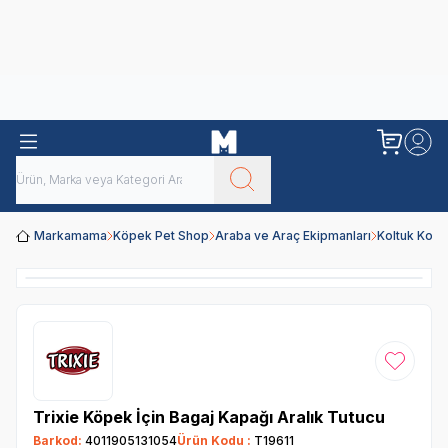
Obivan
Yenilenen Obivan 2 KG Kedi Mamaları ile tanışın!
Markamama
Köpek Pet Shop
Araba ve Araç Ekipmanları
Koltuk Koru
Favoriye
Trixie Köpek İçin Bagaj Kapağı Aralık Tutucu
Barkod:
4011905131054
Ürün Kodu :
T19611