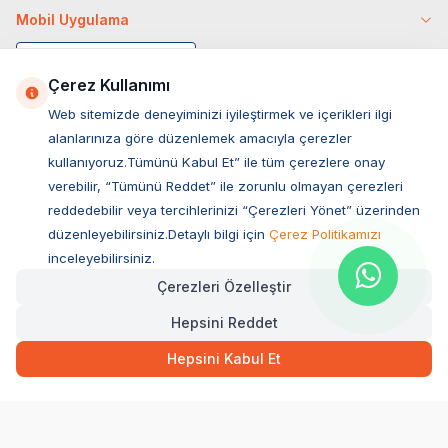
Mobil Uygulama
Çerez Kullanımı
Web sitemizde deneyiminizi iyileştirmek ve içerikleri ilgi
alanlarınıza göre düzenlemek amacıyla çerezler
kullanıyoruz.Tümünü Kabul Et” ile tüm çerezlere onay
verebilir, “Tümünü Reddet” ile zorunlu olmayan çerezleri
reddedebilir veya tercihlerinizi “Çerezleri Yönet” üzerinden
düzenleyebilirsiniz.Detaylı bilgi için
Çerez Politikamızı
Müşteri Hizmetleri
inceleyebilirsiniz.
Çerezleri Özelleştir
Sıkça Sorulan Sorular
Hepsini Reddet
Adres
1.045,00
TL
Hızlı Teslimat
Ovacık Mah. Hacıoğlu Sok. No:13 Başiskele / KOCAELİ
Hepsini Kabul Et
Müşteri Destek Hattı
SEPETE EKLE
0850 532 1141
WhatsApp Destek
0554 871 66 20