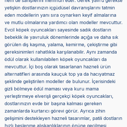
hem de sahiplerini memnun eder. Gerek yavru gerekse
yetişkin dostlarınızın içgüdüsel davranışlarını tatmin
eden modellerin yanı sıra oynarken keyif almalarına
ve mutlu olmalarına yardımcı olan modeller mevcuttur.
Evcil köpek oyuncakları sayesinde sadık dostların
bebeklik ile yavruluk dönemlerinde açığa ve daha sık
görülen diş kaşıma, yalama, kemirme, çekiştirme gibi
gereksinimleri rahatlıkla karşılanabilir. Aynı zamanda
ödül olarak kullanılabilen köpek oyuncakları da
mevcuttur. İçi boş olarak tasarlanan hazneli ürün
alternatifleri arasında kauçuk top ya da hacıyatmaz
şeklinde geliştirilen modeller de bulunur. İçerisindeki
gizli bölmeye ödül maması veya kuru mama
yerleştirmeye elverişli gerçekçi köpek oyuncakları,
dostlarınızın evde bir başına kalması gereken
zamanlarda kurtarıcı görevi görür. Ayrıca zihin
gelişimini destekleyen hazneli tasarımlar, patili dostların
hızlı beslenme alışkanlıklarının önüne geçilmesi