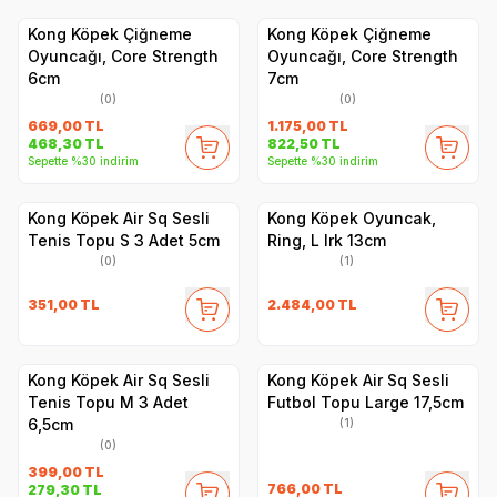
Kong Köpek Çiğneme
Kong Köpek Çiğneme
Oyuncağı, Core Strength
Oyuncağı, Core Strength
6cm
7cm
(0)
(0)
669,00
TL
1.175,00
TL
468,30
TL
822,50
TL
Sepette %30 indirim
Sepette %30 indirim
Kong Köpek Air Sq Sesli
Kong Köpek Oyuncak,
Tenis Topu S 3 Adet 5cm
Ring, L Irk 13cm
(0)
(1)
351,00
TL
2.484,00
TL
Kong Köpek Air Sq Sesli
Kong Köpek Air Sq Sesli
Tenis Topu M 3 Adet
Futbol Topu Large 17,5cm
6,5cm
(1)
(0)
399,00
TL
766,00
TL
279,30
TL