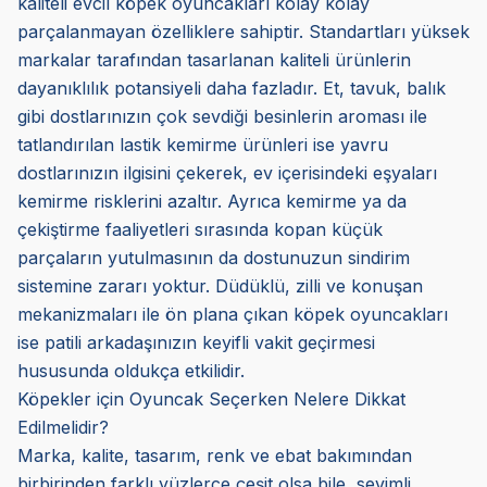
kaliteli evcil köpek oyuncakları kolay kolay
parçalanmayan özelliklere sahiptir. Standartları yüksek
markalar tarafından tasarlanan kaliteli ürünlerin
dayanıklılık potansiyeli daha fazladır. Et, tavuk, balık
gibi dostlarınızın çok sevdiği besinlerin aroması ile
tatlandırılan lastik kemirme ürünleri ise yavru
dostlarınızın ilgisini çekerek, ev içerisindeki eşyaları
kemirme risklerini azaltır. Ayrıca kemirme ya da
çekiştirme faaliyetleri sırasında kopan küçük
parçaların yutulmasının da dostunuzun sindirim
sistemine zararı yoktur. Düdüklü, zilli ve konuşan
mekanizmaları ile ön plana çıkan köpek oyuncakları
ise patili arkadaşınızın keyifli vakit geçirmesi
hususunda oldukça etkilidir.
Köpekler için Oyuncak Seçerken Nelere Dikkat
Edilmelidir?
Marka, kalite, tasarım, renk ve ebat bakımından
birbirinden farklı yüzlerce çeşit olsa bile, sevimli