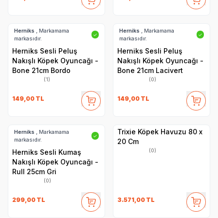
Herniks
, Markamama
Herniks
, Markamama
✓
✓
markasıdır.
markasıdır.
Herniks Sesli Peluş
Herniks Sesli Peluş
Nakışlı Köpek Oyuncağı -
Nakışlı Köpek Oyuncağı -
Bone 21cm Bordo
Bone 21cm Lacivert
(1)
(0)
149,00
TL
149,00
TL
Trixie Köpek Havuzu 80 x
Herniks
, Markamama
✓
markasıdır.
20 Cm
(0)
Herniks Sesli Kumaş
Nakışlı Köpek Oyuncağı -
Rull 25cm Gri
(0)
299,00
TL
3.571,00
TL