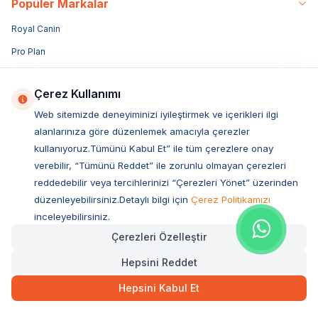
Popüler Markalar
Royal Canin
Pro Plan
Bozita
Çerez Kullanımı
Hills
Web sitemizde deneyiminizi iyileştirmek ve içerikleri ilgi
Sanebelle
alanlarınıza göre düzenlemek amacıyla çerezler
N&D
kullanıyoruz.Tümünü Kabul Et” ile tüm çerezlere onay
verebilir, “Tümünü Reddet” ile zorunlu olmayan çerezleri
Miratorg
reddedebilir veya tercihlerinizi “Çerezleri Yönet” üzerinden
Reflex
düzenleyebilirsiniz.Detaylı bilgi için
Çerez Politikamızı
Acana
inceleyebilirsiniz.
Enjoy
Çerezleri Özelleştir
Obivan
Hepsini Reddet
Luis
Hepsini Kabul Et
Vetcure