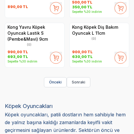
500,00
TL
890,00
TL
350,00
TL
Sepette %30 indirim
Kong Yavru Köpek
Kong Köpek Diş Bakım
Oyuncak Lastik S
Oyuncak L 11cm
(Pembe&Mavi) 9cm
(0)
(0)
990,00
TL
900,00
TL
693,00
TL
630,00
TL
Sepette %30 indirim
Sepette %30 indirim
Önceki
Sonraki
Köpek Oyuncakları
Köpek oyuncakları, patili dostların hem sahibiyle hem
de yalnız başına kaldığı zamanlarda keyifli vakit
geçirmesini sağlayan ürünlerdir. Sektörün öncü ve