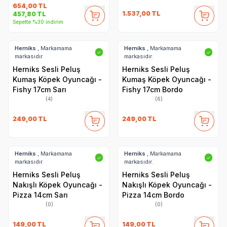
654,00
TL
1.537,00
TL
457,80
TL
Sepette %30 indirim
Herniks
, Markamama
Herniks
, Markamama
✓
✓
markasıdır.
markasıdır.
Herniks Sesli Peluş
Herniks Sesli Peluş
Kumaş Köpek Oyuncağı -
Kumaş Köpek Oyuncağı -
Fishy 17cm Sarı
Fishy 17cm Bordo
(4)
(6)
249,00
TL
249,00
TL
Herniks
, Markamama
Herniks
, Markamama
✓
✓
markasıdır.
markasıdır.
Herniks Sesli Peluş
Herniks Sesli Peluş
Nakışlı Köpek Oyuncağı -
Nakışlı Köpek Oyuncağı -
Pizza 14cm Sarı
Pizza 14cm Bordo
(0)
(0)
149,00
TL
149,00
TL