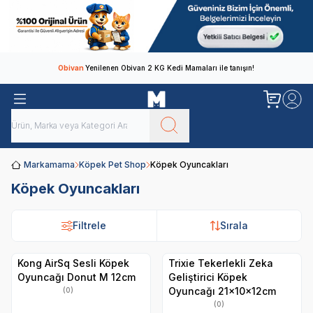
Obivan
Yenilenen Obivan 2 KG Kedi Mamaları ile tanışın!
Markamama
Köpek Pet Shop
Köpek Oyuncakları
Köpek Oyuncakları
Filtrele
Sırala
Kong AirSq Sesli Köpek
Trixie Tekerlekli Zeka
Oyuncağı Donut M 12cm
Geliştirici Köpek
Oyuncağı 21x10x12cm
(0)
(0)