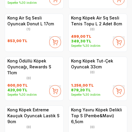
Sepette %30 indirim
Kong Air Sq Sesli
Kong Köpek Air Sq Sesli
Oyuncak Donut L 17cm
Tenis Topu L 2 Adet 8cm
(1)
(0)
499,00
TL
853,00
TL
349,30
TL
Sepette %30 indirim
Kong Ödüllü Köpek
Kong Köpek Tut-Çek
Oyuncağı, Rewards S
Oyuncak 33cm
11cm
(0)
(0)
600,00
TL
1.256,00
TL
420,00
TL
879,20
TL
Sepette %30 indirim
Sepette %30 indirim
Kong Köpek Extreme
Kong Yavru Köpek Delikli
Kauçuk Oyuncak Lastik S
Top S (Pembe&Mavi)
9cm
6,5cm
(0)
(0)