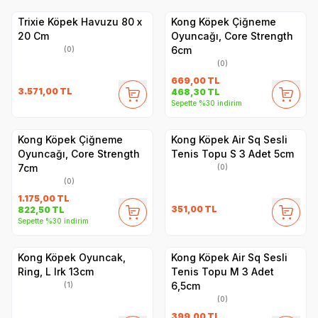
Trixie Köpek Havuzu 80 x
Kong Köpek Çiğneme
20 Cm
Oyuncağı, Core Strength
6cm
(0)
(0)
669,00
TL
3.571,00
TL
468,30
TL
Sepette %30 indirim
Kong Köpek Çiğneme
Kong Köpek Air Sq Sesli
Oyuncağı, Core Strength
Tenis Topu S 3 Adet 5cm
7cm
(0)
(0)
1.175,00
TL
351,00
TL
822,50
TL
Sepette %30 indirim
Kong Köpek Oyuncak,
Kong Köpek Air Sq Sesli
Ring, L Irk 13cm
Tenis Topu M 3 Adet
6,5cm
(1)
(0)
399,00
TL