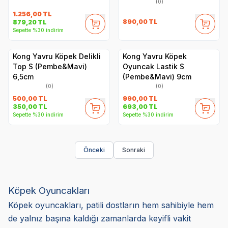
(0)
1.256,00
TL
890,00
TL
879,20
TL
Sepette %30 indirim
Kong Yavru Köpek Delikli
Kong Yavru Köpek
Top S (Pembe&Mavi)
Oyuncak Lastik S
6,5cm
(Pembe&Mavi) 9cm
(0)
(0)
500,00
TL
990,00
TL
350,00
TL
693,00
TL
Sepette %30 indirim
Sepette %30 indirim
Önceki
Sonraki
Köpek Oyuncakları
Köpek oyuncakları, patili dostların hem sahibiyle hem
de yalnız başına kaldığı zamanlarda keyifli vakit