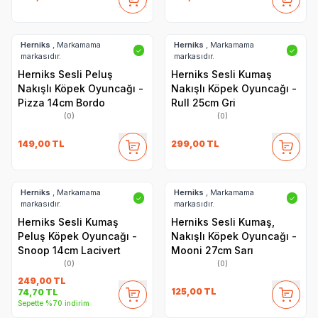
Herniks
, Markamama
Herniks
, Markamama
✓
✓
markasıdır.
markasıdır.
Herniks Sesli Peluş
Herniks Sesli Kumaş
Nakışlı Köpek Oyuncağı -
Nakışlı Köpek Oyuncağı -
Pizza 14cm Bordo
Rull 25cm Gri
(0)
(0)
149,00
TL
299,00
TL
Herniks
, Markamama
Herniks
, Markamama
✓
✓
markasıdır.
markasıdır.
Herniks Sesli Kumaş
Herniks Sesli Kumaş,
Peluş Köpek Oyuncağı -
Nakışlı Köpek Oyuncağı -
Snoop 14cm Lacivert
Mooni 27cm Sarı
(0)
(0)
249,00
TL
125,00
TL
74,70
TL
Sepette %70 indirim