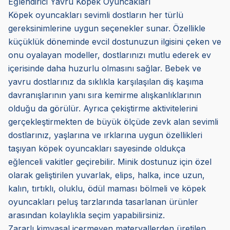
Eğlendirici Yavru Köpek Oyuncakları
Köpek oyuncakları sevimli dostların her türlü
gereksinimlerine uygun seçenekler sunar. Özellikle
küçüklük döneminde evcil dostunuzun ilgisini çeken ve
onu oyalayan modeller, dostlarınızı mutlu ederek ev
içerisinde daha huzurlu olmasını sağlar. Bebek ve
yavru dostlarınız da sıklıkla karşılaşılan diş kaşıma
davranışlarının yanı sıra kemirme alışkanlıklarının
olduğu da görülür. Ayrıca çekiştirme aktivitelerini
gerçekleştirmekten de büyük ölçüde zevk alan sevimli
dostlarınız, yaşlarına ve ırklarına uygun özellikleri
taşıyan köpek oyuncakları sayesinde oldukça
eğlenceli vakitler geçirebilir. Minik dostunuz için özel
olarak geliştirilen yuvarlak, elips, halka, ince uzun,
kalın, tırtıklı, oluklu, ödül maması bölmeli ve köpek
oyuncakları peluş tarzlarında tasarlanan ürünler
arasından kolaylıkla seçim yapabilirsiniz.
Zararlı kimyasal içermeyen materyallerden üretilen