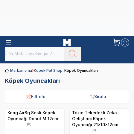
Obivan
Yenilenen Obivan 2 KG Kedi Mamaları ile tanışın!
Markamama
Köpek Pet Shop
Köpek Oyuncakları
Köpek Oyuncakları
Filtrele
Sırala
Kong AirSq Sesli Köpek
Trixie Tekerlekli Zeka
Oyuncağı Donut M 12cm
Geliştirici Köpek
Oyuncağı 21x10x12cm
(0)
(0)