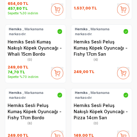
654,00
TL
1.537,00
TL
457,80
TL
Sepette %30 indirim
Herniks
, Markamama
Herniks
, Markamama
✓
✓
markasıdır.
markasıdır.
Herniks Sesli Kumaş
Herniks Sesli Peluş
Nakışlı Köpek Oyuncağı -
Kumaş Köpek Oyuncağı -
Whali 15cm Bordo
Fishy 17cm Sarı
(0)
(4)
249,00
TL
249,00
TL
74,70
TL
Sepette %70 indirim
Herniks
, Markamama
Herniks
, Markamama
✓
✓
markasıdır.
markasıdır.
Herniks Sesli Peluş
Herniks Sesli Peluş
Kumaş Köpek Oyuncağı -
Nakışlı Köpek Oyuncağı -
Fishy 17cm Bordo
Pizza 14cm Sarı
(6)
(0)
249,00
TL
149,00
TL