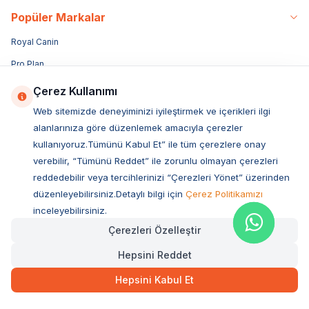
Popüler Markalar
Royal Canin
Pro Plan
Bozita
Çerez Kullanımı
Hills
Web sitemizde deneyiminizi iyileştirmek ve içerikleri ilgi
alanlarınıza göre düzenlemek amacıyla çerezler
Sanebelle
kullanıyoruz.Tümünü Kabul Et” ile tüm çerezlere onay
N&D
verebilir, “Tümünü Reddet” ile zorunlu olmayan çerezleri
Miratorg
reddedebilir veya tercihlerinizi “Çerezleri Yönet” üzerinden
düzenleyebilirsiniz.Detaylı bilgi için
Çerez Politikamızı
Reflex
inceleyebilirsiniz.
Acana
Çerezleri Özelleştir
Enjoy
Hepsini Reddet
Obivan
Hepsini Kabul Et
Luis
Vetcure