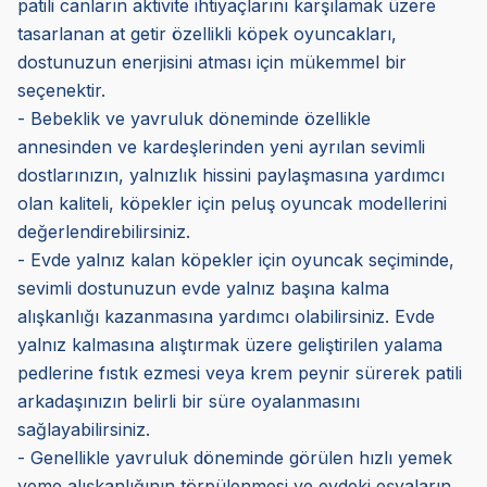
patili canların aktivite ihtiyaçlarını karşılamak üzere
tasarlanan at getir özellikli köpek oyuncakları,
dostunuzun enerjisini atması için mükemmel bir
seçenektir.
- Bebeklik ve yavruluk döneminde özellikle
annesinden ve kardeşlerinden yeni ayrılan sevimli
dostlarınızın, yalnızlık hissini paylaşmasına yardımcı
olan kaliteli, köpekler için peluş oyuncak modellerini
değerlendirebilirsiniz.
- Evde yalnız kalan köpekler için oyuncak seçiminde,
sevimli dostunuzun evde yalnız başına kalma
alışkanlığı kazanmasına yardımcı olabilirsiniz. Evde
yalnız kalmasına alıştırmak üzere geliştirilen yalama
pedlerine fıstık ezmesi veya krem peynir sürerek patili
arkadaşınızın belirli bir süre oyalanmasını
sağlayabilirsiniz.
- Genellikle yavruluk döneminde görülen hızlı yemek
yeme alışkanlığının törpülenmesi ve evdeki eşyaların