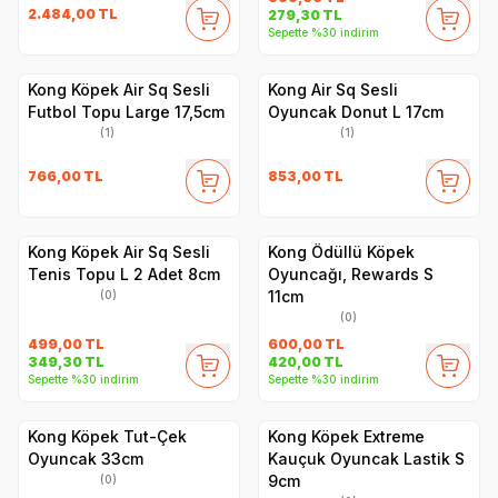
2.484,00
TL
279,30
TL
Sepette %30 indirim
Kong Köpek Air Sq Sesli
Kong Air Sq Sesli
Futbol Topu Large 17,5cm
Oyuncak Donut L 17cm
(1)
(1)
766,00
TL
853,00
TL
Kong Köpek Air Sq Sesli
Kong Ödüllü Köpek
Tenis Topu L 2 Adet 8cm
Oyuncağı, Rewards S
11cm
(0)
(0)
499,00
TL
600,00
TL
349,30
TL
420,00
TL
Sepette %30 indirim
Sepette %30 indirim
Kong Köpek Tut-Çek
Kong Köpek Extreme
Oyuncak 33cm
Kauçuk Oyuncak Lastik S
9cm
(0)