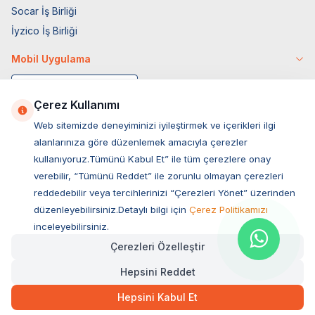
Socar İş Birliği
İyzico İş Birliği
Mobil Uygulama
Çerez Kullanımı
Web sitemizde deneyiminizi iyileştirmek ve içerikleri ilgi
alanlarınıza göre düzenlemek amacıyla çerezler
kullanıyoruz.Tümünü Kabul Et” ile tüm çerezlere onay
verebilir, “Tümünü Reddet” ile zorunlu olmayan çerezleri
reddedebilir veya tercihlerinizi “Çerezleri Yönet” üzerinden
düzenleyebilirsiniz.Detaylı bilgi için
Çerez Politikamızı
Müşteri Hizmetleri
inceleyebilirsiniz.
Çerezleri Özelleştir
Sıkça Sorulan Sorular
Hepsini Reddet
Adres
222,00
TL
Hızlı Teslimat
Ovacık Mah. Hacıoğlu Sok. No:13 Başiskele / KOCAELİ
Hepsini Kabul Et
Müşteri Destek Hattı
SEPETE EKLE