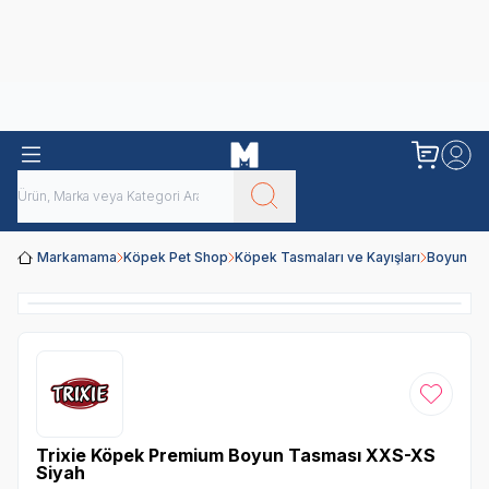
Obivan
Yenilenen Obivan 2 KG Kedi Mamaları ile tanışın!
Markamama
Köpek Pet Shop
Köpek Tasmaları ve Kayışları
Boyun Ta
Favoriye
Trixie Köpek Premium Boyun Tasması XXS-XS
Siyah