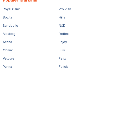
Royal Canin
Pro Plan
Bozita
Hills
Sanebelle
N&D
Miratorg
Reflex
Acana
Enjoy
Obivan
Luis
Vetcure
Felix
Purina
Felicia