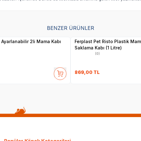
BENZER ÜRÜNLER
Yetkili
Satıcı
f Ayarlanabilir 2li Mama Kabı
Ferplast Pet Risto Plastik Ma
Saklama Kabı (1 Litre)
(0)
869,00
TL
Popüler Köpek Kategorileri