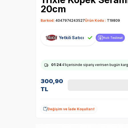
20cm
Barkod:
4047974243527
Ürün Kodu :
T19809
Yetkili Satıcı
Hızlı Teslimat
01
:24
:40
içerisinde sipariş verirsen bugün ka
300,90
TL
Değişim ve İade Koşulları!