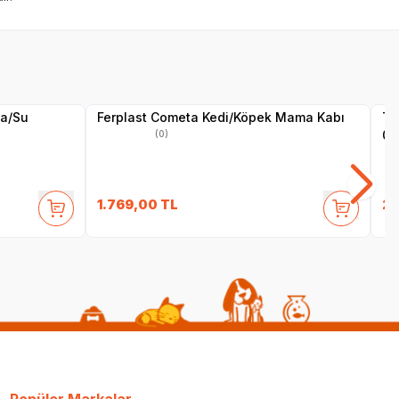
ma/Su
Ferplast Cometa Kedi/Köpek Mama Kabı
Tr
0.
(0)
1.769,00
TL
25
Popüler Markalar