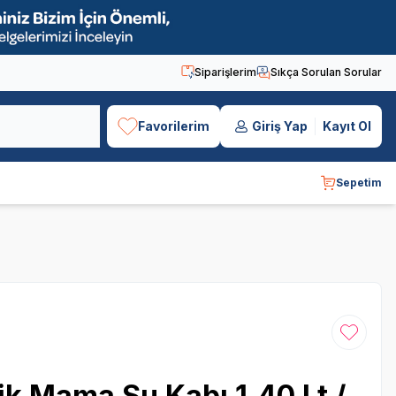
Siparişlerim
Sıkça Sorulan Sorular
Favorilerim
Giriş Yap
Kayıt Ol
Sepetim
Favoriye
ik Mama Su Kabı 1,40 Lt /