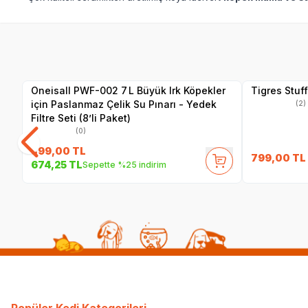
Yetkili
Satıcı
Oneisall PWF-002 7 L Büyük Irk Köpekler
Tigres Stuf
için Paslanmaz Çelik Su Pınarı - Yedek
(2)
Filtre Seti (8’li Paket)
(0)
899,00
TL
799,00
TL
674,25
TL
Sepette %25 indirim
Popüler Kedi Kategorileri