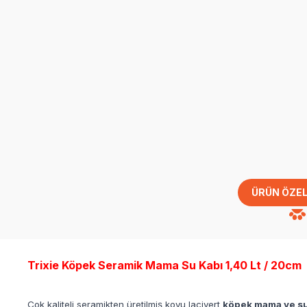
ÜRÜN ÖZEL
Trixie Köpek Seramik Mama Su Kabı 1,40 Lt / 20cm
Çok kaliteli seramikten üretilmiş koyu lacivert
köpek mama ve su