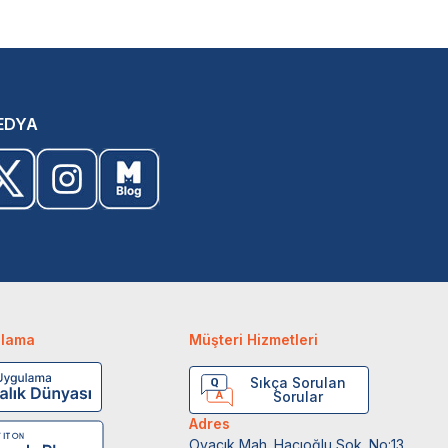
EDYA
ulama
Müşteri Hizmetleri
Sıkça Sorulan
Sorular
Adres
Ovacık Mah. Hacıoğlu Sok. No:13