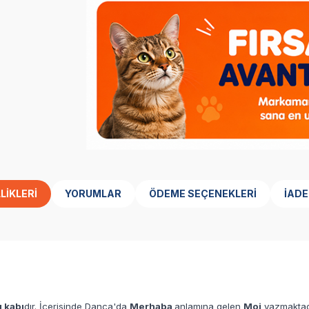
LIKLERI
YORUMLAR
ÖDEME SEÇENEKLERI
İADE
 kabı
dır. İçerisinde Danca'da
Merhaba
anlamına gelen
Moi
yazmaktad