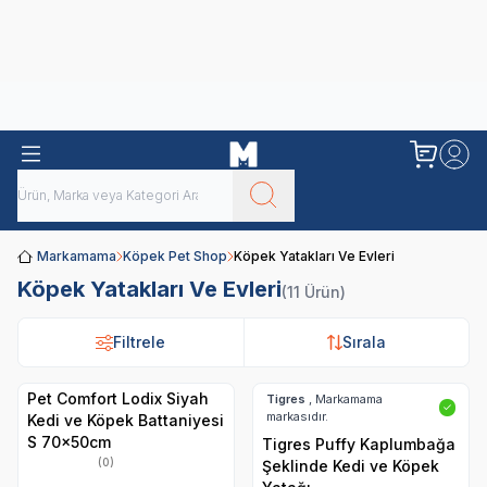
Obivan
Yenilenen Obivan 2 KG Kedi Mamaları ile tanışın!
Markamama
Köpek Pet Shop
Köpek Yatakları Ve Evleri
Köpek Yatakları Ve Evleri
(11 Ürün)
Filtrele
Filtrele
Sırala
Sırala
Pet Comfort Lodix Siyah
Tigres
, Markamama
✓
markasıdır.
Kedi ve Köpek Battaniyesi
S 70x50cm
Tigres Puffy Kaplumbağa
(0)
Şeklinde Kedi ve Köpek