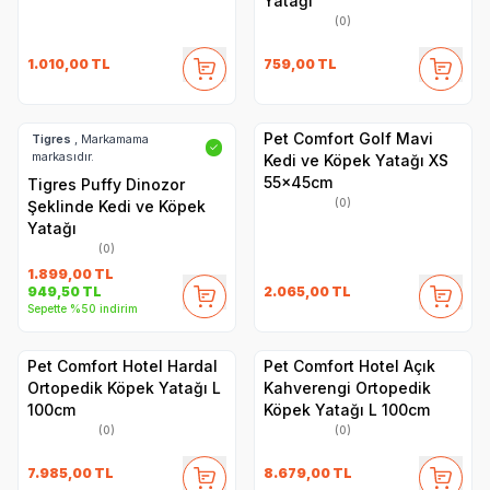
Yatağı
(0)
1.010,00
TL
759,00
TL
Pet Comfort Golf Mavi
Tigres
, Markamama
✓
markasıdır.
Kedi ve Köpek Yatağı XS
55x45cm
Tigres Puffy Dinozor
(0)
Şeklinde Kedi ve Köpek
Yatağı
(0)
1.899,00
TL
2.065,00
TL
949,50
TL
Sepette %50 indirim
Pet Comfort Hotel Hardal
Pet Comfort Hotel Açık
Ortopedik Köpek Yatağı L
Kahverengi Ortopedik
100cm
Köpek Yatağı L 100cm
(0)
(0)
7.985,00
TL
8.679,00
TL