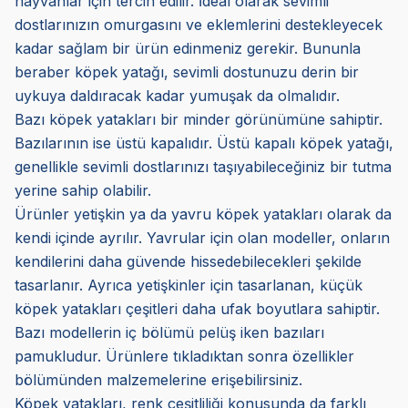
hayvanlar için tercih edilir. İdeal olarak sevimli
dostlarınızın omurgasını ve eklemlerini destekleyecek
kadar sağlam bir ürün edinmeniz gerekir. Bununla
beraber köpek yatağı, sevimli dostunuzu derin bir
uykuya daldıracak kadar yumuşak da olmalıdır.
Bazı köpek yatakları bir minder görünümüne sahiptir.
Bazılarının ise üstü kapalıdır. Üstü kapalı köpek yatağı,
genellikle sevimli dostlarınızı taşıyabileceğiniz bir tutma
yerine sahip olabilir.
Ürünler yetişkin ya da yavru köpek yatakları olarak da
kendi içinde ayrılır. Yavrular için olan modeller, onların
kendilerini daha güvende hissedebilecekleri şekilde
tasarlanır. Ayrıca yetişkinler için tasarlanan, küçük
köpek yatakları çeşitleri daha ufak boyutlara sahiptir.
Bazı modellerin iç bölümü pelüş iken bazıları
pamukludur. Ürünlere tıkladıktan sonra özellikler
bölümünden malzemelerine erişebilirsiniz.
Köpek yatakları, renk çeşitliliği konusunda da farklı