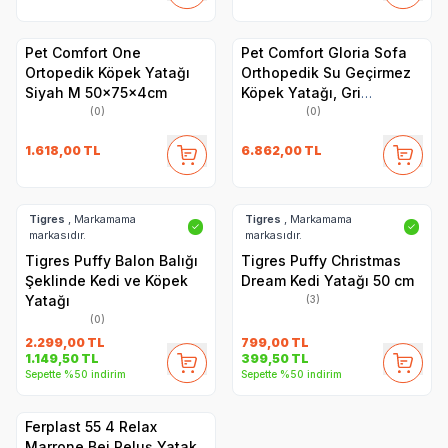
Pet Comfort One
Pet Comfort Gloria Sofa
Ortopedik Köpek Yatağı
Orthopedik Su Geçirmez
Siyah M 50x75x4cm
Köpek Yatağı, Gri
120x80x10cm
(0)
(0)
1.618,00
TL
6.862,00
TL
Tigres
, Markamama
Tigres
, Markamama
✓
✓
markasıdır.
markasıdır.
Tigres Puffy Balon Balığı
Tigres Puffy Christmas
Şeklinde Kedi ve Köpek
Dream Kedi Yatağı 50 cm
Yatağı
(3)
(0)
2.299,00
TL
799,00
TL
1.149,50
TL
399,50
TL
Sepette %50 indirim
Sepette %50 indirim
Ferplast 55 4 Relax
Marrone Bej Peluş Yatak