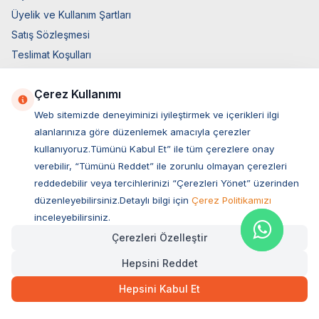
Üyelik ve Kullanım Şartları
Satış Sözleşmesi
Teslimat Koşulları
Ticari Elektronik İzin
Çerez Kullanımı
Elektronik İleti Aydınlatma Metni
Web sitemizde deneyiminizi iyileştirmek ve içerikleri ilgi
Hızlı Erişim
alanlarınıza göre düzenlemek amacıyla çerezler
Üye Giriş
kullanıyoruz.Tümünü Kabul Et” ile tüm çerezlere onay
verebilir, “Tümünü Reddet” ile zorunlu olmayan çerezleri
Yeni Üyelik
reddedebilir veya tercihlerinizi “Çerezleri Yönet” üzerinden
Orijinal Ürün Garantisi
düzenleyebilirsiniz.Detaylı bilgi için
Çerez Politikamızı
Hakkımızda
inceleyebilirsiniz.
Bize Ulaşın
Çerezleri Özelleştir
Hesap Bilgileri
Hepsini Reddet
Sepetim
Blog Sayfası
Hepsini Kabul Et
Müşteri Hizmetleri