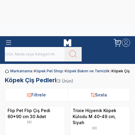
Obivan
Yenilenen Obivan 2 KG Kedi Mamaları ile tanışın!
Markamama
Köpek Pet Shop
Köpek Bakım ve Temizlik
Köpek Çiş Pe
Köpek Çiş Pedleri
(3 Ürün)
Filtrele
Filtrele
Sırala
Sırala
Flip Pet Flip Çiş Pedi
Trixie Hijyenik Köpek
60*90 cm 30 Adet
Külodu M 40–49 cm,
Siyah
(0)
(0)