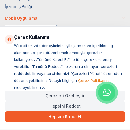
İyzico İş Birliği
Mobil Uygulama
Çerez Kullanımı
Web sitemizde deneyiminizi iyileştirmek ve içerikleri ilgi
alanlarınıza göre düzenlemek amacıyla çerezler
kullanıyoruz.Tümünü Kabul Et” ile tüm çerezlere onay
verebilir, “Tümünü Reddet” ile zorunlu olmayan çerezleri
reddedebilir veya tercihlerinizi “Çerezleri Yönet” üzerinden
düzenleyebilirsiniz.Detaylı bilgi için
Çerez Politikamızı
Müşteri Hizmetleri
inceleyebilirsiniz.
Çerezleri Özelleştir
Sıkça Sorulan Sorular
Hepsini Reddet
Adres
Ovacık Mah. Hacıoğlu Sok. No:13 Başiskele / KOCAELİ
Hepsini Kabul Et
Müşteri Destek Hattı
0850 532 1141