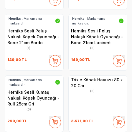
Herniks
, Markamama
Herniks
, Markamama
✓
✓
markasıdır.
markasıdır.
Herniks Sesli Peluş
Herniks Sesli Peluş
Nakışlı Köpek Oyuncağı -
Nakışlı Köpek Oyuncağı -
Bone 21cm Bordo
Bone 21cm Lacivert
(1)
(0)
149,00
TL
149,00
TL
Trixie Köpek Havuzu 80 x
Herniks
, Markamama
✓
markasıdır.
20 Cm
(0)
Herniks Sesli Kumaş
Nakışlı Köpek Oyuncağı -
Rull 25cm Gri
(0)
299,00
TL
3.571,00
TL