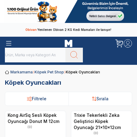
Obivan
Yenilenen Obivan 2 KG Kedi Mamaları ile tanışın!
Markamama
Köpek Pet Shop
Köpek Oyuncakları
Köpek Oyuncakları
Filtrele
Sırala
Kong AirSq Sesli Köpek
Trixie Tekerlekli Zeka
Oyuncağı Donut M 12cm
Geliştirici Köpek
Oyuncağı 21x10x12cm
(0)
(0)