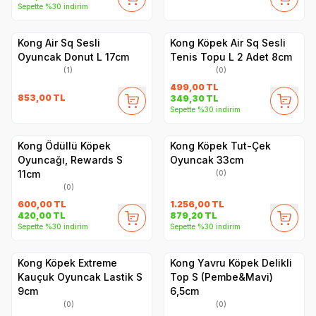
Sepette %30 indirim
Kong Air Sq Sesli
Kong Köpek Air Sq Sesli
Oyuncak Donut L 17cm
Tenis Topu L 2 Adet 8cm
(1)
(0)
499,00
TL
853,00
TL
349,30
TL
Sepette %30 indirim
Kong Ödüllü Köpek
Kong Köpek Tut-Çek
Oyuncağı, Rewards S
Oyuncak 33cm
11cm
(0)
(0)
600,00
TL
1.256,00
TL
420,00
TL
879,20
TL
Sepette %30 indirim
Sepette %30 indirim
Kong Köpek Extreme
Kong Yavru Köpek Delikli
Kauçuk Oyuncak Lastik S
Top S (Pembe&Mavi)
9cm
6,5cm
(0)
(0)