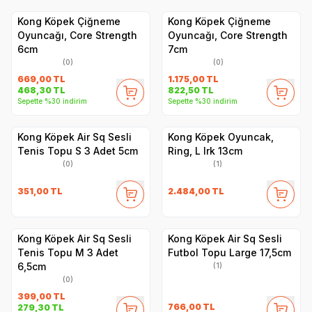
Kong Köpek Çiğneme
Kong Köpek Çiğneme
Oyuncağı, Core Strength
Oyuncağı, Core Strength
6cm
7cm
(0)
(0)
669,00
TL
1.175,00
TL
468,30
TL
822,50
TL
Sepette %30 indirim
Sepette %30 indirim
Kong Köpek Air Sq Sesli
Kong Köpek Oyuncak,
Tenis Topu S 3 Adet 5cm
Ring, L Irk 13cm
(0)
(1)
351,00
TL
2.484,00
TL
Kong Köpek Air Sq Sesli
Kong Köpek Air Sq Sesli
Tenis Topu M 3 Adet
Futbol Topu Large 17,5cm
6,5cm
(1)
(0)
399,00
TL
766,00
TL
279,30
TL