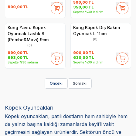
500,00
TL
890,00
TL
350,00
TL
Sepette %30 indirim
Kong Yavru Köpek
Kong Köpek Diş Bakım
Oyuncak Lastik S
Oyuncak L 11cm
(Pembe&Mavi) 9cm
(0)
(0)
990,00
TL
900,00
TL
693,00
TL
630,00
TL
Sepette %30 indirim
Sepette %30 indirim
Önceki
Sonraki
Köpek Oyuncakları
Köpek oyuncakları, patili dostların hem sahibiyle hem
de yalnız başına kaldığı zamanlarda keyifli vakit
geçirmesini sağlayan ürünlerdir. Sektörün öncü ve