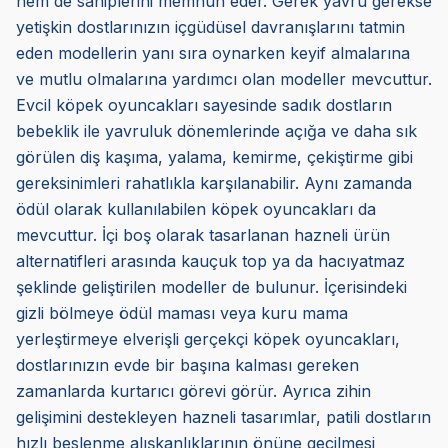
hem de sahiplerini memnun eder. Gerek yavru gerekse
yetişkin dostlarınızın içgüdüsel davranışlarını tatmin
eden modellerin yanı sıra oynarken keyif almalarına
ve mutlu olmalarına yardımcı olan modeller mevcuttur.
Evcil köpek oyuncakları sayesinde sadık dostların
bebeklik ile yavruluk dönemlerinde açığa ve daha sık
görülen diş kaşıma, yalama, kemirme, çekiştirme gibi
gereksinimleri rahatlıkla karşılanabilir. Aynı zamanda
ödül olarak kullanılabilen köpek oyuncakları da
mevcuttur. İçi boş olarak tasarlanan hazneli ürün
alternatifleri arasında kauçuk top ya da hacıyatmaz
şeklinde geliştirilen modeller de bulunur. İçerisindeki
gizli bölmeye ödül maması veya kuru mama
yerleştirmeye elverişli gerçekçi köpek oyuncakları,
dostlarınızın evde bir başına kalması gereken
zamanlarda kurtarıcı görevi görür. Ayrıca zihin
gelişimini destekleyen hazneli tasarımlar, patili dostların
hızlı beslenme alışkanlıklarının önüne geçilmesi