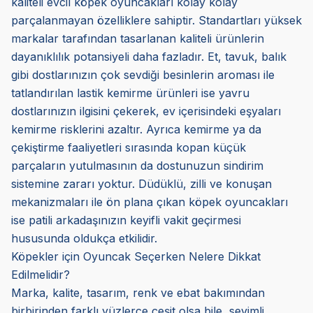
kaliteli evcil köpek oyuncakları kolay kolay
parçalanmayan özelliklere sahiptir. Standartları yüksek
markalar tarafından tasarlanan kaliteli ürünlerin
dayanıklılık potansiyeli daha fazladır. Et, tavuk, balık
gibi dostlarınızın çok sevdiği besinlerin aroması ile
tatlandırılan lastik kemirme ürünleri ise yavru
dostlarınızın ilgisini çekerek, ev içerisindeki eşyaları
kemirme risklerini azaltır. Ayrıca kemirme ya da
çekiştirme faaliyetleri sırasında kopan küçük
parçaların yutulmasının da dostunuzun sindirim
sistemine zararı yoktur. Düdüklü, zilli ve konuşan
mekanizmaları ile ön plana çıkan köpek oyuncakları
ise patili arkadaşınızın keyifli vakit geçirmesi
hususunda oldukça etkilidir.
Köpekler için Oyuncak Seçerken Nelere Dikkat
Edilmelidir?
Marka, kalite, tasarım, renk ve ebat bakımından
birbirinden farklı yüzlerce çeşit olsa bile, sevimli