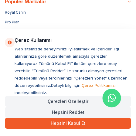
Popüler Markalar
Royal Canin
Pro Plan
Bozita
Çerez Kullanımı
Hills
Web sitemizde deneyiminizi iyileştirmek ve içerikleri ilgi
Sanebelle
alanlarınıza göre düzenlemek amacıyla çerezler
N&D
kullanıyoruz.Tümünü Kabul Et” ile tüm çerezlere onay
verebilir, “Tümünü Reddet” ile zorunlu olmayan çerezleri
Miratorg
reddedebilir veya tercihlerinizi “Çerezleri Yönet” üzerinden
Reflex
düzenleyebilirsiniz.Detaylı bilgi için
Çerez Politikamızı
Acana
inceleyebilirsiniz.
Enjoy
Çerezleri Özelleştir
Obivan
Hepsini Reddet
Luis
Hepsini Kabul Et
Vetcure