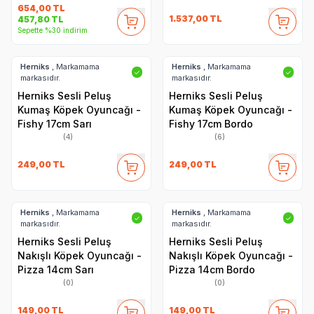
654,00
TL
1.537,00
TL
457,80
TL
Sepette %30 indirim
Herniks
, Markamama
Herniks
, Markamama
✓
✓
markasıdır.
markasıdır.
Herniks Sesli Peluş
Herniks Sesli Peluş
Kumaş Köpek Oyuncağı -
Kumaş Köpek Oyuncağı -
Fishy 17cm Sarı
Fishy 17cm Bordo
(4)
(6)
249,00
TL
249,00
TL
Herniks
, Markamama
Herniks
, Markamama
✓
✓
markasıdır.
markasıdır.
Herniks Sesli Peluş
Herniks Sesli Peluş
Nakışlı Köpek Oyuncağı -
Nakışlı Köpek Oyuncağı -
Pizza 14cm Sarı
Pizza 14cm Bordo
(0)
(0)
149,00
TL
149,00
TL