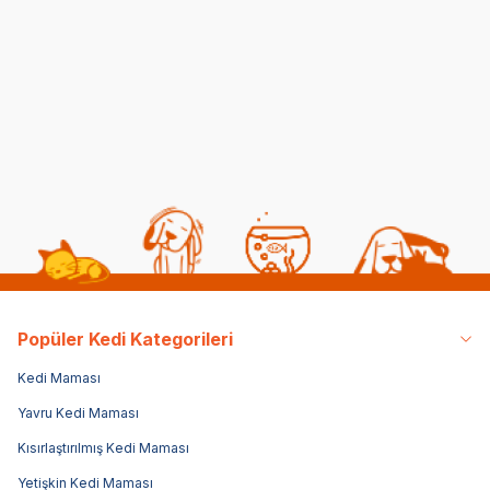
Yürüme Gezdirme Kayışı
Önleyici Reflektörlü
Oto
Seti
Köpek Göğüs Tasma
Kay
2,5x65-80 Cm
(0)
(0)
1.792,93
TL
493,00
TL
2.5
Popüler Kedi Kategorileri
Kedi Maması
Yavru Kedi Maması
Kısırlaştırılmış Kedi Maması
Yetişkin Kedi Maması