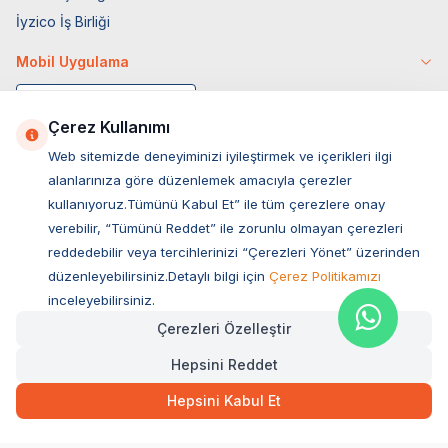
İyzico İş Birliği
Mobil Uygulama
Çerez Kullanımı
Web sitemizde deneyiminizi iyileştirmek ve içerikleri ilgi
alanlarınıza göre düzenlemek amacıyla çerezler
kullanıyoruz.Tümünü Kabul Et” ile tüm çerezlere onay
verebilir, “Tümünü Reddet” ile zorunlu olmayan çerezleri
reddedebilir veya tercihlerinizi “Çerezleri Yönet” üzerinden
düzenleyebilirsiniz.Detaylı bilgi için
Çerez Politikamızı
Müşteri Hizmetleri
inceleyebilirsiniz.
Çerezleri Özelleştir
Sıkça Sorulan Sorular
Hepsini Reddet
Adres
1.526,00
TL
Hızlı Teslimat
Ovacık Mah. Hacıoğlu Sok. No:13 Başiskele / KOCAELİ
Hepsini Kabul Et
Müşteri Destek Hattı
SEPETE EKLE
0850 532 1141