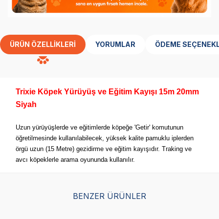
ÜRÜN ÖZELLIKLERI
YORUMLAR
ÖDEME SEÇENEKL
Trixie Köpek Yürüyüş ve Eğitim Kayışı 15m 20mm
Siyah
Uzun yürüyüşlerde ve eğitimlerde köpeğe 'Getir' komutunun
öğretilmesinde kullanılabilecek, yüksek kalite pamuklu iplerden
örgü uzun (15 Metre) gezidirme ve eğitim kayışıdır. Traking ve
avcı köpeklerle arama oyununda kullanılır.
BENZER ÜRÜNLER
Trixie Köpek Kolay
Eastland Çekmeyi
Fle