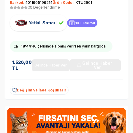
Barkod:
4011905199214
Ürün Kodu :
XTU2901
(0) Değerlendirme
Yetkili Satıcı
Hızlı Teslimat
18
:44
:46
içerisinde sipariş verirsen yarın kargoda
1.526,00
Gelince Haber
Gelince Haber Ver
Ver
TL
Değişim ve İade Koşulları!