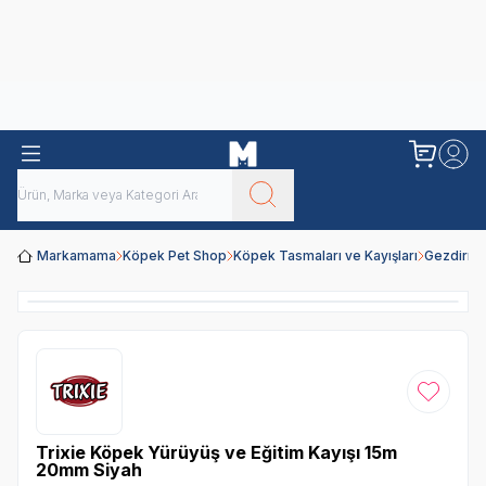
Obivan
Yenilenen Obivan 2 KG Kedi Mamaları ile tanışın!
Markamama
Köpek Pet Shop
Köpek Tasmaları ve Kayışları
Gezdirme
Favoriye
Trixie Köpek Yürüyüş ve Eğitim Kayışı 15m
20mm Siyah