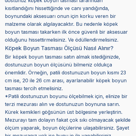
dostunuz köpek boyun tasması tarafından
kısıtlandığını hissettiğinde ve canı yandığında,
boynundaki aksesuarı onun için korku veren bir
malzeme olarak algılayacaktır. Bu nedenle köpek
boyun tasması takarken ilk önce güvenli bir aksesuar
olduğunu hissettirmelisiniz. Ve ödüllendirmelisiniz.
Köpek Boyun Tasması Ölçüsü Nasıl Alınır?
Bir köpek boyun tasması satın almak istediğinizde,
dostunuzun boyun ölçüsünü bilmeniz oldukça
önemlidir. Örneğin, patili dostunuzun boyun kısmı 23
cm ise, 20 ile 26 cm arası, ayarlanabilir köpek boyun
tasması tercih etmelisiniz.
*Patili dostunuzun boyunu ölçebilmek için, elinize bir
terzi mezurası alın ve dostunuzun boynuna sarın.
Kürek kemikleri göğsünün üst bölgesine yerleştirin.
Mezurayı tam dolayın fakat çok sıkı olmayacak şekilde
ölçüm yaparak, boyun ölçülerine ulaşabilirsiniz. Şayet
bir mezuranız yok ise bunu ip ile yapabilirsiniz.