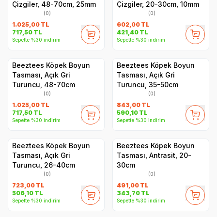
Çizgiler, 48-70cm, 25mm
Çizgiler, 20-30cm, 10mm
(0)
(0)
1.025,00
TL
602,00
TL
717,50
TL
421,40
TL
Sepette %30 indirim
Sepette %30 indirim
Beeztees Köpek Boyun
Beeztees Köpek Boyun
Tasması, Açık Gri
Tasması, Açık Gri
Turuncu, 48-70cm
Turuncu, 35-50cm
(0)
(0)
1.025,00
TL
843,00
TL
717,50
TL
590,10
TL
Sepette %30 indirim
Sepette %30 indirim
Beeztees Köpek Boyun
Beeztees Köpek Boyun
Tasması, Açık Gri
Tasması, Antrasit, 20-
Turuncu, 26-40cm
30cm
(0)
(0)
723,00
TL
491,00
TL
506,10
TL
343,70
TL
Sepette %30 indirim
Sepette %30 indirim