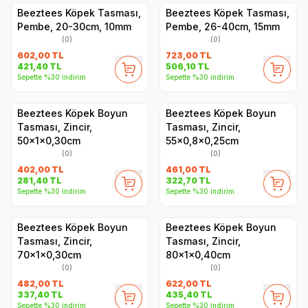
Beeztees Köpek Tasması,
Beeztees Köpek Tasması,
Pembe, 20-30cm, 10mm
Pembe, 26-40cm, 15mm
(0)
(0)
602,00
TL
723,00
TL
421,40
TL
506,10
TL
Sepette %30 indirim
Sepette %30 indirim
Beeztees Köpek Boyun
Beeztees Köpek Boyun
Tasması, Zincir,
Tasması, Zincir,
50x1x0,30cm
55x0,8x0,25cm
(0)
(0)
402,00
TL
461,00
TL
281,40
TL
322,70
TL
Sepette %30 indirim
Sepette %30 indirim
Beeztees Köpek Boyun
Beeztees Köpek Boyun
Tasması, Zincir,
Tasması, Zincir,
70x1x0,30cm
80x1x0,40cm
(0)
(0)
482,00
TL
622,00
TL
337,40
TL
435,40
TL
Sepette %30 indirim
Sepette %30 indirim