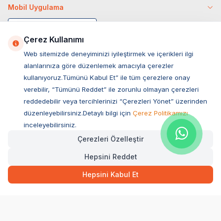
Mobil Uygulama
Çerez Kullanımı
Web sitemizde deneyiminizi iyileştirmek ve içerikleri ilgi
alanlarınıza göre düzenlemek amacıyla çerezler
kullanıyoruz.Tümünü Kabul Et” ile tüm çerezlere onay
verebilir, “Tümünü Reddet” ile zorunlu olmayan çerezleri
reddedebilir veya tercihlerinizi “Çerezleri Yönet” üzerinden
düzenleyebilirsiniz.Detaylı bilgi için
Çerez Politikamızı
Müşteri Hizmetleri
inceleyebilirsiniz.
Çerezleri Özelleştir
Sıkça Sorulan Sorular
Hepsini Reddet
Adres
Ovacık Mah. Hacıoğlu Sok. No:13 Başiskele / KOCAELİ
Hepsini Kabul Et
Müşteri Destek Hattı
0850 532 1141
WhatsApp Destek
0554 871 66 20