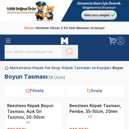
Obivan
Yenilenen Obivan 2 KG Kedi Mamaları ile tanışın!
Markamama
Köpek Pet Shop
Köpek Tasmaları ve Kayışları
Boyun Ta
Boyun Tasması
(18 Ürün)
Filtrele
Filtrele
Sırala
Sırala
Beeztees Köpek Boyun
Beeztees Köpek Tasması,
Tasması, Açık Gri
Pembe, 35-50cm, 20mm
Turuncu, 20-30cm
(0)
(0)