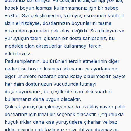
dostunuz sizi dinliyor ve çekiştirme alışkanlığı yok ise,
köpek boyun tasması kullanmamanız için bir sebep
yoktur. Sizi çekiştirmeden, yürüyüş esnasında kontrol
sizin elinizdeyse, dostlarınızın boyunlarını tasma
yüzünden germeleri pek olası değildir. Sizi dinleyen ve
yürüyüşün tadını çıkaran bir dosta sahipseniz, bu
modelde olan aksesuarlar kullanmayı tercih
edebilirsiniz.
Pati sahiplerinin, bu ürünleri tercih etmelerinin diğer
nedeni ise boyun kısmına takmanın ve ayarlamanın
diğer ürünlere nazaran daha kolay olabilmesidir. Şayet
her daim dostunuzun vücudunda tutmayı
düşünüyorsanız, bu çeşitlerde olan aksesuarları
kullanmanız daha uygun olacaktır.
Çok sık yürüyüşe çıkmayan ya da uzaklaşmayan patili
dostlarınız için ideal bir seçenek olacaktır. Çoğunlukla
küçük ırklar daha kısa yürüyüşlere çıkarlar ve bazı
ırklar dışında çok fazla egzersize ihtiyaç duymazlar.