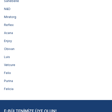
Sanebelle
N&D
Miratorg
Reflex
Acana
Enjoy
Obivan
Luis
Vetcure
Felix
Purina
Felicia
E-BÜLTENİMİZE ÜYE OLUN!