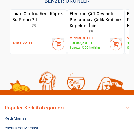
BENZER ÜRÜNLER
Imac Ciottou Kedi Köpek
Electron Çift Çeşmeli
Ele
Su Pınarı 2 Lt
Paslanmaz Çelik Kedi ve
Pas
Köpekler İçin
Köp
(0)
Otomatik Su Pınarı 3.2 L
Pın
(1)
2.499,00
TL
2.4
1.181,72
TL
1.999,20
TL
1.9
Sepette %20 indirim
Sepe
Popüler Kedi Kategorileri
Kedi Maması
Yavru Kedi Maması