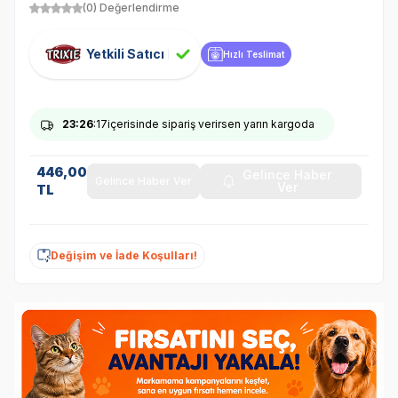
(0) Değerlendirme
Yetkili Satıcı
Hızlı Teslimat
23
:26
:17
içerisinde sipariş verirsen yarın kargoda
446,00
Gelince Haber
Gelince Haber Ver
Ver
TL
Değişim ve İade Koşulları!