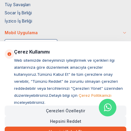
Tüy Savaşları
Socar İş Birliği
İyzico İş Birliği
Mobil Uygulama
Çerez Kullanımı
Web sitemizde deneyiminizi iyileştirmek ve içerikleri ilgi
alanlarınıza göre düzenlemek amacıyla çerezler
kullanıyoruz.Tümünü Kabul Et” ile tüm çerezlere onay
verebilir, “Tümünü Reddet” ile zorunlu olmayan çerezleri
reddedebilir veya tercihlerinizi “Çerezleri Yönet” üzerinden
düzenleyebilirsiniz.Detaylı bilgi için
Çerez Politikamızı
Müşteri Hizmetleri
inceleyebilirsiniz.
Çerezleri Özelleştir
Sıkça Sorulan Sorular
Hepsini Reddet
Adres
446,00
TL
Hızlı Teslimat
Ovacık Mah. Hacıoğlu Sok. No:13 Başiskele / KOCAELİ