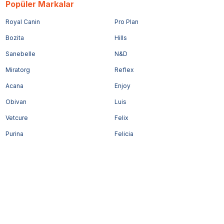
Popüler Markalar
Royal Canin
Pro Plan
Bozita
Hills
Sanebelle
N&D
Miratorg
Reflex
Acana
Enjoy
Obivan
Luis
Vetcure
Felix
Purina
Felicia