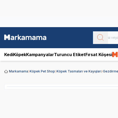
Obivan
Yenilenen Obivan 2 KG Kedi Mamaları ile tanışın!
Kedi
Köpek
Kampanyalar
Turuncu Etiket
Fırsat Köşesi
Markamama
Köpek Pet Shop
Köpek Tasmaları ve Kayışları
Gezdirme