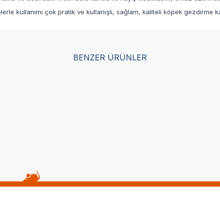
erle kullanımı çok pratik ve kullanışlı, sağlam, kaliteli köpek gezdirme k
BENZER ÜRÜNLER
Yetkili
Yetkili
Satıcı
Satıcı
kmeyi Önleyici Reflektörlü
Flexi Select Köpek Otomatik Şe
s Tasma 2,5x65-80 Cm
Gezdirme Kayışı Gri - 7 M
(0)
2.551,00
TL