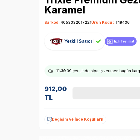
Karamel
Barkod:
4053032017221
Ürün Kodu :
T19406
Yetkili Satıcı
Hızlı Teslimat
11
:39
:38
içerisinde sipariş verirsen bugün kar
912,00
TL
Değişim ve İade Koşulları!