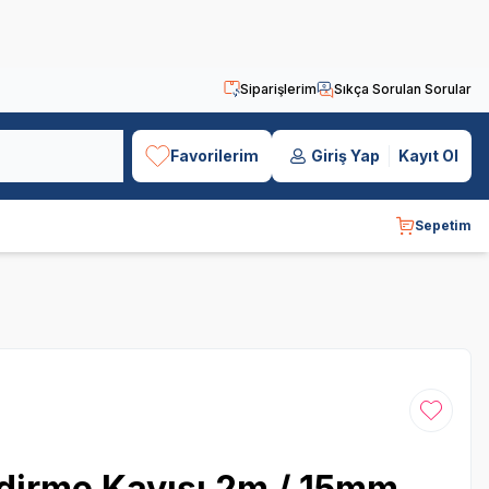
Siparişlerim
Sıkça Sorulan Sorular
Favorilerim
Giriş Yap
Kayıt Ol
Sepetim
Favoriye
dirme Kayışı 2m / 15mm