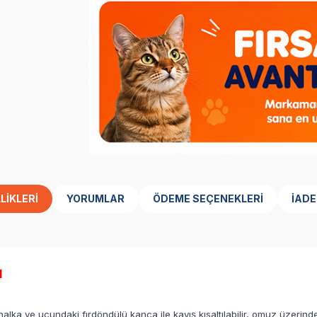
LIKLERI
YORUMLAR
ÖDEME SEÇENEKLERI
İADE
l
 halka ve ucundaki fırdöndülü kanca ile kayış kısaltılabilir, omuz üz