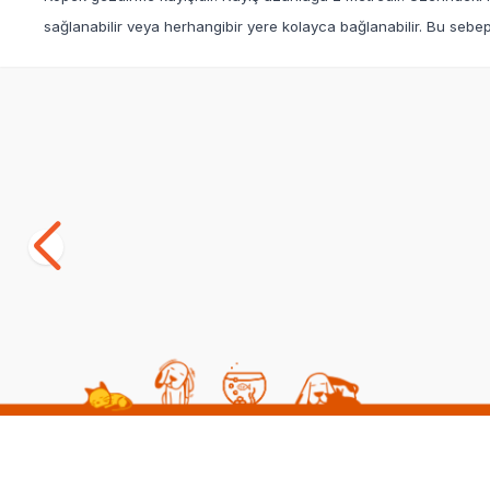
sağlanabilir veya herhangibir yere kolayca bağlanabilir. Bu sebepl
Yetkili
Satıcı
Trixie Köpek Kolay Yürüme Gezdirme
Eastland Çe
Kayışı Seti
Köpek Göğü
(0)
(0)
1.792,93
TL
493,00
TL