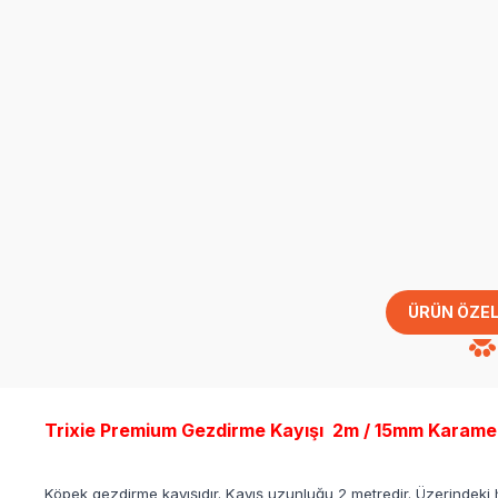
ÜRÜN ÖZEL
Trixie Premium Gezdirme Kayışı 2m / 15mm Karame
Köpek gezdirme kayışıdır. Kayış uzunluğu 2 metredir. Üzerindeki