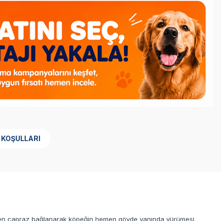
 KOŞULLARI
erinden çapraz bağlanarak köpeğin hemen gövde yanında yürümesi