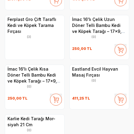
Ferplast Gro Çift Taraflı
İmac 16'lı Çelik Uzun
Kedi ve Köpek Tarama
Döner Telli Bambu Kedi
Fırçası
ve Köpek Tarağı – 17x9,7
cm
(3)
(0)
250,00
TL
İmac 16'lı Çelik Kısa
Eastland Evcil Hayvan
Döner Telli Bambu Kedi
Masaj Fırçası
ve Köpek Tarağı – 17x9,7
(0)
cm
(0)
250,00
TL
411,25
TL
Karlie Kedi Tarağı Mor-
siyah 21 Cm
(0)