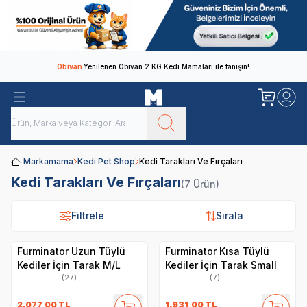
Obivan
Yenilenen Obivan 2 KG Kedi Mamaları ile tanışın!
Markamama
Kedi Pet Shop
Kedi Tarakları Ve Fırçaları
Kedi Tarakları Ve Fırçaları
(7 Ürün)
Filtrele
Filtrele
Sırala
Sırala
Furminator Uzun Tüylü
Furminator Kısa Tüylü
Kediler İçin Tarak M/L
Kediler İçin Tarak Small
(27)
(7)
2.077,00
TL
1.931,00
TL