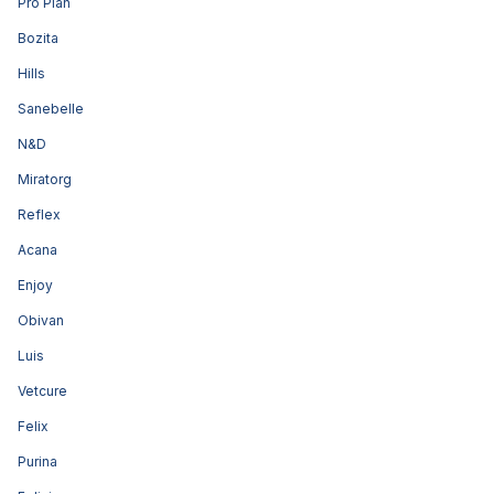
Pro Plan
Bozita
Hills
Sanebelle
N&D
Miratorg
Reflex
Acana
Enjoy
Obivan
Luis
Vetcure
Felix
Purina