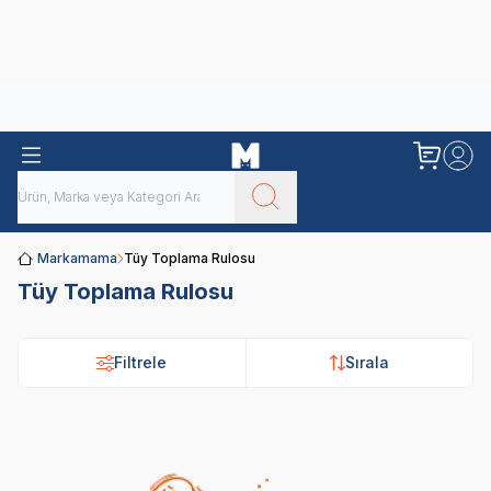
Obivan
Yenilenen Obivan 2 KG Kedi Mamaları ile tanışın!
Markamama
Tüy Toplama Rulosu
Tüy Toplama Rulosu
Filtrele
Sırala