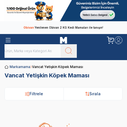
Obivan
Yenilenen Obivan 2 KG Kedi Mamaları ile tanışın!
Markamama
Vancat Yetişkin Köpek Maması
Vancat Yetişkin Köpek Maması
Filtrele
Sırala