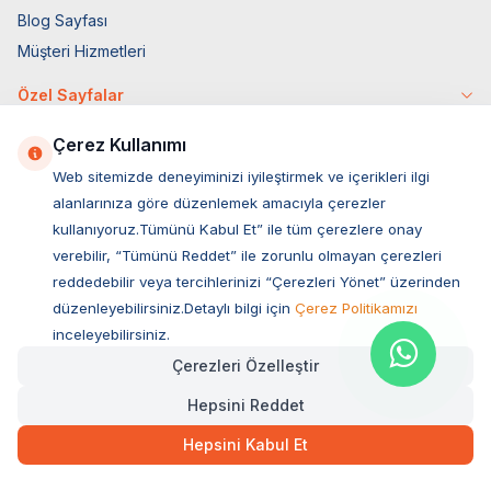
Blog Sayfası
Müşteri Hizmetleri
Özel Sayfalar
4 Ekim Özel
Çerez Kullanımı
Markalar
Web sitemizde deneyiminizi iyileştirmek ve içerikleri ilgi
Tüy Savaşları
alanlarınıza göre düzenlemek amacıyla çerezler
Socar İş Birliği
kullanıyoruz.Tümünü Kabul Et” ile tüm çerezlere onay
verebilir, “Tümünü Reddet” ile zorunlu olmayan çerezleri
İyzico İş Birliği
reddedebilir veya tercihlerinizi “Çerezleri Yönet” üzerinden
Mobil Uygulama
düzenleyebilirsiniz.Detaylı bilgi için
Çerez Politikamızı
inceleyebilirsiniz.
Çerezleri Özelleştir
Hepsini Reddet
Hepsini Kabul Et