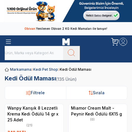
Obivan
Yenilenen Obivan 2 KG Kedi Mamaları ile tanışın!
Markamama
Kedi Pet Shop
Kedi Ödül Maması
Kedi Ödül Maması
(135 Ürün)
Filtrele
Filtrele
Sırala
Sırala
Wanpy Karışık 8 Lezzetli
Miamor Cream Malt -
Krema Kedi Ödülü 14 gr x
Peynir Kedi Ödülü 6X15 g
25 Adet
(0)
(21)