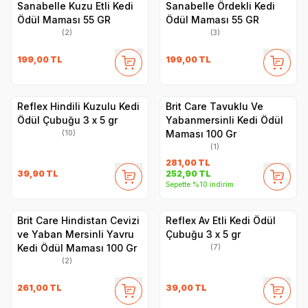
Sanabelle Kuzu Etli Kedi
Sanabelle Ördekli Kedi
Ödül Maması 55 GR
Ödül Maması 55 GR
(2)
(3)
199,00
TL
199,00
TL
Reflex Hindili Kuzulu Kedi
Brit Care Tavuklu Ve
Ödül Çubuğu 3 x 5 gr
Yabanmersinli Kedi Ödül
Maması 100 Gr
(10)
(1)
281,00
TL
39,90
TL
252,90
TL
Sepette %10 indirim
Brit Care Hindistan Cevizi
Reflex Av Etli Kedi Ödül
ve Yaban Mersinli Yavru
Çubuğu 3 x 5 gr
Kedi Ödül Maması 100 Gr
(7)
(2)
261,00
TL
39,00
TL