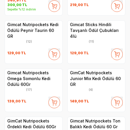
340,91
TL
219,00
TL
300,00
TL
Sepette %12 indirim
Gimcat Nutripockets Kedi
Gimcat Sticks Hindili
Ödülü Peynir Taurin 60
Tavşanlı Ödül Çubukları
GR
4lü
(12)
(11)
129,00
TL
129,00
TL
Gimcat Nutripockets
GimCat Nutripockets
Omega Somonlu Kedi
Junior Mix Kedi Ödülü 60
Ödülü 60Gr
GR
(17)
(4)
139,00
TL
149,00
TL
GimCat Nutripockets
Gimcat Nutripockets Ton
Ördekli Kedi Ödülü 60Gr
Balıklı Kedi Ödülü 60 Gr