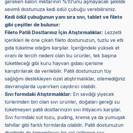
gereken kalori miktarının %10’unu aşmayacak şekilde
sevimli dostunuza kedi ödül çubuğu verebilirsiniz.
Kedi ödül çubuğunun yanı sıra sıvı, tablet ve fileto
gibi çeşitler de bulunur:
Fileto Patili Dostlarınız İçin Atıştırmalıklar:
Lezzetli
içerikleri ile öne çıkan fileto dostunuzun, tuzlu ve etli
gıda tüketme isteğini karşılar. İçeriğindeki yüksek et
oranı ile tercih nedeni olan bu ürünler, tek başına
tüketileceği gibi kuru hayvan gıdası içerisine
karıştırılarak da verilebilir. Patili dostunuzun tüy
sağlığını destekleyen özel atıştırmalıklar, istemediğiniz
davranışlarda uyarırken caydırıcı olabilir.
Sıvı formdaki Atıştırmalıklar:
En sevdiği yiyecek
türlerinden biri olan sıvı ürünler, doğaları gereği su
tüketmeyen patili dostlarınızın sıvı ihtiyacını karşılar.
Sıvı formdaki süt tozu, puding, krema ya da yumuşak
tahıllar gibi farklı formlarda olabilir. Patili dostunuzun
diyetinde de tamamlayıcı bir rol üstlenen sıvı