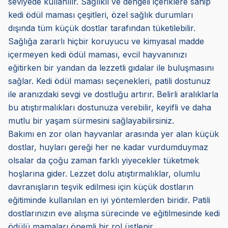
seviyede kullanılır. Sağlıklı ve dengeli içeriklere sahip
kedi ödül maması çeşitleri, özel sağlık durumları
dışında tüm küçük dostlar tarafından tüketilebilir.
Sağlığa zararlı hiçbir koruyucu ve kimyasal madde
içermeyen kedi ödül maması, evcil hayvanınızı
eğitirken bir yandan da lezzetli gıdalar ile buluşmasını
sağlar. Kedi ödül maması seçenekleri, patili dostunuz
ile aranızdaki sevgi ve dostluğu artırır. Belirli aralıklarla
bu atıştırmalıkları dostunuza verebilir, keyifli ve daha
mutlu bir yaşam sürmesini sağlayabilirsiniz.
Bakımı en zor olan hayvanlar arasında yer alan küçük
dostlar, huyları gereği her ne kadar vurdumduymaz
olsalar da çoğu zaman farklı yiyecekler tüketmek
hoşlarına gider. Lezzet dolu atıştırmalıklar, olumlu
davranışların teşvik edilmesi için küçük dostların
eğitiminde kullanılan en iyi yöntemlerden biridir. Patili
dostlarınızın eve alışma sürecinde ve eğitilmesinde kedi
ödülü mamaları önemli bir rol üstlenir.