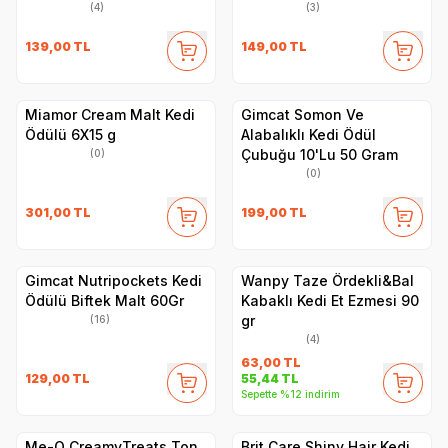
(4)
(3)
139,00
TL
149,00
TL
Miamor Cream Malt Kedi
Gimcat Somon Ve
Ödülü 6X15 g
Alabalıklı Kedi Ödül
Çubuğu 10'Lu 50 Gram
(0)
(0)
301,00
TL
199,00
TL
Gimcat Nutripockets Kedi
Wanpy Taze Ördekli&Bal
Ödülü Biftek Malt 60Gr
Kabaklı Kedi Et Ezmesi 90
gr
(16)
(4)
63,00
TL
129,00
TL
55,44
TL
Sepette %12 indirim
Me-O CreamyTreats Ton
Brit Care Shiny Hair Kedi