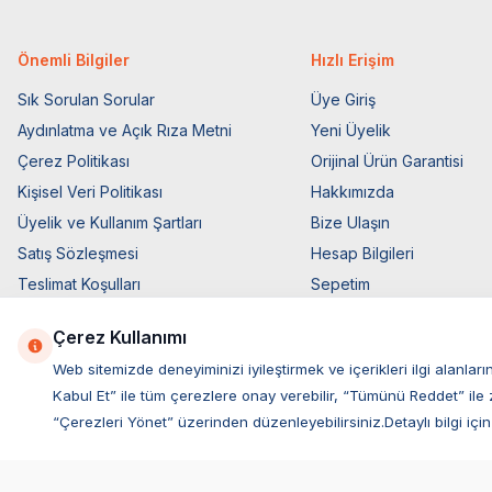
Önemli Bilgiler
Hızlı Erişim
Sık Sorulan Sorular
Üye Giriş
Aydınlatma ve Açık Rıza Metni
Yeni Üyelik
Çerez Politikası
Orijinal Ürün Garantisi
Kişisel Veri Politikası
Hakkımızda
Üyelik ve Kullanım Şartları
Bize Ulaşın
Satış Sözleşmesi
Hesap Bilgileri
Teslimat Koşulları
Sepetim
Ticari Elektronik İzin
Blog Sayfası
Çerez Kullanımı
Elektronik İleti Aydınlatma Metni
Müşteri Hizmetleri
Web sitemizde deneyiminizi iyileştirmek ve içerikleri ilgi alan
Kabul Et” ile tüm çerezlere onay verebilir, “Tümünü Reddet” ile 
“Çerezleri Yönet” üzerinden düzenleyebilirsiniz.Detaylı bilgi için