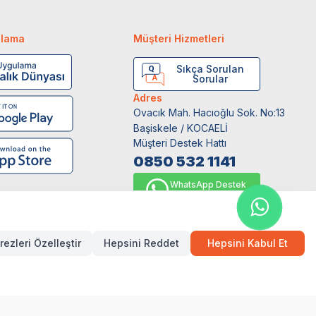
ulama
Müşteri Hizmetleri
Sıkça Sorulan
Sorular
Adres
Ovacık Mah. Hacıoğlu Sok. No:13
Başiskele / KOCAELİ
Müşteri Destek Hattı
0850 532 1141
WhatsApp Destek
0554 871 66 20
rezleri Özelleştir
Hepsini Reddet
Hepsini Kabul Et