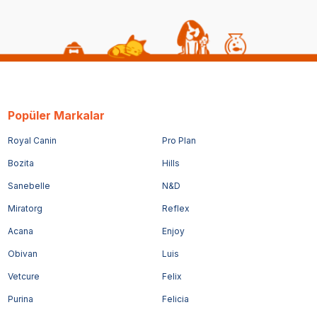
Popüler Markalar
Royal Canin
Pro Plan
Bozita
Hills
Sanebelle
N&D
Miratorg
Reflex
Acana
Enjoy
Obivan
Luis
Vetcure
Felix
Purina
Felicia