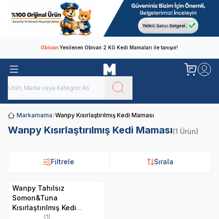
Obivan
Yenilenen Obivan 2 KG Kedi Mamaları ile tanışın!
Markamama
Wanpy Kısırlaştırılmış Kedi Maması
Wanpy Kısırlaştırılmış Kedi Maması
(1 Ürün)
Filtrele
Sırala
Wanpy Tahılsız
Somon&Tuna
Kısırlaştırılmış Kedi
Maması 8 kg
(1)