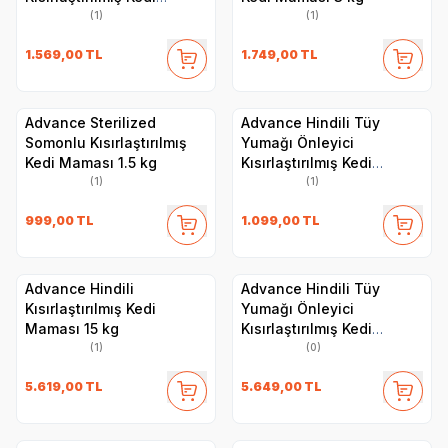
Maması 3 kg
(1)
(1)
1.569,00
TL
1.749,00
TL
Advance Sterilized
Advance Hindili Tüy
Somonlu Kısırlaştırılmış
Yumağı Önleyici
Kedi Maması 1.5 kg
Kısırlaştırılmış Kedi
Maması 1.5 kg
(1)
(1)
999,00
TL
1.099,00
TL
Advance Hindili
Advance Hindili Tüy
Kısırlaştırılmış Kedi
Yumağı Önleyici
Maması 15 kg
Kısırlaştırılmış Kedi
Maması 10 kg
(1)
(0)
5.619,00
TL
5.649,00
TL