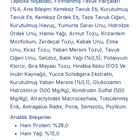
Tapioka Nişastası, Fırınlanmış Tavuk Parçaları
(%4, Ana Bileşim: Kemiksiz Tavuk Eti, Kurutulmuş
Tavuk Eti, Kemiksiz Ördek Eti, Taze Tavuk Ciğeri,
Kurutulmuş Havuç, Yumurta Sarısı Unu, Hidrolize
Ördek Unu, Hamsi Yağı, Armut Tozu, Krizantem
Morifolium, Zerdeçal Tozu, Kabak Unu, Elma
Unu, Kiraz Tozu, Yaban Mersini Tozu), Tavuk
Ciğeri Unu, Selüloz, Balık Yağı (%0,5), Potasyum
Klorür, Bira Mayası Tozu, Hindiba Kökü (FOS Ve
İnulin Kaynağı), Yucca Schidigera Ekstraktı,
Kurutulmuş Yaban Mersini (%0,1), Glukozamin
Hidroklorür (500 Mg/Kg), Kondroitin Sülfat (500
Mg/Kg), Atractylodes Macrocephala, Tütsülenmiş
Erik, Astragalus Radix, Poria, Semizotu, Psyllium.
Analitik Bileşenler
Ham Protein: %28,0
Ham Yağ: %15,0