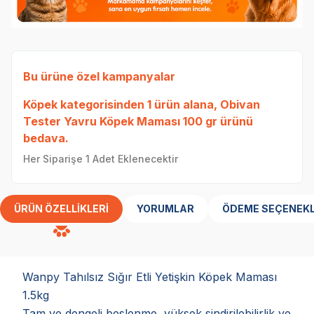
Bu ürüne özel kampanyalar
Köpek
kategorisinden 1 ürün alana,
Obivan
Tester Yavru Köpek Maması 100 gr
ürünü
Wa
bedava.
Her Siparişe 1 Adet Eklenecektir
ÜRÜN ÖZELLIKLERI
YORUMLAR
ÖDEME SEÇENEKL
Wanpy Tahılsız Sığır Etli Yetişkin Köpek Maması
1.5kg
Tam ve dengeli beslenme, yüksek sindirilebilirlik ve