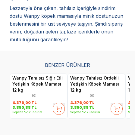
Lezzetiyle öne çıkan, tahılsız içeriğiyle sindirim
dostu Wanpy köpek mamasıyla minik dostunuzun
beslenmesini bir üst seviyeye taşıyın. Şimdi sipariş
verin, doğadan gelen taptaze içeriklerle onun
mutluluğunu garantileyin!
BENZER ÜRÜNLER
Wanpy Tahılsız Sığır Etli
Wanpy Tahılsız Ördekli
Wan
Yetişkin Köpek Maması
Yetişkin Köpek Maması
Ye
12 kg
12 kg
12 
(0)
(0)
4.376,00
TL
4.376,00
TL
4.3
3.850,88
TL
3.850,88
TL
3.8
Sepette %12 indirim
Sepette %12 indirim
Sepe