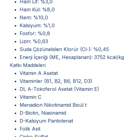
Ham Lif: %3,0
Ham Kül: %8,0
Nem: %10,0
Kalsiyum: %1,0
Fosfor: %0,8
Lizin: %0,63
Suda Çözünebilen Klorür (Cl-): %0,45
Enerji İçeriği (ME, Hesaplanan): 3752 kcal/kg
Katkı Maddeleri
Vitamin A Asetat
Vitaminler (B1, B2, B6, B12, D3)
DL Α-Tokoferol Asetat (Vitamin E)
Vitamin C
Menadion Nikotinamid Bisül t
D-Biotin, Niasinamid
D-Kalsiyum Pantotenat
Folik Asit
Çinko Sülfat