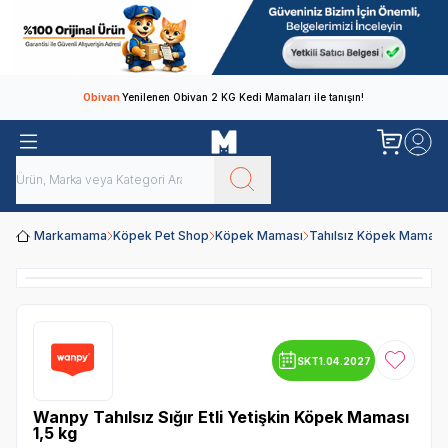
Obivan
Yenilenen Obivan 2 KG Kedi Mamaları ile tanışın!
Markamama
Köpek Pet Shop
Köpek Maması
Tahılsız Köpek Maması
SKT
1.04.2027
Favoriye
Wanpy Tahılsız Sığır Etli Yetişkin Köpek Maması
1,5 kg