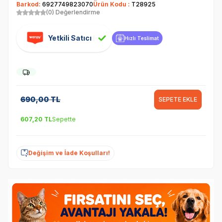
Barkod:
6927749823070
Ürün Kodu :
T28925
(0) Değerlendirme
Yetkili Satıcı
Hızlı Teslimat
690,00
TL
SEPETE EKLE
607,20
TL
Sepette
Değişim ve İade Koşulları!