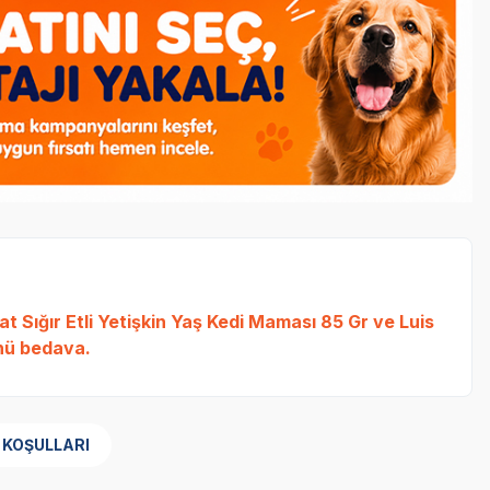
t Sığır Etli Yetişkin Yaş Kedi Maması 85 Gr
ve
Luis
ü bedava.
 KOŞULLARI