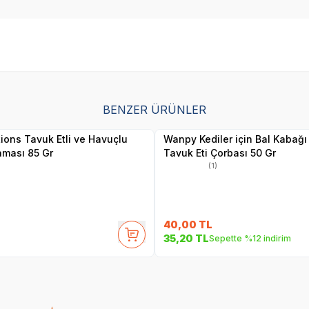
SKT
1.09.2027
SKT
01.10.2027
BENZER ÜRÜNLER
Yetkili
Yetkili
Satıcı
Satıcı
tions Tavuk Etli ve Havuçlu
Wanpy Kediler için Bal Kabağı
aması 85 Gr
Tavuk Eti Çorbası 50 Gr
(1)
40,00
TL
35,20
TL
Sepette %12 indirim