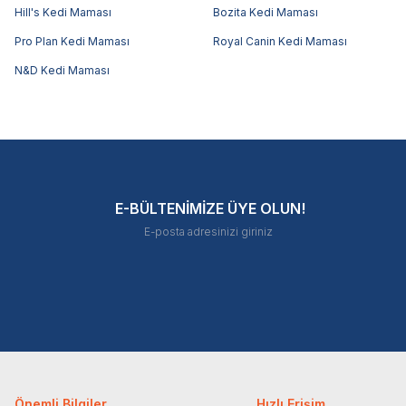
Hill's Kedi Maması
Bozita Kedi Maması
Pro Plan Kedi Maması
Royal Canin Kedi Maması
N&D Kedi Maması
E-BÜLTENİMİZE ÜYE OLUN!
Önemli Bilgiler
Hızlı Erişim