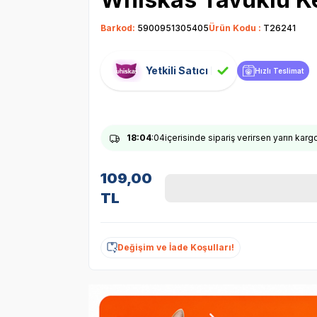
Barkod:
5900951305405
Ürün Kodu :
T26241
Yetkili Satıcı
Hızlı Teslimat
18
:04
:03
içerisinde sipariş verirsen yarın kar
109,00
TL
Değişim ve İade Koşulları!