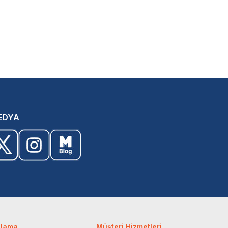
EDYA
ulama
Müşteri Hizmetleri