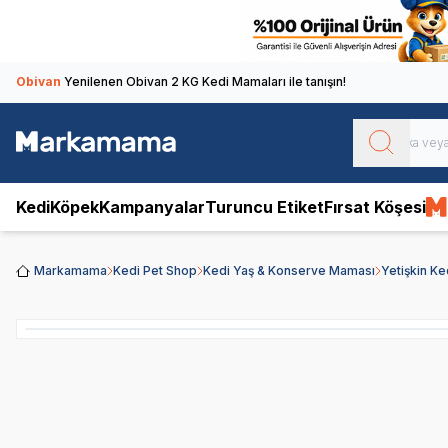
Obivan
Yenilenen Obivan 2 KG Kedi Mamaları ile tanışın!
Kedi
Köpek
Kampanyalar
Turuncu Etiket
Fırsat Köşesi
Markamama
Kedi Pet Shop
Kedi Yaş & Konserve Maması
Yetişkin K