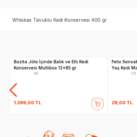
Whiskas Tavuklu Kedi Konservesi 400 gr
SKT
02.09.2027
Yetkili
Satıcı
Bozita Jöle İçinde Balık ve Etli Kedi
Felix Sensa
Konservesi Multibox 12x85 gr
Yaş Kedi M
(0)
(7)
1.299,00
TL
29,00
TL