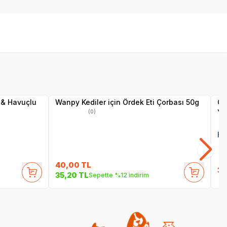
SKT
01.10.2027
Yetkili
Satıcı
 & Havuçlu
Wanpy Kediler için Ördek Eti Çorbası 50g
Ob
Ye
(0)
He
40,00
TL
35
35,20
TL
Sepette %12 indirim