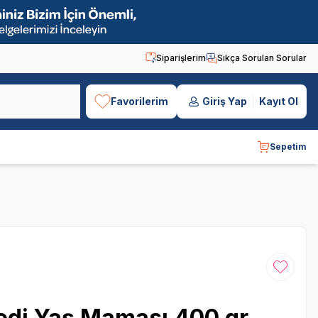
Siparişlerim
Sıkça Sorulan Sorular
Favorilerim
Giriş Yap
Kayıt Ol
Sepetim
Favoriye
edi Yaş Maması 400 gr