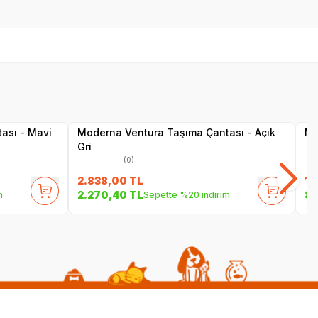
Yetkili
Satıcı
ası - Mavi
Moderna Ventura Taşıma Çantası - Açık
Mo
Gri
(0)
2.838,00
TL
1.
2.270,40
TL
88
m
Sepette %20 indirim