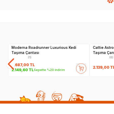
Yetkili
Satıcı
Moderna Roadrunner Luxurious Kedi
Cattie Astr
Taşıma Çantası
Taşıma Çan
(1)
(0)
2.687,00
TL
2.139,00
T
2.149,60
TL
Sepette %20 indirim