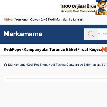
Obivan
Yenilenen Obivan 2 KG Kedi Mamaları ile tanışın!
Kedi
Köpek
Kampanyalar
Turuncu Etiket
Fırsat Köşesi
Markamama
Kedi Pet Shop
Kedi Taşıma Çantaları ve Ekipmanları
Şef