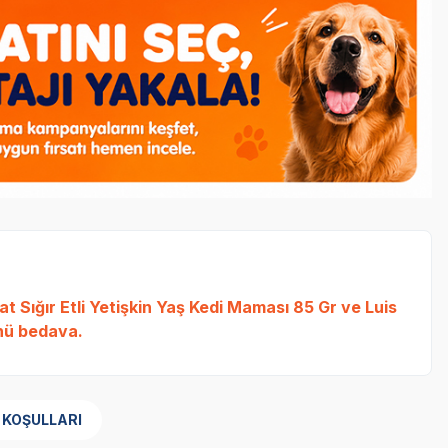
t Sığır Etli Yetişkin Yaş Kedi Maması 85 Gr
ve
Luis
ü bedava.
 KOŞULLARI