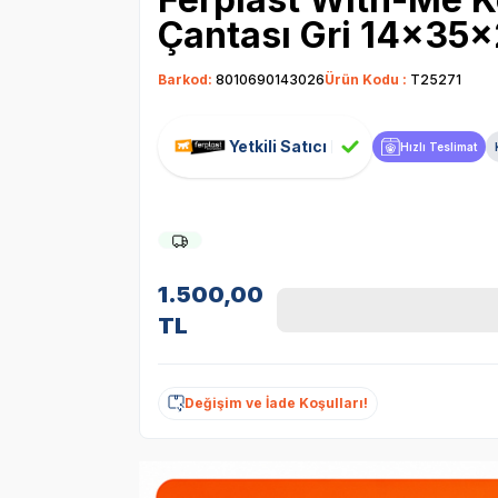
Çantası Gri 14x35
Barkod:
8010690143026
Ürün Kodu :
T25271
Yetkili Satıcı
Hızlı Teslimat
1.500,00
TL
Değişim ve İade Koşulları!