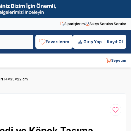
Siparişlerim
Sıkça Sorulan Sorular
Favorilerim
Giriş Yap
Kayıt Ol
Sepetim
Gri 14x35x22 cm
Favoriye
edi ve Köpek Taşıma