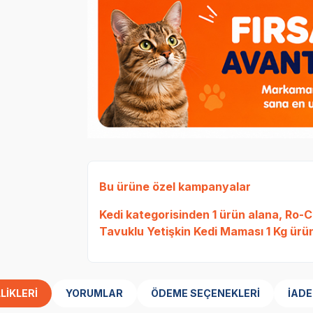
Bu ürüne özel kampanyalar
Kedi
kategorisinden 1 ürün alana,
Ro-Ca
Tavuklu Yetişkin Kedi Maması 1 Kg
ürün
LIKLERI
YORUMLAR
ÖDEME SEÇENEKLERI
İADE