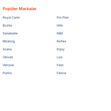
Popüler Markalar
Royal Canin
Pro Plan
Bozita
Hills
Sanebelle
N&D
Miratorg
Reflex
Acana
Enjoy
Obivan
Luis
Vetcure
Felix
Purina
Felicia