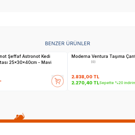
BENZER ÜRÜNLER
Yetkili
Yetkili
Satıcı
Satıcı
onot Şeffaf Astronot Kedi
Moderna Ventura Taşıma Çant
tası 25x30x40cm - Mavi
(0)
2.838,00
TL
L
2.270,40
TL
Sepette %20 indiri