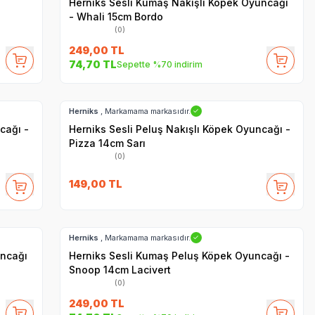
Herniks Sesli Kumaş Nakışlı Köpek Oyuncağı
- Whali 15cm Bordo
(0)
249,00
TL
74,70
TL
Sepette %70 indirim
Hızlı Teslimat
Herniks
, Markamama markasıdır.
✓
cağı -
Herniks Sesli Peluş Nakışlı Köpek Oyuncağı -
Pizza 14cm Sarı
(0)
149,00
TL
Hızlı Teslimat
Herniks
, Markamama markasıdır.
✓
uncağı
Herniks Sesli Kumaş Peluş Köpek Oyuncağı -
Snoop 14cm Lacivert
(0)
249,00
TL