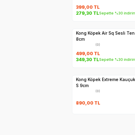
399,00
TL
279,30
TL
Sepette %30 indiri
Yetkili
Satıcı
Hızlı Teslimat
Kong Köpek Air Sq Sesli Ten
8cm
(0)
499,00
TL
349,30
TL
Sepette %30 indiri
Hızlı Teslimat
Yetkili
Satıcı
Kargo Bedava
Kong Köpek Extreme Kauçuk
S 9cm
(0)
890,00
TL