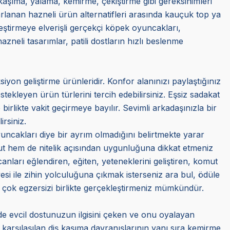
kaşıma, yalama, kemirme, çekiştirme gibi gereksinimleri
arlanan hazneli ürün alternatifleri arasında kauçuk top ya
eştirmeye elverişli gerçekçi köpek oyuncakları,
zneli tasarımlar, patili dostların hızlı beslenme
siyon geliştirme ürünleridir. Konfor alanınızı paylaştığınız
ekleyen ürün türlerini tercih edebilirsiniz. Eşsiz sadakat
 birlikte vakit geçirmeye bayılır. Sevimli arkadaşınızla bir
irsiniz.
uncakları diye bir ayrım olmadığını belirtmekte yarar
yut hem de nitelik açısından uygunluğuna dikkat etmeniz
 canları eğlendiren, eğiten, yeteneklerini geliştiren, komut
 üyesi ile zihin yolculuğuna çıkmak isterseniz ara bul, ödüle
ek çok egzersizi birlikte gerçekleştirmeniz mümkündür.
de evcil dostunuzun ilgisini çeken ve onu oyalayan
 karşılaşılan diş kaşıma davranışlarının yanı sıra kemirme