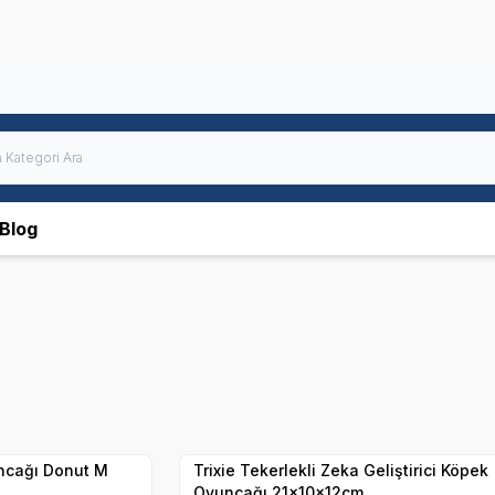
Blog
Hızlı Teslimat
Yetkili
Satıcı
Kargo Bedava
ncağı Donut M
Trixie Tekerlekli Zeka Geliştirici Köpek
Oyuncağı 21x10x12cm