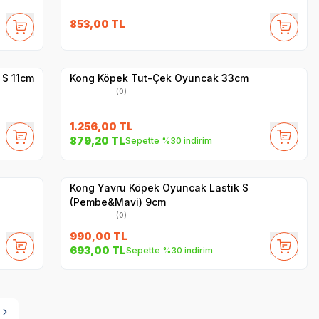
853,00
TL
Hızlı Teslimat
Yetkili
Satıcı
Kargo Bedava
 S 11cm
Kong Köpek Tut-Çek Oyuncak 33cm
(0)
1.256,00
TL
879,20
TL
Sepette %30 indirim
Yetkili
Satıcı
Hızlı Teslimat
Kong Yavru Köpek Oyuncak Lastik S
(Pembe&Mavi) 9cm
(0)
990,00
TL
693,00
TL
Sepette %30 indirim