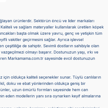
ağlayan ürünlerdir. Sektörün öncü ve lider markaları
 Kaliteli ve sağlam materyaller kullanılarak üretilen köpek
oyuncakları başta olmak üzere yavru, genç ve yetişkin tüm
li vakitler geçirmesini sağlar. Ayrıca işlevsel
 çeşitliliğe de sahiptir. Sevimli dostların sahibiyle olan
e vazgeçilmezi olmayı başarır. Dostunuzun yaşı, ırkı ve
getiren Markamama.com.tr sayesinde evcil dostunuzun
z için oldukça kaliteli seçenekler sunar. Tüylü canlıların
ekil, doku ve ebat yönlerinden oldukça geniş bir
ürünler, uzun ömürlü formları sayesinde hem can
min eden modellerin yanı sıra oynarken keyif almalarına