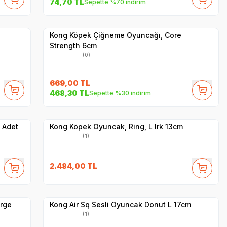
74,70
TL
Sepette %70 indirim
Yetkili
Satıcı
Hızlı Teslimat
Kong Köpek Çiğneme Oyuncağı, Core
Strength 6cm
(0)
669,00
TL
468,30
TL
Sepette %30 indirim
Hızlı Teslimat
Yetkili
Satıcı
Kargo Bedava
 Adet
Kong Köpek Oyuncak, Ring, L Irk 13cm
(1)
2.484,00
TL
Hızlı Teslimat
Yetkili
Satıcı
Kargo Bedava
arge
Kong Air Sq Sesli Oyuncak Donut L 17cm
(1)