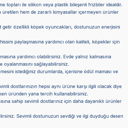
opları ile silikon veya plastik bileşenli frizbiler idealdir.
üretilen hem de zararlı kimyasallar içermeyen ürünler
t getir özellikli köpek oyuncakları, dostunuzun enerjisini
issini paylaşmasına yardımcı olan kaliteli, köpekler için
asına yardımcı olabilirsiniz. Evde yalnız kalmasına
re oyalanmasını sağlayabilirsiniz.
esini istediğiniz durumlarda, içerisine ödül maması ve
li dostlarınızın hepsi aynı ürüne karşı ilgili olacak diye
ken üründen yana tercih kullanabilirsiniz.
ısına sahip sevimli dostlarınız için daha dayanıklı ürünler
rsiniz. Sevimli dostunuzun sevdiği ve ilgi duyduğu desen