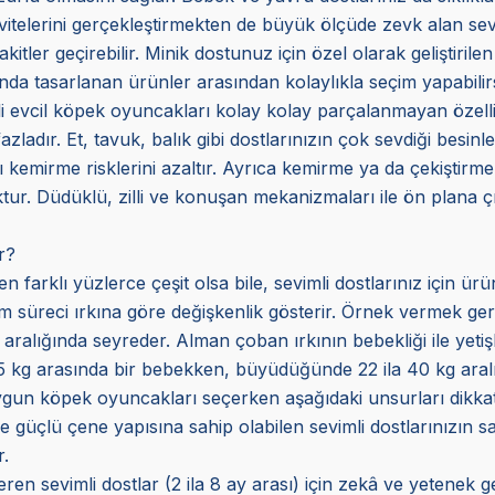
ivitelerini gerçekleştirmekten de büyük ölçüde zevk alan sevim
er geçirebilir. Minik dostunuz için özel olarak geliştirilen y
da tasarlanan ürünler arasından kolaylıkla seçim yapabilirs
li evcil köpek oyuncakları kolay kolay parçalanmayan özelli
azladır. Et, tavuk, balık gibi dostlarınızın çok sevdiği besinl
arı kemirme risklerini azaltır. Ayrıca kemirme ya da çekiştir
ur. Düdüklü, zilli ve konuşan mekanizmaları ile ön plana çık
r?
n farklı yüzlerce çeşit olsa bile, sevimli dostlarınız için ür
im süreci ırkına göre değişkenlik gösterir. Örnek vermek gerekir
 aralığında seyreder. Alman çoban ırkının bebekliği ile yetişki
75 kg arasında bir bebekken, büyüdüğünde 22 ila 40 kg aralı
ygun köpek oyuncakları seçerken aşağıdaki unsurları dikkate 
güçlü çene yapısına sahip olabilen sevimli dostlarınızın sa
.
n sevimli dostlar (2 ila 8 ay arası) için zekâ ve yetenek gel