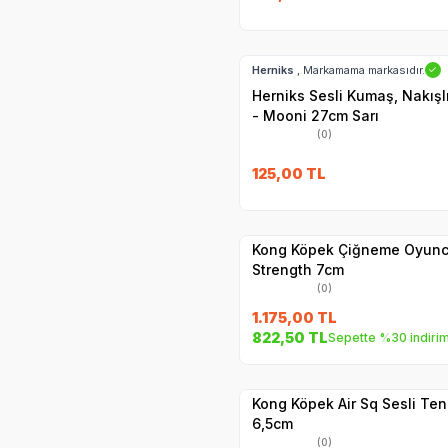
Hızlı Teslimat
Herniks
, Markamama markasıdır.
✓
Herniks Sesli Kumaş, Nakış
- Mooni 27cm Sarı
(0)
125,00
TL
Hızlı Teslimat
Yetkili
Satıcı
Kargo Bedava
Kong Köpek Çiğneme Oyunc
Strength 7cm
(0)
1.175,00
TL
822,50
TL
Sepette %30 indiri
Yetkili
Satıcı
Hızlı Teslimat
Kong Köpek Air Sq Sesli Te
6,5cm
(0)