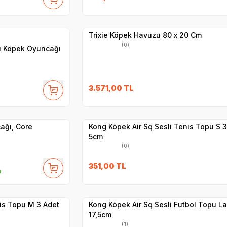
Hızlı Teslimat
Yetkili
Satıcı
Kargo Bedava
Trixie Köpek Havuzu 80 x 20 Cm
(0)
lı Köpek Oyuncağı
3.571,00
TL
Yetkili
Satıcı
Hızlı Teslimat
ağı, Core
Kong Köpek Air Sq Sesli Tenis Topu S 3
5cm
(0)
351,00
TL
m
Yetkili
Satıcı
Hızlı Teslimat
nis Topu M 3 Adet
Kong Köpek Air Sq Sesli Futbol Topu L
17,5cm
(1)