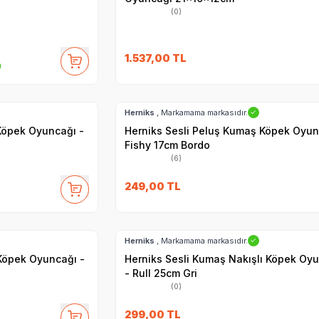
(0)
1.537,00
TL
m
Hızlı Teslimat
Herniks
, Markamama markasıdır.
✓
Köpek Oyuncağı -
Herniks Sesli Peluş Kumaş Köpek Oyun
Fishy 17cm Bordo
(6)
249,00
TL
Hızlı Teslimat
Herniks
, Markamama markasıdır.
✓
 Köpek Oyuncağı -
Herniks Sesli Kumaş Nakışlı Köpek Oy
- Rull 25cm Gri
(0)
299,00
TL