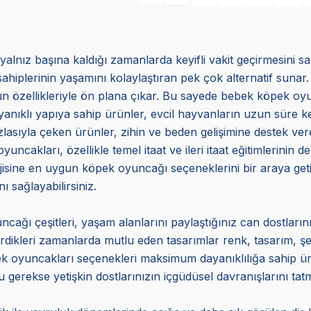
yalnız başına kaldığı zamanlarda keyifli vakit geçirmesini s
sahiplerinin yaşamını kolaylaştıran pek çok alternatif sunar.
uygun özellikleriyle ön plana çıkar. Bu sayede bebek köpek 
ıklı yapıya sahip ürünler, evcil hayvanların uzun süre keyif
azlasıyla çeken ürünler, zihin ve beden gelişimine destek veren
akları, özellikle temel itaat ve ileri itaat eğitimlerinin d
erjisine en uygun köpek oyuncağı seçeneklerini bir araya 
ı sağlayabilirsiniz.
cağı çeşitleri, yaşam alanlarını paylaştığınız can dostlarını
çirdikleri zamanlarda mutlu eden tasarımlar renk, tasarım, ş
öpek oyuncakları seçenekleri maksimum dayanıklılığa sahip 
 gerekse yetişkin dostlarınızın içgüdüsel davranışlarını tat