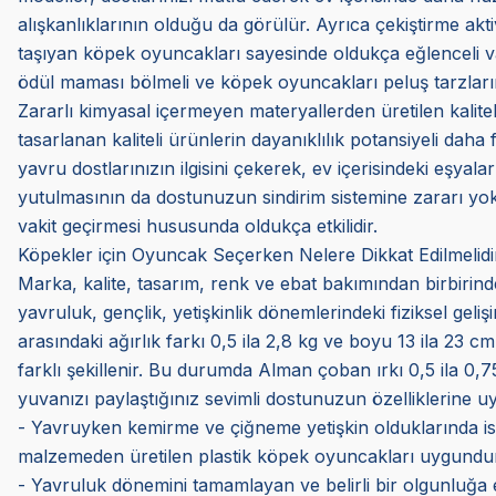
alışkanlıklarının olduğu da görülür. Ayrıca çekiştirme akt
taşıyan köpek oyuncakları sayesinde oldukça eğlenceli vakitl
ödül maması bölmeli ve köpek oyuncakları peluş tarzların
Zararlı kimyasal içermeyen materyallerden üretilen kalite
tasarlanan kaliteli ürünlerin dayanıklılık potansiyeli daha f
yavru dostlarınızın ilgisini çekerek, ev içerisindeki eşyal
yutulmasının da dostunuzun sindirim sistemine zararı yokt
vakit geçirmesi hususunda oldukça etkilidir.
Köpekler için Oyuncak Seçerken Nelere Dikkat Edilmelidi
Marka, kalite, tasarım, renk ve ebat bakımından birbirinde
yavruluk, gençlik, yetişkinlik dönemlerindeki fiziksel geliş
arasındaki ağırlık farkı 0,5 ila 2,8 kg ve boyu 13 ila 23 cm
farklı şekillenir. Bu durumda Alman çoban ırkı 0,5 ila 0,
yuvanızı paylaştığınız sevimli dostunuzun özelliklerine u
- Yavruyken kemirme ve çiğneme yetişkin olduklarında ise 
malzemeden üretilen plastik köpek oyuncakları uygundur
- Yavruluk dönemini tamamlayan ve belirli bir olgunluğa ere