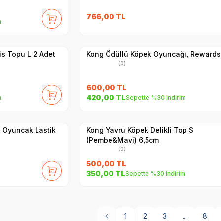
766,00
TL
m
Yetkili
Satıcı
Hızlı Teslimat
is Topu L 2 Adet
Kong Ödüllü Köpek Oyuncağı, Rewards
(0)
600,00
TL
420,00
TL
m
Sepette %30 indirim
Yetkili
Satıcı
Hızlı Teslimat
 Oyuncak Lastik
Kong Yavru Köpek Delikli Top S
(Pembe&Mavi) 6,5cm
(0)
500,00
TL
350,00
TL
Sepette %30 indirim
1
2
3
...
8