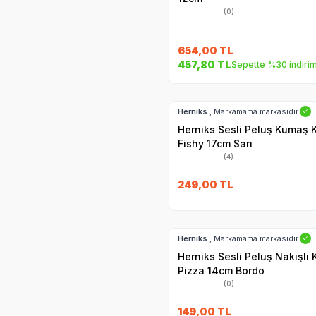
(0)
654,00
TL
457,80
TL
Sepette %30 indiri
Hızlı Teslimat
Herniks
, Markamama markasıdır.
✓
Herniks Sesli Peluş Kumaş 
Fishy 17cm Sarı
(4)
249,00
TL
Hızlı Teslimat
Herniks
, Markamama markasıdır.
✓
Herniks Sesli Peluş Nakışlı
Pizza 14cm Bordo
(0)
149,00
TL