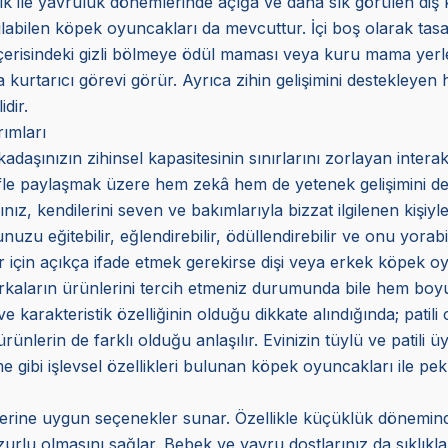
ik ile yavruluk dönemlerinde açığa ve daha sık görülen diş 
nılabilen köpek oyuncakları da mevcuttur. İçi boş olarak tas
 İçerisindeki gizli bölmeye ödül maması veya kuru mama yerl
urtarıcı görevi görür. Ayrıca zihin gelişimini destekleyen ha
dir.
ımları
daşınızın zihinsel kapasitesinin sınırlarını zorlayan interak
yifle paylaşmak üzere hem zekâ hem de yetenek gelişimini dest
nız, kendilerini seven ve bakımlarıyla bizzat ilgilenen kişiyle
zu eğitebilir, eğlendirebilir, ödüllendirebilir ve onu yorabil
 için açıkça ifade etmek gerekirse dişi veya erkek köpek oy
 markaların ürünlerini tercih etmeniz durumunda bile hem bo
 ve karakteristik özelliğinin olduğu dikkate alındığında; patili
 ürünlerin de farklı olduğu anlaşılır. Evinizin tüylü ve patili
me gibi işlevsel özellikleri bulunan köpek oyuncakları ile p
mlerine uygun seçenekler sunar. Özellikle küçüklük dönemin
urlu olmasını sağlar. Bebek ve yavru dostlarınız da sıklıkla