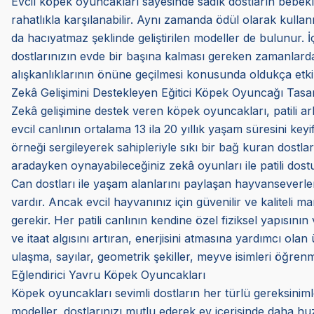
Evcil köpek oyuncakları sayesinde sadık dostların bebekl
rahatlıkla karşılanabilir. Aynı zamanda ödül olarak kulla
da hacıyatmaz şeklinde geliştirilen modeller de bulunur.
dostlarınızın evde bir başına kalması gereken zamanlarda k
alışkanlıklarının önüne geçilmesi konusunda oldukça etkili
Zekâ Gelişimini Destekleyen Eğitici Köpek Oyuncağı Tasar
Zekâ gelişimine destek veren köpek oyuncakları, patili arka
evcil canlının ortalama 13 ila 20 yıllık yaşam süresini ke
örneği sergileyerek sahipleriyle sıkı bir bağ kuran dostları
aradayken oynayabileceğiniz zekâ oyunları ile patili dostunu
Can dostları ile yaşam alanlarını paylaşan hayvanseverler
vardır. Ancak evcil hayvanınız için güvenilir ve kaliteli
gerekir. Her patili canlının kendine özel fiziksel yapısının
ve itaat algısını artıran, enerjisini atmasına yardımcı olan
ulaşma, sayılar, geometrik şekiller, meyve isimleri öğren
Eğlendirici Yavru Köpek Oyuncakları
Köpek oyuncakları sevimli dostların her türlü gereksini
modeller, dostlarınızı mutlu ederek ev içerisinde daha huz