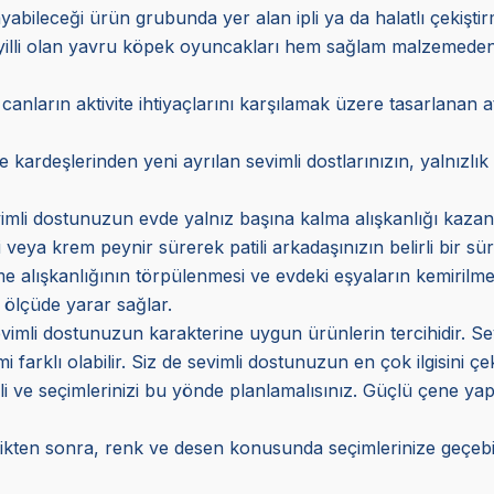
bileceği ürün grubunda yer alan ipli ya da halatlı çekiştirme t
yilli olan yavru köpek oyuncakları hem sağlam malzemeden 
 canların aktivite ihtiyaçlarını karşılamak üzere tasarlanan a
ardeşlerinden yeni ayrılan sevimli dostlarınızın, yalnızlık h
imli dostunuzun evde yalnız başına kalma alışkanlığı kazanm
i veya krem peynir sürerek patili arkadaşınızın belirli bir sü
 alışkanlığının törpülenmesi ve evdeki eşyaların kemirilmem
ölçüde yarar sağlar.
mli dostunuzun karakterine uygun ürünlerin tercihidir. Sevim
farklı olabilir. Siz de sevimli dostunuzun en çok ilgisini çe
eli ve seçimlerinizi bu yönde planlamalısınız. Güçlü çene yap
kten sonra, renk ve desen konusunda seçimlerinize geçebili