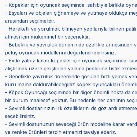
- Köpekler için oyuncak seçiminde, sahibiyle birlikte oynaya
- Eşyaları ve objeleri çiğnemeye ve yutmaya oldukça me
arasından seçilmelidir.
- Hareketli ve yorulmak bilmeyen yapılarıyla bilinen patili
atması için mükemmel bir seçenektir.
- Bebeklik ve yavruluk döneminde özellikle annesinden ve k
peluş oyuncak modellerini değerlendirebilirsiniz.
- Evde yalnız kalan köpekler için oyuncak seçiminde, sev
alıştırmak üzere geliştirilen yalama pedlerine fıstık ezmes
- Genellikle yavruluk döneminde görülen hızlı yemek yeme
kuru mama doldurabileceğiniz köpek oyuncakları önemli 
- Köpek Oyuncağı seçiminde bir diğer önemli nokta da sevi
bir durum maalesef yoktur. Bu nedenle her canlının seçimi 
- Sevimli dostlarınızın ırk özelliklerini de göz ardı etmem
seçebilirsiniz.
- Sevimli dostunuzun seveceği ürün modeline karar verdi
ve renkte ürünleri tercih etmenizi tavsiye ederiz.