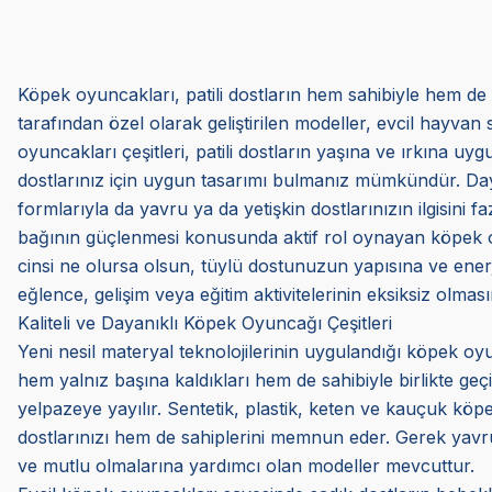
Köpek oyuncakları, patili dostların hem sahibiyle hem de 
tarafından özel olarak geliştirilen modeller, evcil hayvan 
oyuncakları çeşitleri, patili dostların yaşına ve ırkına 
dostlarınız için uygun tasarımı bulmanız mümkündür. Dayan
formlarıyla da yavru ya da yetişkin dostlarınızın ilgisini f
bağının güçlenmesi konusunda aktif rol oynayan köpek oyunc
cinsi ne olursa olsun, tüylü dostunuzun yapısına ve en
eğlence, gelişim veya eğitim aktivitelerinin eksiksiz olmasın
Kaliteli ve Dayanıklı Köpek Oyuncağı Çeşitleri
Yeni nesil materyal teknolojilerinin uygulandığı köpek oyun
hem yalnız başına kaldıkları hem de sahibiyle birlikte ge
yelpazeye yayılır. Sentetik, plastik, keten ve kauçuk k
dostlarınızı hem de sahiplerini memnun eder. Gerek yavru
ve mutlu olmalarına yardımcı olan modeller mevcuttur.