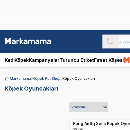
Obivan
Yenilenen Obivan 2 KG Kedi Mamaları ile tanışın!
Kedi
Köpek
Kampanyalar
Turuncu Etiket
Fırsat Köşesi
Markamama
Köpek Pet Shop
Köpek Oyuncakları
Köpek Oyuncakları
Yetkili
Satıcı
Hızlı Teslimat
Kong AirSq Sesli Köpek Oyu
12cm