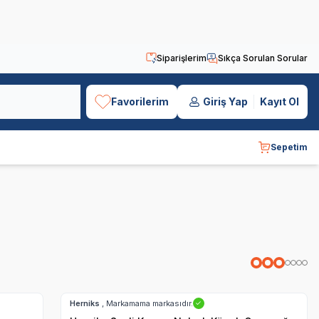
Siparişlerim
Sıkça Sorulan Sorular
Favorilerim
Giriş Yap
Kayıt Ol
Sepetim
Hızlı Teslimat
Herniks
, Markamama markasıdır.
✓