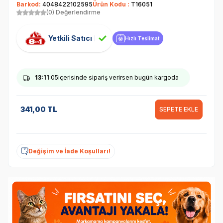
Barkod:
4048422102595
Ürün Kodu :
T16051
(0) Değerlendirme
Yetkili Satıcı
Hızlı Teslimat
13
:11
:05
içerisinde sipariş verirsen bugün kargoda
341,00
TL
SEPETE EKLE
Değişim ve İade Koşulları!