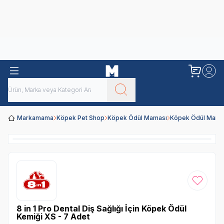
Obivan
Yenilenen Obivan 2 KG Kedi Mamaları ile tanışın!
Markamama
Köpek Pet Shop
Köpek Ödül Maması
Köpek Ödül Mamal
Favoriye
8 in 1 Pro Dental Diş Sağlığı İçin Köpek Ödül
Kemiği XS - 7 Adet