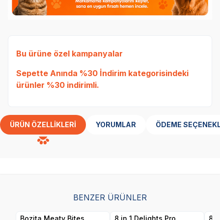
Bu ürüne özel kampanyalar
Sepette Anında %30 İndirim
kategorisindeki
ürünler %30 indirimli.
ÜRÜN ÖZELLIKLERI
YORUMLAR
ÖDEME SEÇENEKL
BENZER ÜRÜNLER
Bozita Meaty Bites
8 in 1 Delights Pro
8 i