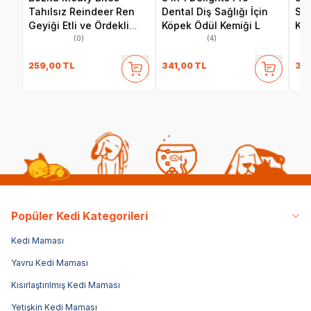
Tahılsız Reindeer Ren
Dental Diş Sağlığı İçin
Sağ
Geyiği Etli ve Ördekli
Köpek Ödül Kemiği L
Kem
Köpek Ödül Maması 70
(0)
(4)
gr
259,00
TL
341,00
TL
341
Popüler Kedi Kategorileri
Kedi Maması
Yavru Kedi Maması
Kısırlaştırılmış Kedi Maması
Yetişkin Kedi Maması