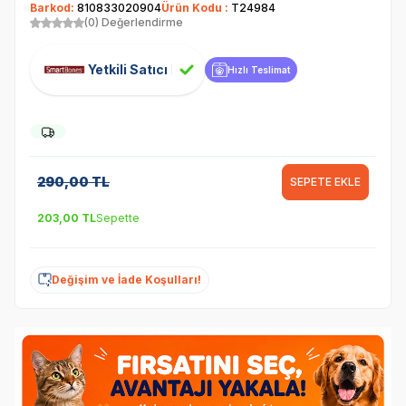
Barkod:
810833020904
Ürün Kodu :
T24984
(0) Değerlendirme
Yetkili Satıcı
Hızlı Teslimat
290,00
TL
SEPETE EKLE
203,00
TL
Sepette
Değişim ve İade Koşulları!