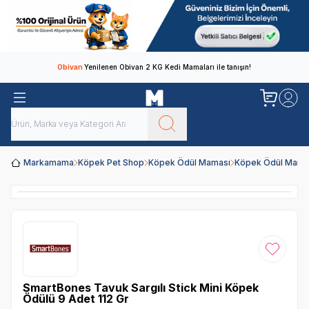
Obivan
Yenilenen Obivan 2 KG Kedi Mamaları ile tanışın!
Markamama
Köpek Pet Shop
Köpek Ödül Maması
Köpek Ödül Mamal
Favoriye
SmartBones Tavuk Sargılı Stick Mini Köpek
Ödülü 9 Adet 112 Gr