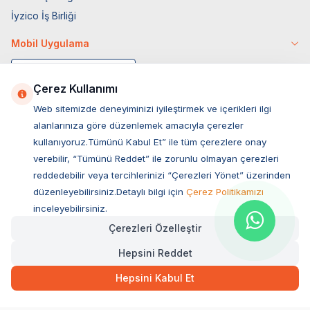
İyzico İş Birliği
Mobil Uygulama
Çerez Kullanımı
Web sitemizde deneyiminizi iyileştirmek ve içerikleri ilgi
alanlarınıza göre düzenlemek amacıyla çerezler
kullanıyoruz.Tümünü Kabul Et” ile tüm çerezlere onay
verebilir, “Tümünü Reddet” ile zorunlu olmayan çerezleri
reddedebilir veya tercihlerinizi “Çerezleri Yönet” üzerinden
düzenleyebilirsiniz.Detaylı bilgi için
Çerez Politikamızı
Müşteri Hizmetleri
inceleyebilirsiniz.
Çerezleri Özelleştir
Sıkça Sorulan Sorular
Hepsini Reddet
Adres
Hızlı Teslimat
Ovacık Mah. Hacıoğlu Sok. No:13 Başiskele / KOCAELİ
203,00
TL
Sepette Anında
Hepsini Kabul Et
Müşteri Destek Hattı
SEPETE EKLE
0850 532 1141