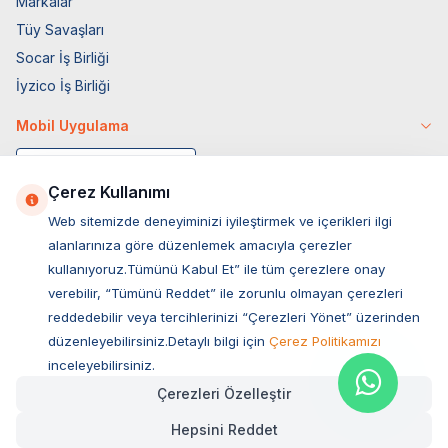
Markalar
Tüy Savaşları
Socar İş Birliği
İyzico İş Birliği
Mobil Uygulama
Çerez Kullanımı
Web sitemizde deneyiminizi iyileştirmek ve içerikleri ilgi
alanlarınıza göre düzenlemek amacıyla çerezler
kullanıyoruz.Tümünü Kabul Et” ile tüm çerezlere onay
verebilir, “Tümünü Reddet” ile zorunlu olmayan çerezleri
reddedebilir veya tercihlerinizi “Çerezleri Yönet” üzerinden
düzenleyebilirsiniz.Detaylı bilgi için
Çerez Politikamızı
Müşteri Hizmetleri
inceleyebilirsiniz.
Çerezleri Özelleştir
Sıkça Sorulan Sorular
Hepsini Reddet
Adres