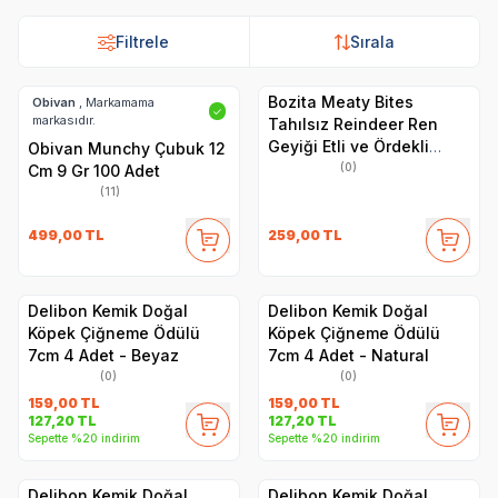
Filtrele
Sırala
Bozita Meaty Bites
Obivan
, Markamama
✓
markasıdır.
Tahılsız Reindeer Ren
Geyiği Etli ve Ördekli
Obivan Munchy Çubuk 12
Köpek Ödül Maması 70 gr
(0)
Cm 9 Gr 100 Adet
(11)
499,00
TL
259,00
TL
Delibon Kemik Doğal
Delibon Kemik Doğal
Köpek Çiğneme Ödülü
Köpek Çiğneme Ödülü
7cm 4 Adet - Beyaz
7cm 4 Adet - Natural
(0)
(0)
159,00
TL
159,00
TL
127,20
TL
127,20
TL
Sepette %20 indirim
Sepette %20 indirim
Delibon Kemik Doğal
Delibon Kemik Doğal