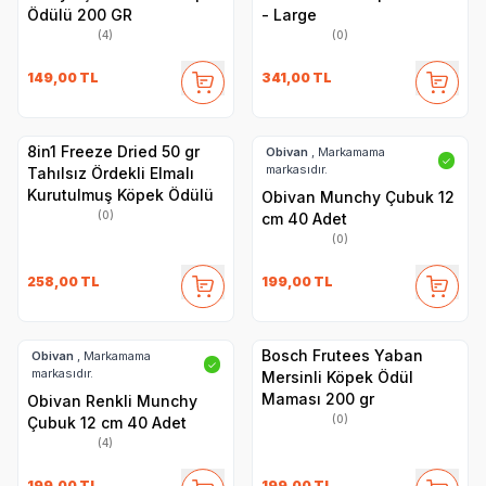
Ödülü 200 GR
- Large
(4)
(0)
149,00
TL
341,00
TL
8in1 Freeze Dried 50 gr
Obivan
, Markamama
✓
markasıdır.
Tahılsız Ördekli Elmalı
Kurutulmuş Köpek Ödülü
Obivan Munchy Çubuk 12
(0)
cm 40 Adet
(0)
258,00
TL
199,00
TL
Bosch Frutees Yaban
Obivan
, Markamama
✓
markasıdır.
Mersinli Köpek Ödül
Maması 200 gr
Obivan Renkli Munchy
(0)
Çubuk 12 cm 40 Adet
(4)
199,00
TL
199,00
TL