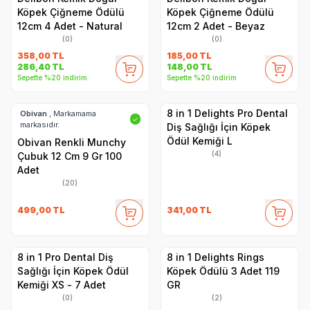
Köpek Çiğneme Ödülü
Köpek Çiğneme Ödülü
12cm 4 Adet - Natural
12cm 2 Adet - Beyaz
(0)
(0)
358,00
TL
185,00
TL
286,40
TL
148,00
TL
Sepette %20 indirim
Sepette %20 indirim
8 in 1 Delights Pro Dental
Obivan
, Markamama
✓
markasıdır.
Diş Sağlığı İçin Köpek
Ödül Kemiği L
Obivan Renkli Munchy
(4)
Çubuk 12 Cm 9 Gr 100
Adet
(20)
499,00
TL
341,00
TL
8 in 1 Pro Dental Diş
8 in 1 Delights Rings
Sağlığı İçin Köpek Ödül
Köpek Ödülü 3 Adet 119
Kemiği XS - 7 Adet
GR
(0)
(2)