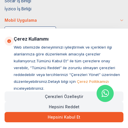
Socar İş Birliği
İyzico İş Birliği
Mobil Uygulama
Çerez Kullanımı
Web sitemizde deneyiminizi iyileştirmek ve içerikleri ilgi
alanlarınıza göre düzenlemek amacıyla çerezler
kullanıyoruz.Tümünü Kabul Et” ile tüm çerezlere onay
verebilir, “Tümünü Reddet” ile zorunlu olmayan çerezleri
reddedebilir veya tercihlerinizi “Çerezleri Yönet” üzerinden
düzenleyebilirsiniz.Detaylı bilgi için
Çerez Politikamızı
Müşteri Hizmetleri
inceleyebilirsiniz.
Çerezleri Özelleştir
Sıkça Sorulan Sorular
Hepsini Reddet
Adres
166,00
TL
Hızlı Teslimat
Ovacık Mah. Hacıoğlu Sok. No:13 Başiskele / KOCAELİ
Hepsini Kabul Et
Müşteri Destek Hattı
SEPETE EKLE
0850 532 1141