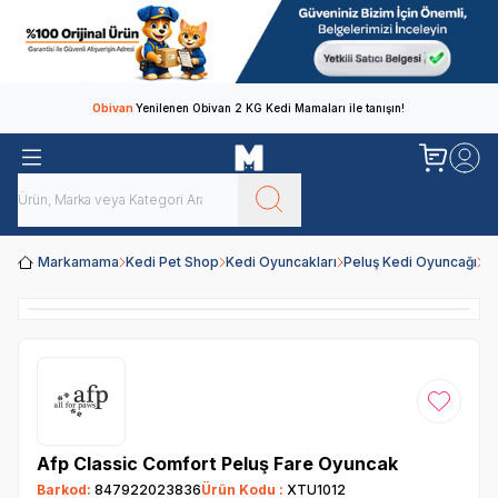
Obivan
Yenilenen Obivan 2 KG Kedi Mamaları ile tanışın!
Markamama
Kedi Pet Shop
Kedi Oyuncakları
Peluş Kedi Oyuncağı
Af
Favoriye
Afp Classic Comfort Peluş Fare Oyuncak
Barkod:
847922023836
Ürün Kodu :
XTU1012