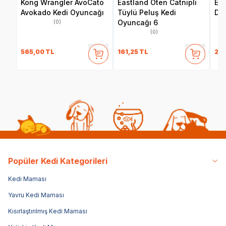
Kong Wrangler AvoCato
Eastland Öten Catnipli
Eas
Avokado Kedi Oyuncağı
Tüylü Peluş Kedi
Dij
Oyuncağı 6
(0)
(0)
565,00
TL
161,25
TL
286
Popüler Kedi Kategorileri
Kedi Maması
Yavru Kedi Maması
Kısırlaştırılmış Kedi Maması