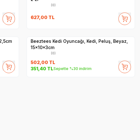
(0)
627,00
TL
Yetkili
Satıcı
Hızlı Teslimat
12,5cm
Beeztees Kedi Oyuncağı, Kedi, Peluş, Beyaz,
15x10x3cm
(0)
502,00
TL
351,40
TL
Sepette %30 indirim