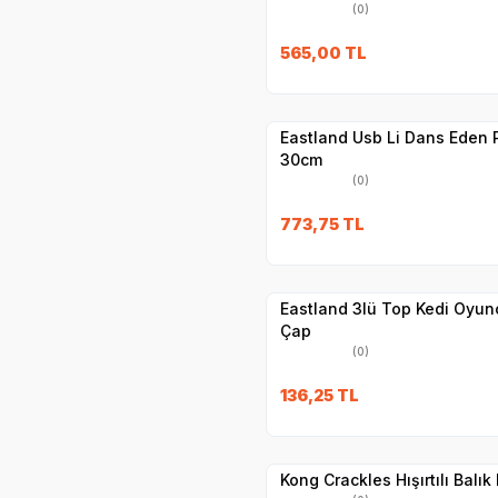
(0)
565,00
TL
Yetkili
Satıcı
Hızlı Teslimat
Eastland Usb Li Dans Eden
30cm
(0)
773,75
TL
Yetkili
Satıcı
Hızlı Teslimat
Eastland 3lü Top Kedi Oyunc
Çap
(0)
136,25
TL
Yetkili
Satıcı
Hızlı Teslimat
Kong Crackles Hışırtılı Balı