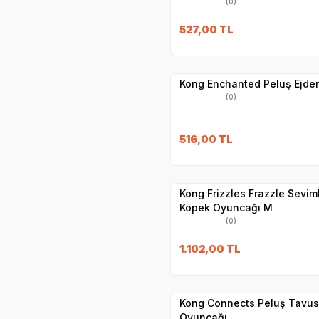
(0)
527,00
TL
Yetkili
Satıcı
Hızlı Teslimat
Kong Enchanted Peluş Ejde
(0)
516,00
TL
Hızlı Teslimat
Yetkili
Satıcı
Kargo Bedava
Kong Frizzles Frazzle Sevim
Köpek Oyuncağı M
(0)
1.102,00
TL
Yetkili
Satıcı
Hızlı Teslimat
Kong Connects Peluş Tavus
Oyuncağı