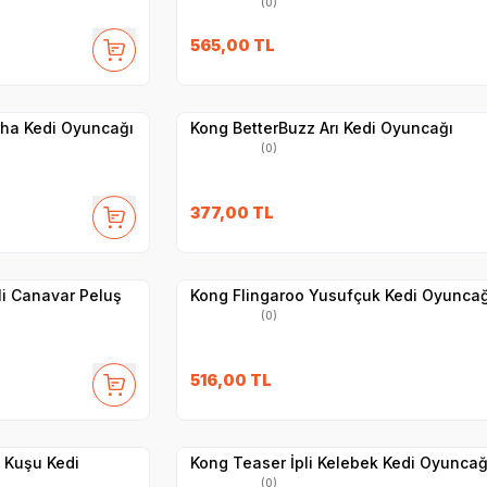
(0)
565,00
TL
Yetkili
Satıcı
Hızlı Teslimat
rha Kedi Oyuncağı
Kong BetterBuzz Arı Kedi Oyuncağı
(0)
377,00
TL
Yetkili
Satıcı
Hızlı Teslimat
li Canavar Peluş
Kong Flingaroo Yusufçuk Kedi Oyuncağ
(0)
516,00
TL
Yetkili
Satıcı
Hızlı Teslimat
 Kuşu Kedi
Kong Teaser İpli Kelebek Kedi Oyuncağ
(0)