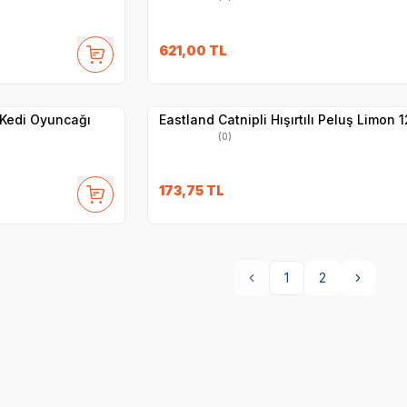
621,00
TL
Yetkili
Satıcı
Hızlı Teslimat
 Kedi Oyuncağı
Eastland Catnipli Hışırtılı Peluş Limon 
(0)
173,75
TL
1
2