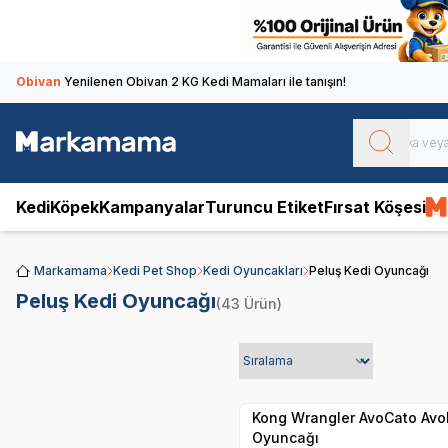
Obivan
Yenilenen Obivan 2 KG Kedi Mamaları ile tanışın!
Kedi
Köpek
Kampanyalar
Turuncu Etiket
Fırsat Köşesi
Markamama
Kedi Pet Shop
Kedi Oyuncakları
Peluş Kedi Oyuncağı
Peluş Kedi Oyuncağı
(43 Ürün)
Yetkili
Satıcı
Hızlı Teslimat
Kong Wrangler AvoCato Avo
Oyuncağı