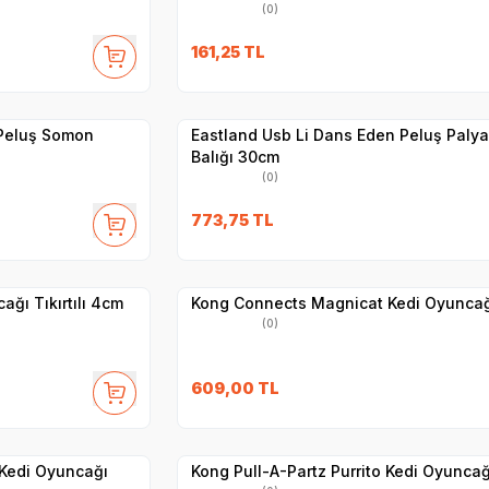
(0)
161,25
TL
Yetkili
Satıcı
Hızlı Teslimat
 Peluş Somon
Eastland Usb Li Dans Eden Peluş Paly
Balığı 30cm
(0)
773,75
TL
Yetkili
Satıcı
Hızlı Teslimat
ağı Tıkırtılı 4cm
Kong Connects Magnicat Kedi Oyuncağ
(0)
609,00
TL
Yetkili
Satıcı
Hızlı Teslimat
k Kedi Oyuncağı
Kong Pull-A-Partz Purrito Kedi Oyuncağ