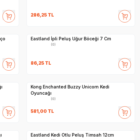
286,25
TL
Yetkili
Satıcı
Hızlı Teslimat
aço
Eastland İpli Peluş Uğur Böceği 7 Cm
(0)
86,25
TL
Yetkili
Satıcı
Hızlı Teslimat
ı
Kong Enchanted Buzzy Unicorn Kedi
Oyuncağı
(0)
581,00
TL
Yetkili
Satıcı
Hızlı Teslimat
ı
Eastland Kedi Otlu Peluş Timsah 12cm