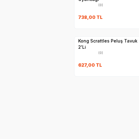
(0)
738,00
TL
Yetkili
Satıcı
Hızlı Teslimat
Kong Scrattles Peluş Tavuk
2'Li
(0)
627,00
TL