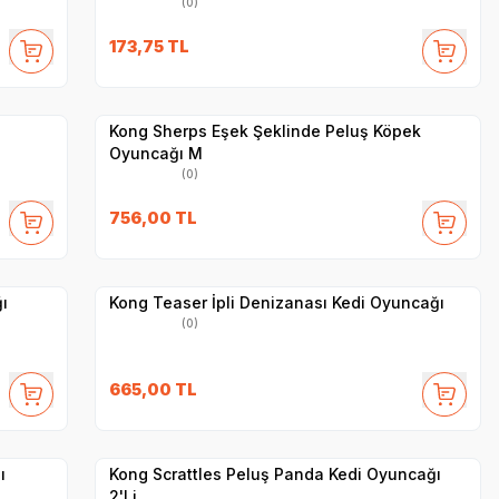
(0)
173,75
TL
Yetkili
Satıcı
Hızlı Teslimat
Kong Sherps Eşek Şeklinde Peluş Köpek
Oyuncağı M
(0)
756,00
TL
Yetkili
Satıcı
Hızlı Teslimat
ı
Kong Teaser İpli Denizanası Kedi Oyuncağı
(0)
665,00
TL
Yetkili
Satıcı
Hızlı Teslimat
ı
Kong Scrattles Peluş Panda Kedi Oyuncağı
2'Li