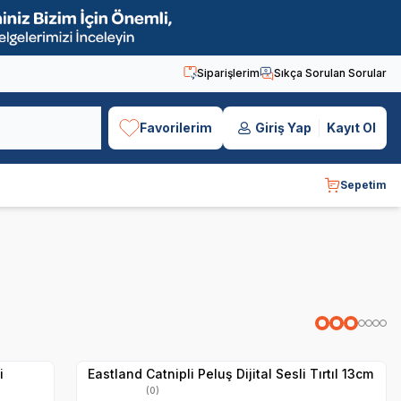
Siparişlerim
Sıkça Sorulan Sorular
Favorilerim
Giriş Yap
Kayıt Ol
Sepetim
Yetkili
Satıcı
Hızlı Teslimat
i
Eastland Catnipli Peluş Dijital Sesli Tırtıl 13cm
(0)