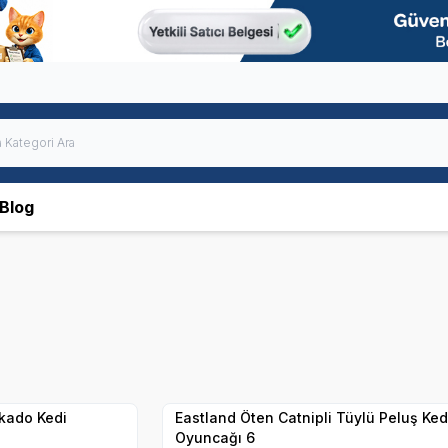
Blog
Yetkili
Satıcı
Hızlı Teslimat
kado Kedi
Eastland Öten Catnipli Tüylü Peluş Ked
Oyuncağı 6