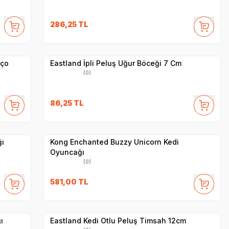
286,25
TL
Yetkili
Satıcı
Hızlı Teslimat
aço
Eastland İpli Peluş Uğur Böceği 7 Cm
(0)
86,25
TL
Yetkili
Satıcı
Hızlı Teslimat
ı
Kong Enchanted Buzzy Unicorn Kedi
Oyuncağı
(0)
581,00
TL
Yetkili
Satıcı
Hızlı Teslimat
ı
Eastland Kedi Otlu Peluş Timsah 12cm