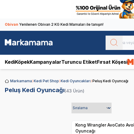
Obivan
Yenilenen Obivan 2 KG Kedi Mamaları ile tanışın!
Kedi
Köpek
Kampanyalar
Turuncu Etiket
Fırsat Köşesi
Markamama
Kedi Pet Shop
Kedi Oyuncakları
Peluş Kedi Oyuncağı
Peluş Kedi Oyuncağı
(43 Ürün)
Yetkili
Satıcı
Hızlı Teslimat
Kong Wrangler AvoCato Avo
Oyuncağı