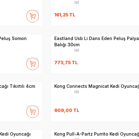
(0)
161,25
TL
Yetkili
Satıcı
Hızlı Teslimat
 Peluş Somon
Eastland Usb Li Dans Eden Peluş Paly
Balığı 30cm
(0)
773,75
TL
Yetkili
Satıcı
Hızlı Teslimat
ağı Tıkırtılı 4cm
Kong Connects Magnicat Kedi Oyuncağ
(0)
609,00
TL
Yetkili
Satıcı
Hızlı Teslimat
k Kedi Oyuncağı
Kong Pull-A-Partz Purrito Kedi Oyuncağ