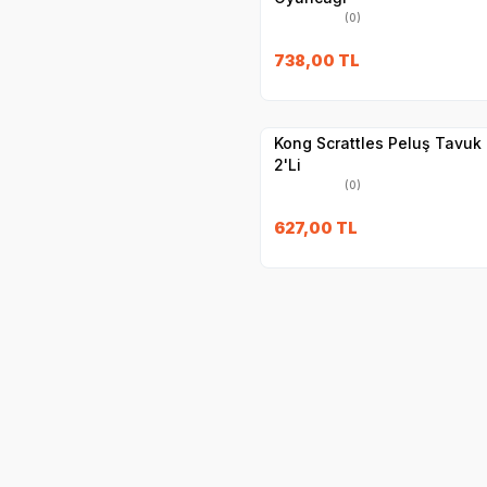
(0)
738,00
TL
Yetkili
Satıcı
Hızlı Teslimat
Kong Scrattles Peluş Tavuk
2'Li
(0)
627,00
TL