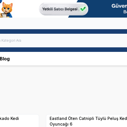
Blog
Yetkili
Satıcı
Hızlı Teslimat
kado Kedi
Eastland Öten Catnipli Tüylü Peluş Ked
Oyuncağı 6