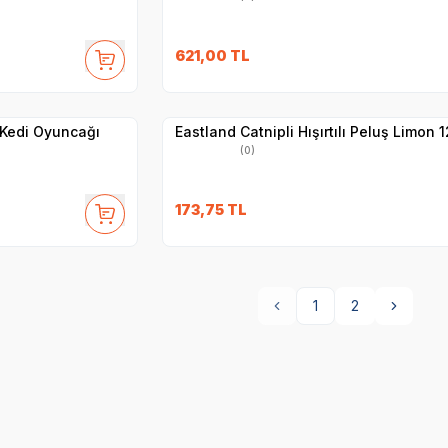
621,00
TL
Yetkili
Satıcı
Hızlı Teslimat
 Kedi Oyuncağı
Eastland Catnipli Hışırtılı Peluş Limon 
(0)
173,75
TL
1
2