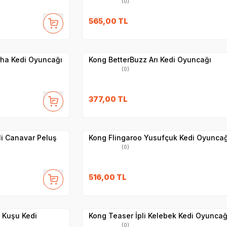
(0)
565,00
TL
Yetkili
Satıcı
Hızlı Teslimat
rha Kedi Oyuncağı
Kong BetterBuzz Arı Kedi Oyuncağı
(0)
377,00
TL
Yetkili
Satıcı
Hızlı Teslimat
li Canavar Peluş
Kong Flingaroo Yusufçuk Kedi Oyuncağ
(0)
516,00
TL
Yetkili
Satıcı
Hızlı Teslimat
 Kuşu Kedi
Kong Teaser İpli Kelebek Kedi Oyuncağ
(0)