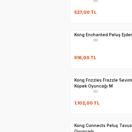
(0)
527,00
TL
Yetkili
Satıcı
Hızlı Teslimat
Kong Enchanted Peluş Ejde
(0)
516,00
TL
Hızlı Teslimat
Yetkili
Satıcı
Kargo Bedava
Kong Frizzles Frazzle Sevim
Köpek Oyuncağı M
(0)
1.102,00
TL
Yetkili
Satıcı
Hızlı Teslimat
Kong Connects Peluş Tavus
Oyuncağı