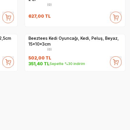
(0)
627,00
TL
Yetkili
Satıcı
Hızlı Teslimat
12,5cm
Beeztees Kedi Oyuncağı, Kedi, Peluş, Beyaz,
15x10x3cm
(0)
502,00
TL
351,40
TL
Sepette %30 indirim