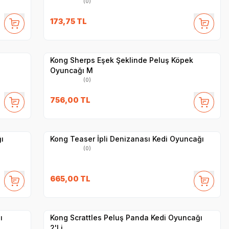
(0)
173,75
TL
Yetkili
Satıcı
Hızlı Teslimat
Kong Sherps Eşek Şeklinde Peluş Köpek
Oyuncağı M
(0)
756,00
TL
Yetkili
Satıcı
Hızlı Teslimat
ı
Kong Teaser İpli Denizanası Kedi Oyuncağı
(0)
665,00
TL
Yetkili
Satıcı
Hızlı Teslimat
ı
Kong Scrattles Peluş Panda Kedi Oyuncağı
2'Li