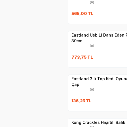
(0)
565,00
TL
Yetkili
Satıcı
Hızlı Teslimat
Eastland Usb Li Dans Eden
30cm
(0)
773,75
TL
Yetkili
Satıcı
Hızlı Teslimat
Eastland 3lü Top Kedi Oyunc
Çap
(0)
136,25
TL
Yetkili
Satıcı
Hızlı Teslimat
Kong Crackles Hışırtılı Balı