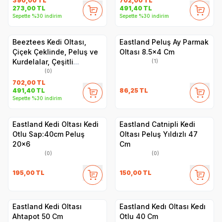
390,00
TL
702,00
TL
273,00
TL
491,40
TL
Sepette %30 indirim
Sepette %30 indirim
Beeztees Kedi Oltası,
Eastland Peluş Ay Parmak
Çiçek Çeklinde, Peluş ve
Oltası 8.5x4 Cm
Kurdelalar, Çeşitli
(1)
Renklerde, 45x6x3cm
(0)
702,00
TL
86,25
TL
491,40
TL
Sepette %30 indirim
Eastland Kedi Oltası Kedi
Eastland Catnipli Kedi
Otlu Sap:40cm Peluş
Oltası Peluş Yıldızlı 47
20x6
Cm
(0)
(0)
195,00
TL
150,00
TL
Eastland Kedi Oltası
Eastland Kedı Oltası Kedı
Ahtapot 50 Cm
Otlu 40 Cm