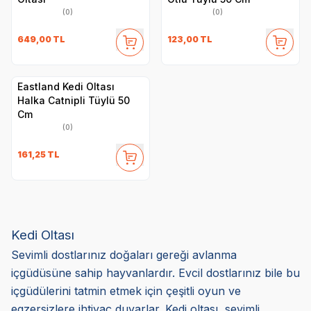
(0)
(0)
649,00
TL
123,00
TL
Eastland Kedi Oltası
Halka Catnipli Tüylü 50
Cm
(0)
161,25
TL
Kedi Oltası
Sevimli dostlarınız doğaları gereği avlanma
içgüdüsüne sahip hayvanlardır. Evcil dostlarınız bile bu
içgüdülerini tatmin etmek için çeşitli oyun ve
egzersizlere ihtiyaç duyarlar. Kedi oltası, sevimli