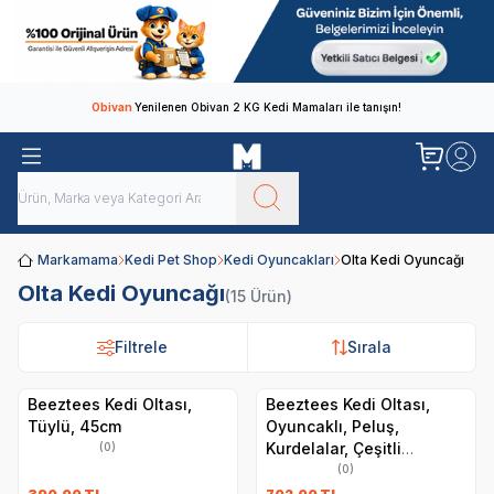
Obivan
Yenilenen Obivan 2 KG Kedi Mamaları ile tanışın!
Markamama
Kedi Pet Shop
Kedi Oyuncakları
Olta Kedi Oyuncağı
Olta Kedi Oyuncağı
(15 Ürün)
Filtrele
Filtrele
Sırala
Sırala
Beeztees Kedi Oltası,
Beeztees Kedi Oltası,
Tüylü, 45cm
Oyuncaklı, Peluş,
Kurdelalar, Çeşitli
(0)
Renklerde, 40cm
(0)