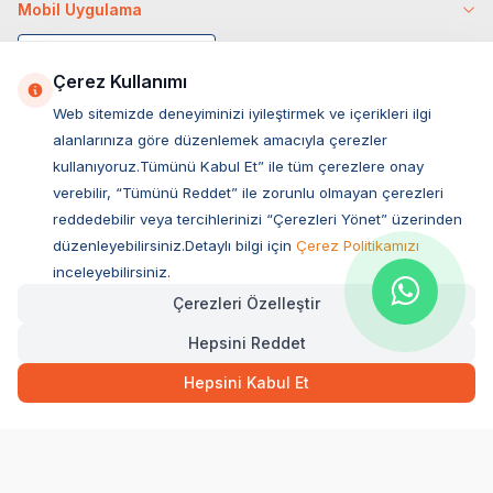
Mobil Uygulama
Çerez Kullanımı
Web sitemizde deneyiminizi iyileştirmek ve içerikleri ilgi
alanlarınıza göre düzenlemek amacıyla çerezler
kullanıyoruz.Tümünü Kabul Et” ile tüm çerezlere onay
verebilir, “Tümünü Reddet” ile zorunlu olmayan çerezleri
reddedebilir veya tercihlerinizi “Çerezleri Yönet” üzerinden
düzenleyebilirsiniz.Detaylı bilgi için
Çerez Politikamızı
Müşteri Hizmetleri
inceleyebilirsiniz.
Çerezleri Özelleştir
Sıkça Sorulan Sorular
Hepsini Reddet
Adres
Ovacık Mah. Hacıoğlu Sok. No:13 Başiskele / KOCAELİ
Hepsini Kabul Et
Müşteri Destek Hattı
0850 532 1141
WhatsApp Destek
0554 871 66 20