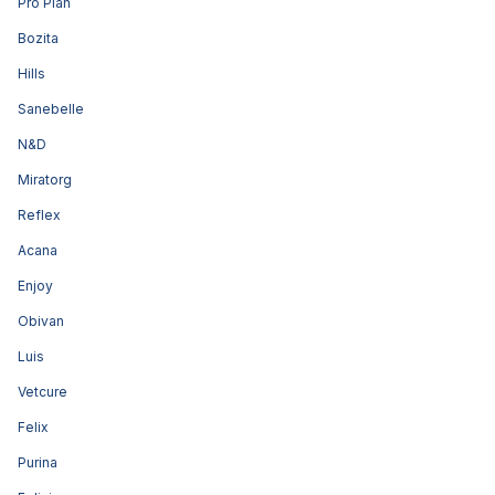
Pro Plan
Bozita
Hills
Sanebelle
N&D
Miratorg
Reflex
Acana
Enjoy
Obivan
Luis
Vetcure
Felix
Purina