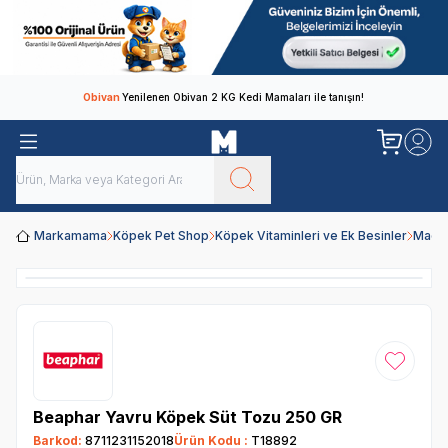
Obivan
Yenilenen Obivan 2 KG Kedi Mamaları ile tanışın!
Markamama
Köpek Pet Shop
Köpek Vitaminleri ve Ek Besinler
Macu
Favoriye
Beaphar Yavru Köpek Süt Tozu 250 GR
Barkod:
8711231152018
Ürün Kodu :
T18892