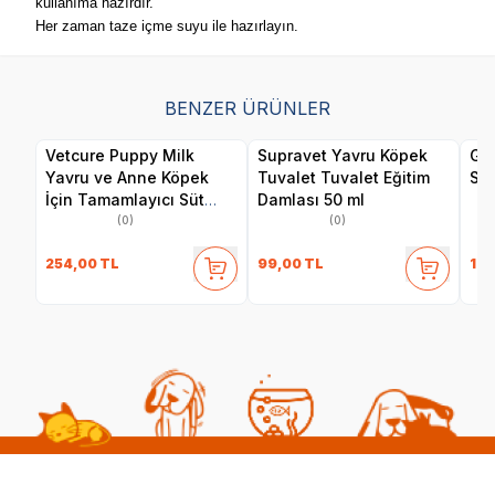
kullanıma hazırdır.
Her zaman taze içme suyu ile hazırlayın.
BENZER ÜRÜNLER
Vetcure Puppy Milk
Supravet Yavru Köpek
Ga
Yavru ve Anne Köpek
Tuvalet Tuvalet Eğitim
Sağ
İçin Tamamlayıcı Süt
Damlası 50 ml
Tozu Takviyesi 200 gr
(0)
(0)
254,00
TL
99,00
TL
160