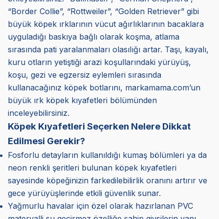
“Border Collie”, “Rottweiler”, “Golden Retriever” gibi
büyük köpek ırklarının vücut ağırlıklarının bacaklara
uyguladığı baskıya bağlı olarak koşma, atlama
sırasında pati yaralanmaları olasılığı artar. Taşı, kayalı,
kuru otların yetiştiği arazi koşullarındaki yürüyüş,
koşu, gezi ve egzersiz eylemleri sırasında
kullanacağınız köpek botlarını, markamama.com’un
büyük ırk köpek kıyafetleri bölümünden
inceleyebilirsiniz.
Köpek Kıyafetleri Seçerken Nelere Dikkat
Edilmesi Gerekir?
Fosforlu detayların kullanıldığı kumaş bölümleri ya da
neon renkli şeritleri bulunan köpek kıyafetleri
sayesinde köpeğinizin farkedilebilirlik oranını artırır ve
gece yürüyüşlerinde etkili güvenlik sunar.
Yağmurlu havalar için özel olarak hazırlanan PVC
materyalli su geçirmez özelliğe sahip giysilerin yanı