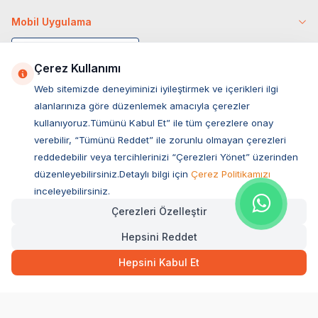
Mobil Uygulama
Çerez Kullanımı
Web sitemizde deneyiminizi iyileştirmek ve içerikleri ilgi
alanlarınıza göre düzenlemek amacıyla çerezler
kullanıyoruz.Tümünü Kabul Et” ile tüm çerezlere onay
verebilir, “Tümünü Reddet” ile zorunlu olmayan çerezleri
reddedebilir veya tercihlerinizi “Çerezleri Yönet” üzerinden
düzenleyebilirsiniz.Detaylı bilgi için
Çerez Politikamızı
Müşteri Hizmetleri
inceleyebilirsiniz.
Çerezleri Özelleştir
Sıkça Sorulan Sorular
Hepsini Reddet
Adres
Ovacık Mah. Hacıoğlu Sok. No:13 Başiskele / KOCAELİ
Hepsini Kabul Et
Müşteri Destek Hattı
0850 532 1141
WhatsApp Destek