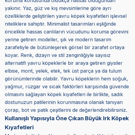
koruma konusunda oldukça hassas olduğundan
yakınır. Yaz, güz ve kış mevsimlerine göre ayrı
özelliklerde geliştirilen yavru köpek kıyafetleri işlevsel
niteliklere sahiptir. Minimalist tasarımları eşliğinde
öncelikle hassas canlıların vücudunu koruma görevini
yerine getiren modeller, şık ve modern tasarım
zarafetiyle de bütünleşerek görsel bir zarafet ortaya
koyar. Renk, dizayn ve stil zenginliğiyle sayısız
alternatifi yavru köpeklerle bir araya getiren giysiler
elbise, mont, yelek, etek, tek üst parça ya da tulum
görünümlerinde olabilir. Yavru köpeklerin hem soğuk,
yağmur, rüzgar ve sıcak faktörleri karşısında güvende
olmasını sağlayan köpek kıyafetleri ile birlikte, sadık
dostunuzun patilerinin korunmasına olanak tanıyan
çorap, bot ve patik çeşitlerini de değerlendirebilirsiniz.
Kullanışlı Yapısıyla Öne Çıkan Büyük Irk Köpek
Kıyafetleri