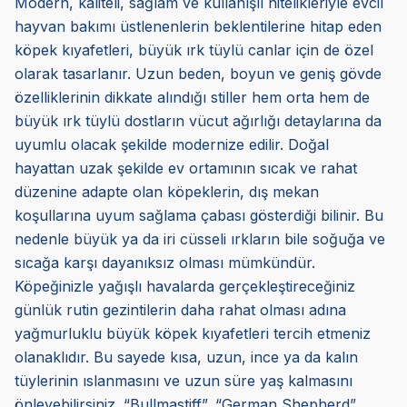
Modern, kaliteli, sağlam ve kullanışlı nitelikleriyle evcil
hayvan bakımı üstlenenlerin beklentilerine hitap eden
köpek kıyafetleri, büyük ırk tüylü canlar için de özel
olarak tasarlanır. Uzun beden, boyun ve geniş gövde
özelliklerinin dikkate alındığı stiller hem orta hem de
büyük ırk tüylü dostların vücut ağırlığı detaylarına da
uyumlu olacak şekilde modernize edilir. Doğal
hayattan uzak şekilde ev ortamının sıcak ve rahat
düzenine adapte olan köpeklerin, dış mekan
koşullarına uyum sağlama çabası gösterdiği bilinir. Bu
nedenle büyük ya da iri cüsseli ırkların bile soğuğa ve
sıcağa karşı dayanıksız olması mümkündür.
Köpeğinizle yağışlı havalarda gerçekleştireceğiniz
günlük rutin gezintilerin daha rahat olması adına
yağmurluklu büyük köpek kıyafetleri tercih etmeniz
olanaklıdır. Bu sayede kısa, uzun, ince ya da kalın
tüylerinin ıslanmasını ve uzun süre yaş kalmasını
önleyebilirsiniz. “Bullmastiff”, “German Shepherd”,