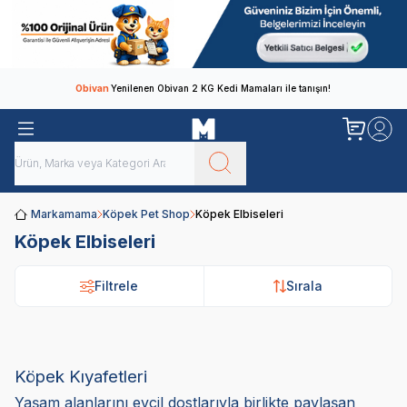
Obivan
Yenilenen Obivan 2 KG Kedi Mamaları ile tanışın!
Markamama
Köpek Pet Shop
Köpek Elbiseleri
Köpek Elbiseleri
Filtrele
Filtrele
Sırala
Sırala
Köpek Kıyafetleri
Yaşam alanlarını evcil dostlarıyla birlikte paylaşan