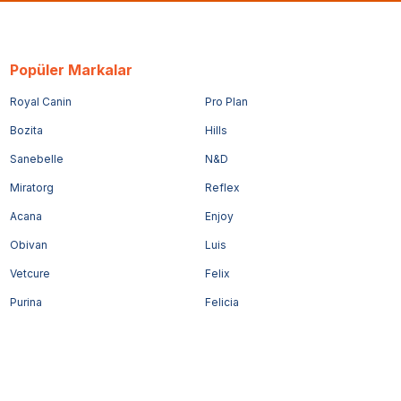
Popüler Markalar
Royal Canin
Pro Plan
Bozita
Hills
Sanebelle
N&D
Miratorg
Reflex
Acana
Enjoy
Obivan
Luis
Vetcure
Felix
Purina
Felicia