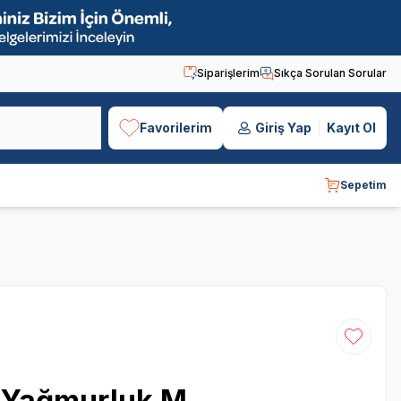
Siparişlerim
Sıkça Sorulan Sorular
Favorilerim
Giriş Yap
Kayıt Ol
Sepetim
Favoriye
k Yağmurluk M