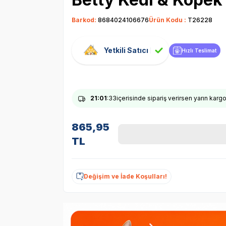
Barkod:
8684024106676
Ürün Kodu :
T26228
Yetkili Satıcı
Hızlı Teslimat
21
:01
:32
içerisinde sipariş verirsen yarın karg
865,95
TL
Değişim ve İade Koşulları!