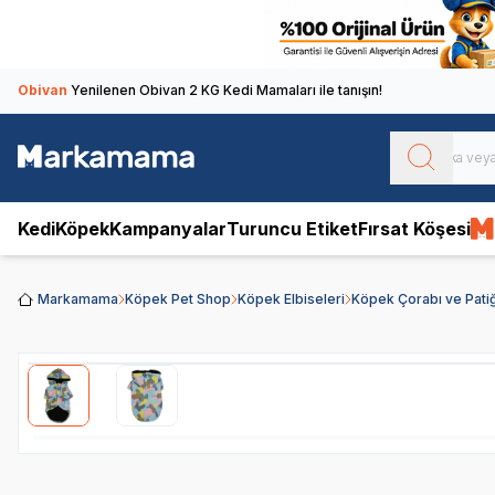
Obivan
Yenilenen Obivan 2 KG Kedi Mamaları ile tanışın!
Kedi
Köpek
Kampanyalar
Turuncu Etiket
Fırsat Köşesi
Markamama
Köpek Pet Shop
Köpek Elbiseleri
Köpek Çorabı ve Patiğ