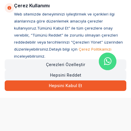
Çerez Kullanımı
Web sitemizde deneyiminizi iyileştirmek ve içerikleri ilgi
alanlarınıza göre düzenlemek amacıyla çerezler
kullanıyoruz.Tümünü Kabul Et” ile tüm çerezlere onay
verebilir, “Tümünü Reddet” ile zorunlu olmayan çerezleri
reddedebilir veya tercihlerinizi “Çerezleri Yönet” üzerinden
düzenleyebilirsiniz.Detaylı bilgi için
Çerez Politikamızı
Müşteri Hizmetleri
inceleyebilirsiniz.
Çerezleri Özelleştir
Sıkça Sorulan Sorular
Hepsini Reddet
Adres
155,00
TL
Hızlı Teslimat
Ovacık Mah. Hacıoğlu Sok. No:13 Başiskele / KOCAELİ
Hepsini Kabul Et
Müşteri Destek Hattı
SEPETE EKLE
0850 532 1141
WhatsApp Destek
0554 871 66 20