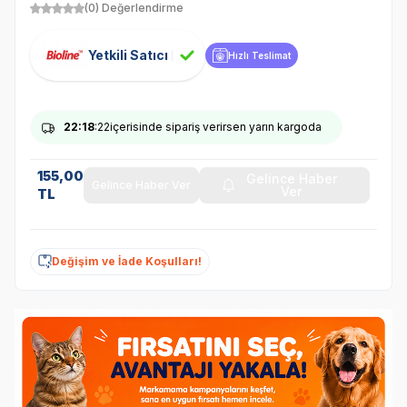
(0) Değerlendirme
Yetkili Satıcı
Hızlı Teslimat
22
:18
:22
içerisinde sipariş verirsen yarın kargoda
155,00
Gelince Haber
Gelince Haber Ver
Ver
TL
Değişim ve İade Koşulları!