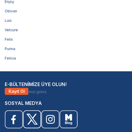
Enjoy
Obivan
Luis
Vetcure
Felix
Purina
Felicia
E-BÜLTENİMİZE ÜYE OLUN!
Kayıt Ol
SOSYAL MEDYA