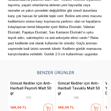
taşınma, yaşam ortamlarına eklenen yeni hayvanlar veya
nesneler ve yakın çevredeki değişiklikler gibi stresli durumlara
karşı çok hassas bir şekilde tepki verir. Bioline anti-stres macunu
kedilerinizin strese karşı koymasına yardımcı olan ve hayatlarını
kolaylaştıran temel bileşenler içerir Melisa Ekstrakt, Valerian
Ekstrakt, Papatya Ekstrakt, Sarı Kantaron Ekstrakt’ın uyku
teşvik edici, sakinleştirici ve anti-anksiyete etkisi vardır.* Relax
past kedilerde oral olarak kullanılan bir üründür. Güçlü aroması
sayesinde kedi ürünü severek tüketir. Kedilerin günlük mamasına
karıştırılarakta verilebilir. Günlük 2-3 cm kullanılması uygundur.
BENZER ÜRÜNLER
Gimcat Kediler için Anti-
Gimcat Kediler için Anti-
Vet
Hairball Peynirli Malt 50
Hairball Tavuklu Malt 50
Yav
gr
gr
Des
(17)
(10)
149,00
TL
199,00
TL
199