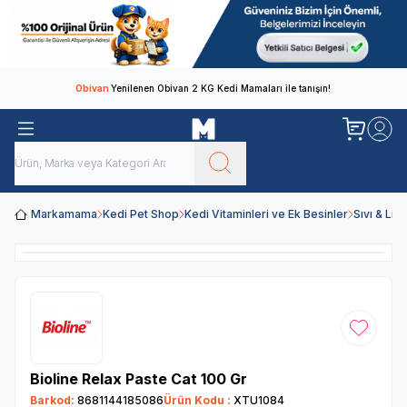
Obivan
Yenilenen Obivan 2 KG Kedi Mamaları ile tanışın!
Markamama
Kedi Pet Shop
Kedi Vitaminleri ve Ek Besinler
Sıvı & Likit
Favoriye
Bioline Relax Paste Cat 100 Gr
Barkod:
8681144185086
Ürün Kodu :
XTU1084