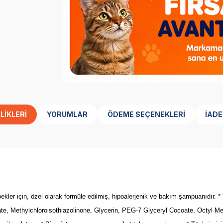
LIKLERI
YORUMLAR
ÖDEME SEÇENEKLERI
İADE
ler için, özel olarak formüle edilmiş, hipoalerjenik ve bakım şampuanıdır. * 
te, Methylchloroisothiazolinone, Glycerin, PEG-7 Glyceryl Cocoate, Octyl Me