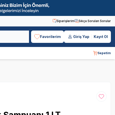
Siparişlerim
Sıkça Sorulan Sorular
Favorilerim
Giriş Yap
Kayıt Ol
Sepetim
Favoriye
k Şampuanı 1 LT