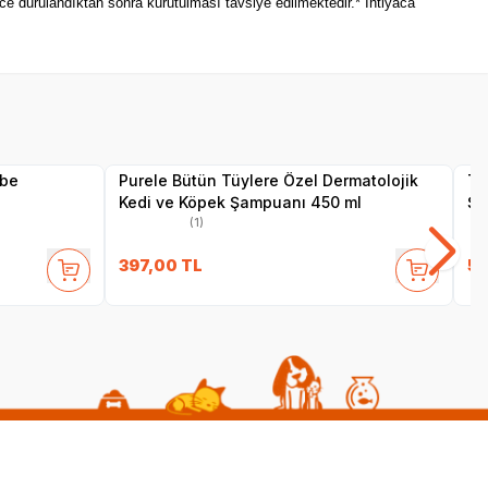
ce durulandıktan sonra kurutulması tavsiye edilmektedir.* İhtiyaca
Yetkili
Satıcı
übe
Purele Bütün Tüylere Özel Dermatolojik
Tr
Kedi ve Köpek Şampuanı 450 ml
Şa
(1)
397,00
TL
51