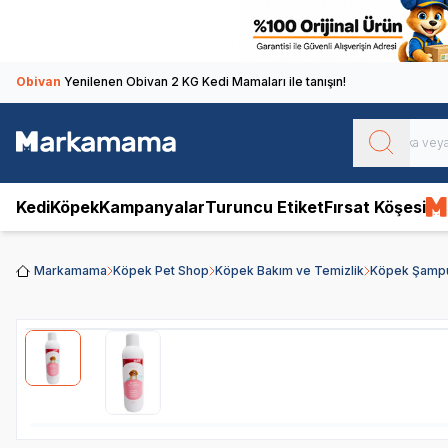
Obivan
Yenilenen Obivan 2 KG Kedi Mamaları ile tanışın!
Kedi
Köpek
Kampanyalar
Turuncu Etiket
Fırsat Köşesi
Markamama
Köpek Pet Shop
Köpek Bakım ve Temizlik
Köpek Şampua