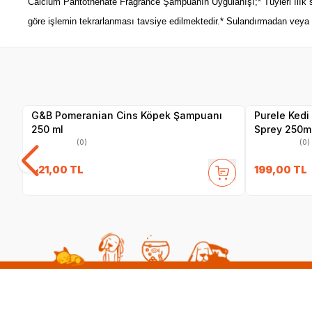
Calcium Pantothenate Fragrance Şampuanın Uygulanışı;* Tüyleri ılık su 
göre işlemin tekrarlanması tavsiye edilmektedir.* Sulandırmadan veya 11
Yetkili
Satıcı
G&B Pomeranian Cins Köpek Şampuanı
Purele Kedi
250 ml
Sprey 250m
(0)
(0)
621,00
TL
199,00
TL