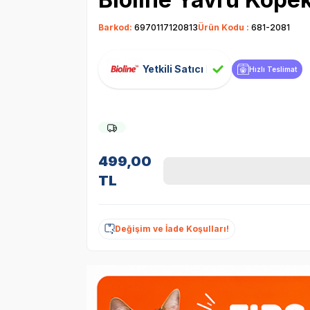
Barkod:
6970117120813
Ürün Kodu :
681-2081
Yetkili Satıcı
Hızlı Teslimat
499,00
TL
Değişim ve İade Koşulları!