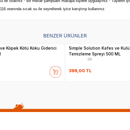
ile ıslatınız.* Bir miktar şampuanı masajla tüylere uygulayınız.* Tüylerin iyi
6 oranında sıcak su ile seyrelterek iyice karıştırıp kullanınız.
SKT
1.10.2029
BENZER ÜRÜNLER
Yetkili
Yetkili
Satıcı
Satıcı
 ve Köpek Kötü Koku Giderici
Simple Solution Kafes ve Kul
l
Temizleme Spreyi 500 ML
(0)
399,00
TL