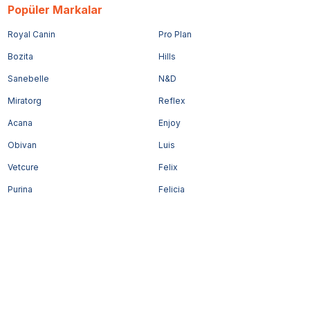
Popüler Markalar
Royal Canin
Pro Plan
Bozita
Hills
Sanebelle
N&D
Miratorg
Reflex
Acana
Enjoy
Obivan
Luis
Vetcure
Felix
Purina
Felicia