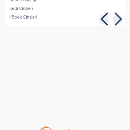
Kedi Cinsleri
Köpek Cinsleri
Kedilerde Kuduz
Kısırlaştırılmış Kediye
Belirtileri, Nedenleri ve
Normal Mama
Tedavi Yöntemleri
Yedirmek Zararlı mı?
06 08 2026
06 08 2026
Kedi Sağlığı
Kedi Beslenmesi