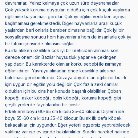
davranırlar. Yalnız kalmaya çok uzun süre dayanamazlar.
Çok yüksek koruma duyguları olduğu için çok küçük yaşlarda
eğitimine başlanması gerekir. Çok iyi eğitim verilirken aşırıya
kaçılmaması gerekmektedir. Diğer hayvanlarla arası küçük
yaşlardan beri onlarla beraber olmasına bağlıdır. Çok iyi bir
sosyalleşme sonucu hem hayvanlarla hem de insanlarla çok iyi
bir tutum içerisinde olmasını sağlar.
Bu ırkı alırken özellikle çok iyi bir üreticiden alınması son
derece önemlidir. Bazılar huysuzluk yapar ve çekingen
yapıdadır. Bu karakterde olanlar korku sebebi ile ısırmaya
eğilimlidirler. Yavruyu almadan önce kesinlikle ailesine
bakılması gerekmektedir. Cezaya dayalı olan eğitimler bu ırk
için uygun bir eğitim yolu değildir. Çok fazla zeki canlılar
oldukları için bu cins her konuda başarılı olabilirler. Çoban
köpeği, asker köpeği , polis köpeği , koruma köpeği gibi
çeşitli yerlerde faydalanılan bir cinstir.
Erkeklerin boyu 60-65 cm kilosu 35-40 kilodur. Dişilerin ise
boyu 55-60 cm kilosu 35-40 kilodur. Bu ırk ilk defa köpek
bakacaklar için uygundur. Eğer yeterli egzersiz yaptırabilecek
vaktiniz var ise ev içinde bakılabilirler. Sürekli hareket halinde