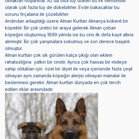
olmaktan hoşlanırlar. Az da olsa tüy döken bu ırk mevsimsel
olarak çok fazla tüy de dökebilirler. Evde bakacaklar bu
sorunu fırçalama ile çözebilirler.
Andından anlaşıldığı üzere Alman Kurtları Almanya kökenli bir
köpektir. Bir çok üretici bir araya gelerek Alman çoban
köpeğini oluşturmuş 1899 yılında ise bu cins ilk defa kayıt altına
alınmıştır. Bir çok yarışmalara sokulmuş ve son derece başarılı
olmuştur.
Alman kurtları çok sık görülen kalça çıkığı olan eklem
rahatsızlığına yatkın bir cinstir. Ayrıca çok hassas bir mideye
sahip oldukları için özel bir diyet ile veya içerisinde fazla çeşit
olmayan aynı zamanda köpeğin alerjisi olmayan mamalar ile
beslenmesi gerekir. Alman kurtları dünyada en çok tercih
edilen ırklar arasındadır.