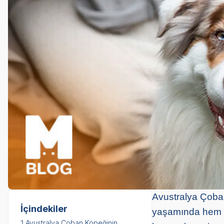
Avustralya Çoban 
İçindekiler
yaşamında hem de
1.
Avustralya Çoban Köpeğinin