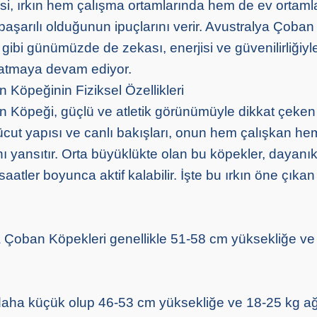
i, ırkın hem çalışma ortamlarında hem de ev ortaml
aşarılı olduğunun ipuçlarını verir. Avustralya Çoban
gibi günümüzde de zekası, enerjisi ve güvenilirliğiyl
ratmaya devam ediyor.
 Köpeğinin Fiziksel Özellikleri
 Köpeği, güçlü ve atletik görünümüyle dikkat çeken
vücut yapısı ve canlı bakışları, onun hem çalışkan h
yansıtır. Orta büyüklükte olan bu köpekler, dayanıklı
atler boyunca aktif kalabilir. İşte bu ırkın öne çıkan 
 Çoban Köpekleri genellikle 51-58 cm yüksekliğe ve
z daha küçük olup 46-53 cm yüksekliğe ve 18-25 kg ağ