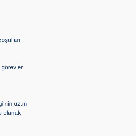
oşulları
 görevler
ği’nin uzun
e olanak