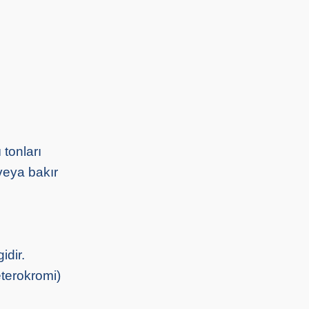
 tonları
veya bakır
idir.
eterokromi)