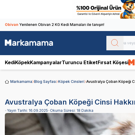
Obivan
Yenilenen Obivan 2 KG Kedi Mamaları ile tanışın!
Kedi
Köpek
Kampanyalar
Turuncu Etiket
Fırsat Köşesi
Markamama
Blog Sayfası
Köpek Cinsleri
Avustralya Çoban Köpeği Ci
Avustralya Çoban Köpeği Cinsi Hakkın
•
Yayın Tarihi:
16.09.2025
•
Okuma Süresi:
18 Dakika