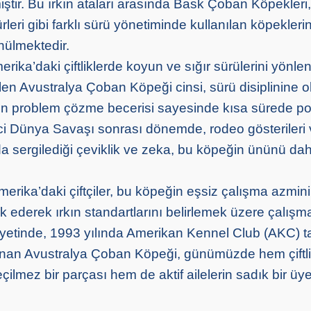
ilmiştir. Bu ırkın ataları arasında Bask Çoban Köpekleri
ürleri gibi farklı sürü yönetiminde kullanılan köpekleri
ülmektedir.
merika’daki çiftliklerde koyun ve sığır sürülerini yönl
ilen Avustralya Çoban Köpeği cinsi, sürü disiplinine o
tün problem çözme becerisi sayesinde kısa sürede po
nci Dünya Savaşı sonrası dönemde, rodeo gösterileri 
a sergilediği çeviklik ve zeka, bu köpeğin ününü da
Amerika’daki çiftçiler, bu köpeğin eşsiz çalışma azmin
 fark ederek ırkın standartlarını belirlemek üzere çalışm
ayetinde, 1993 yılında Amerikan Kennel Club (AKC) t
ınan Avustralya Çoban Köpeği, günümüzde hem çiftl
lmez bir parçası hem de aktif ailelerin sadık bir üye