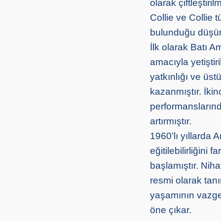
olarak çiftleştir
Collie ve Collie t
bulunduğu düşün
İlk olarak Batı A
amacıyla yetiştir
yatkınlığı ve üs
kazanmıştır. İki
performanslarınd
artırmıştır.
1960’lı yıllarda 
eğitilebilirliğini
başlamıştır. Nih
resmi olarak tan
yaşamının vazgeçi
öne çıkar.