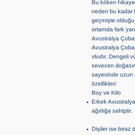
Bu köken hikayes
neden bu kadar b
geçmişte olduğu 
ortamda fark ya
Avustralya Çoban
Avustralya Çoban
ırkıdır. Dengeli 
sevecen doğasını 
sayesinde uzun sa
özellikleri:
Boy ve Kilo
Erkek Avustralya
ağırlığa sahiptir.
Dişiler ise bira