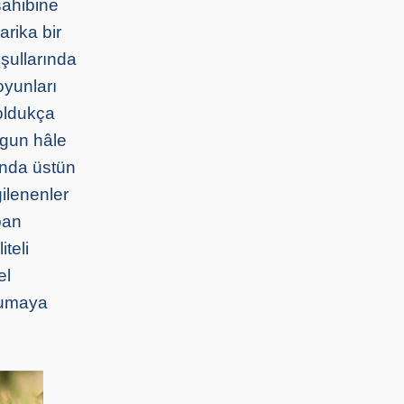
 sahibine
arika bir
oşullarında
oyunları
 oldukça
ygun hâle
rında üstün
gilenenler
ban
teli
el
okumaya