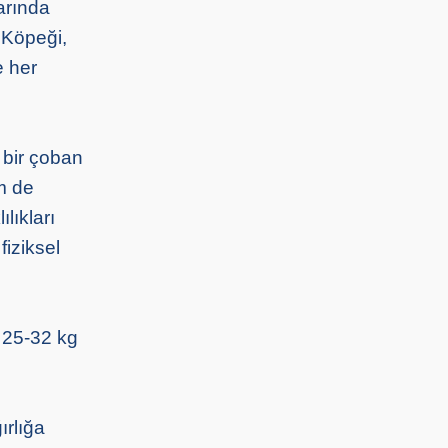
arında
 Köpeği,
e her
 bir çoban
em de
lıkları
fiziksel
 25-32 kg
ırlığa