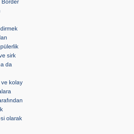
, Border
n
endirmek
lan
pülerlik
ve sirk
ha da
i ve kolay
alara
arafından
ik
si olarak