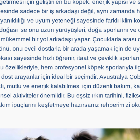
getirmesi için geliştirilen bu köpek, enerjik yapısı ve
yesinde sadece bir iş arkadaşı değil, aynı zamanda h
yanıklılığı ve uyum yeteneği sayesinde farklı iklim k
f doğası ise onu uzun yürüyüşleri, doğa sporlarını ve 
in mükemmel bir yol arkadaşı yapar. Çocuklarla arası
yönü, onu evcil dostlarla bir arada yaşamak için de u
ekası sayesinde hızlı öğrenir, itaat ve çeviklik sporla
Bu özellikleriyle, hem profesyonel köpek sporlarıyla il
dost arayanlar için ideal bir seçimdir. Avustralya Ço
ı, mutlu ve enerjik kalabilmesi için düzenli bakım, kali
el aktiviteler önemlidir. Bu eşsiz ırkın tarihini, fiziks
 bakım ipuçlarını keşfetmeye hazırsanız rehberimizi 