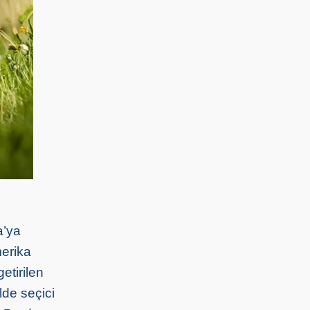
a’ya
merika
etirilen
lde seçici