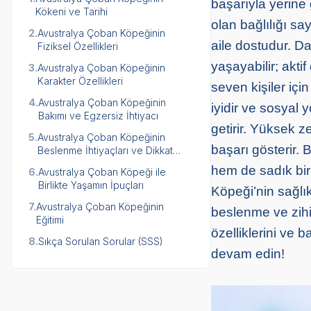
başarıyla yerine 
Kökeni ve Tarihi
olan bağlılığı sa
2.
Avustralya Çoban Köpeğinin
aile dostudur. Da
Fiziksel Özellikleri
yaşayabilir; akti
3.
Avustralya Çoban Köpeğinin
Karakter Özellikleri
seven kişiler iç
4.
Avustralya Çoban Köpeğinin
iyidir ve sosyal 
Bakımı ve Egzersiz İhtiyacı
getirir. Yüksek z
5.
Avustralya Çoban Köpeğinin
başarı gösterir. 
Beslenme İhtiyaçları ve Dikkat
Edilmesi Gerekenler
hem de sadık bir 
6.
Avustralya Çoban Köpeği ile
Birlikte Yaşamın İpuçları
Köpeği’nin sağlıkl
7.
Avustralya Çoban Köpeğinin
beslenme ve zihins
Eğitimi
özelliklerini ve
8.
Sıkça Sorulan Sorular (SSS)
devam edin!