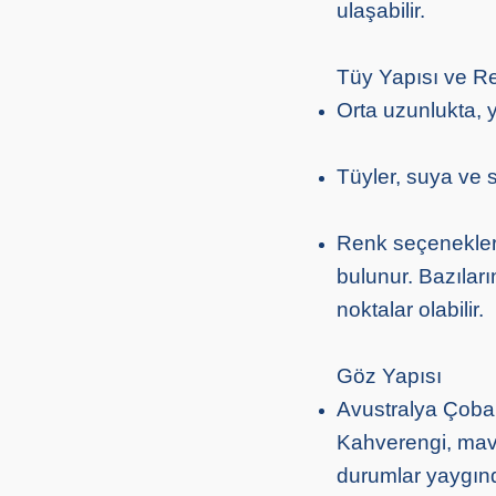
ulaşabilir.
Tüy Yapısı ve R
Orta uzunlukta, y
Tüyler, suya ve 
Renk seçenekleri 
bulunur. Bazılar
noktalar olabilir.
Göz Yapısı
Avustralya Çoban 
Kahverengi, mavi
durumlar yaygınd