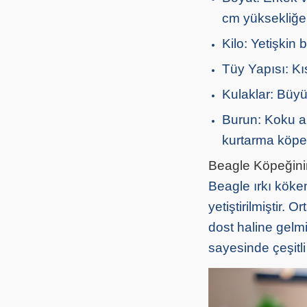
cm yüksekliğe 
Kilo: Yetişkin 
Tüy Yapısı: Kı
Kulaklar: Büyük
Burun: Koku a
kurtarma köpeğ
Beagle Köpeğinin
Beagle ırkı köken
yetiştirilmiştir. 
dost haline gelm
sayesinde çeşitli