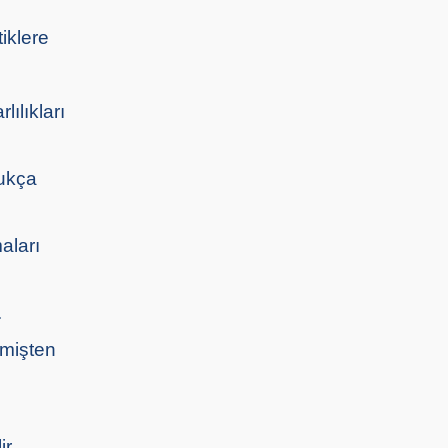
tiklere
ılıkları
dukça
aları
.
çmişten
r.