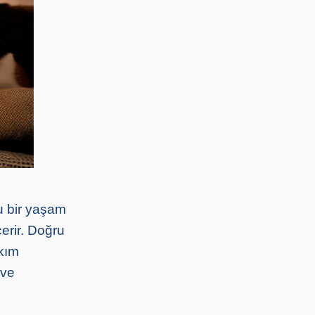
lu bir yaşam
çerir. Doğru
akım
 ve