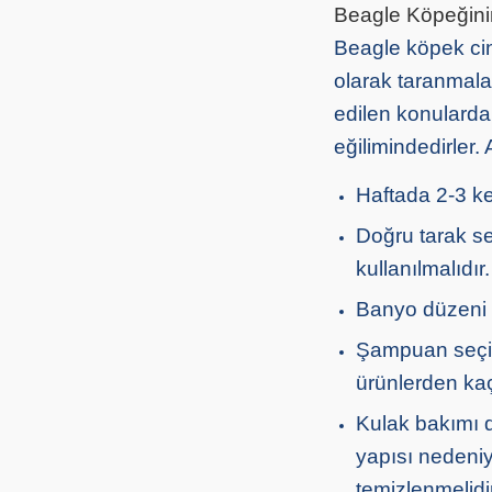
Beagle Köpeğini
Beagle köpek cin
olarak taranmala
edilen konulardan
eğilimindedirler.
Haftada 2-3 ke
Doğru tarak se
kullanılmalıdır.
Banyo düzeni ç
Şampuan seçimi
ürünlerden kaç
Kulak bakımı d
yapısı nedeniy
temizlenmelidir