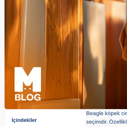
Beagle köpek cins
İçindekiler
seçimdir. Özellik