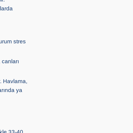
mlarda
urum stres
 canları
ir. Havlama,
larında ya
kle 33-40