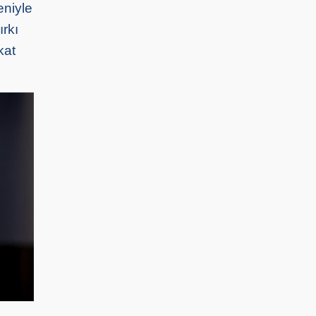
eniyle
ırkı
kat