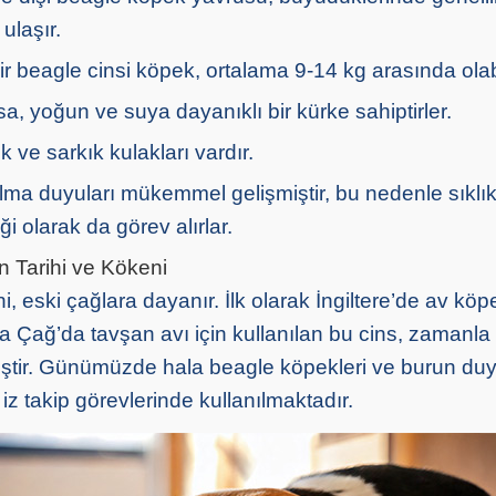
ulaşır.
bir beagle cinsi köpek, ortalama 9-14 kg arasında olabi
sa, yoğun ve suya dayanıklı bir kürke sahiptirler.
 ve sarkık kulakları vardır.
lma duyuları mükemmel gelişmiştir, bu nedenle sıklı
i olarak da görev alırlar.
 Tarihi ve Kökeni
i, eski çağlara dayanır. İlk olarak İngiltere’de av köp
Orta Çağ’da tavşan avı için kullanılan bu cins, zamanla 
iştir. Günümüzde hala beagle köpekleri ve burun duya
 iz takip görevlerinde kullanılmaktadır.