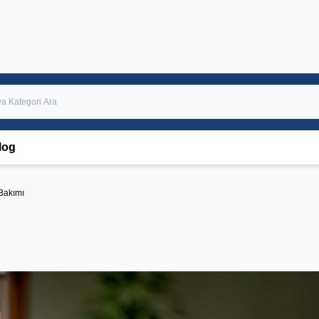
log
 Bakımı