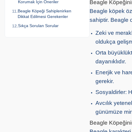
Beagle Köpeğinin
Korumak İçin Öneriler
Beagle köpek özell
Beagle Köpeği Sahiplenirken
11.
Dikkat Edilmesi Gerekenler
sahiptir. Beagle 
Sıkça Sorulan Sorular
12.
Zeki ve meraklı
oldukça gelişmi
Orta büyüklükt
dayanıklıdır.
Enerjik ve har
gerekir.
Sosyaldirler: 
Avcılık yetene
günümüze miras
Beagle Köpeğinin
Beagle karakteri,