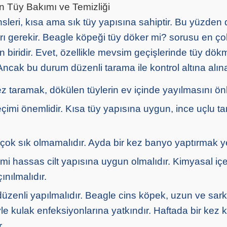
n Tüy Bakımı ve Temizliği
sleri, kısa ama sık tüy yapısına sahiptir. Bu yüzden 
rı gerekir. Beagle köpeği tüy döker mi? sorusu en ç
 biridir. Evet, özellikle mevsim geçişlerinde tüy dök
 Ancak bu durum düzenli tarama ile kontrol altına alınab
z taramak, dökülen tüylerin ev içinde yayılmasını önl
çimi önemlidir. Kısa tüy yapısına uygun, ince uçlu ta
ok sık olmamalıdır. Ayda bir kez banyo yaptırmak yet
 hassas cilt yapısına uygun olmalıdır. Kimyasal içer
ınılmalıdır.
üzenli yapılmalıdır. Beagle cins köpek, uzun ve sark
le kulak enfeksiyonlarına yatkındır. Haftada bir kez k
.