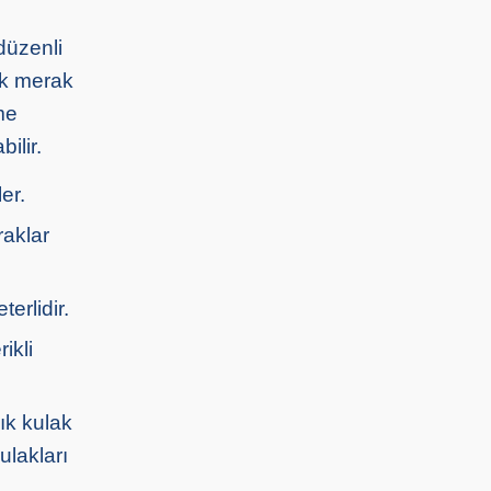
düzenli
ok merak
me
ilir.
er.
raklar
erlidir.
ikli
ık kulak
ulakları