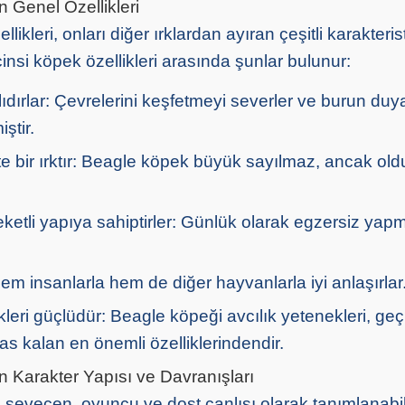
 Genel Özellikleri
ikleri, onları diğer ırklardan ayıran çeşitli karakteris
cinsi köpek özellikleri arasında şunlar bulunur:
dırlar: Çevrelerini keşfetmeyi severler ve burun duyarl
ştir.
e bir ırktır: Beagle köpek büyük sayılmaz, ancak ol
eketli yapıya sahiptirler: Günlük olarak egzersiz yapm
Hem insanlarla hem de diğer hayvanlarla iyi anlaşırlar
kleri güçlüdür: Beagle köpeği avcılık yetenekleri, ge
 kalan en önemli özelliklerindendir.
 Karakter Yapısı ve Davranışları
 sevecen, oyuncu ve dost canlısı olarak tanımlanabili