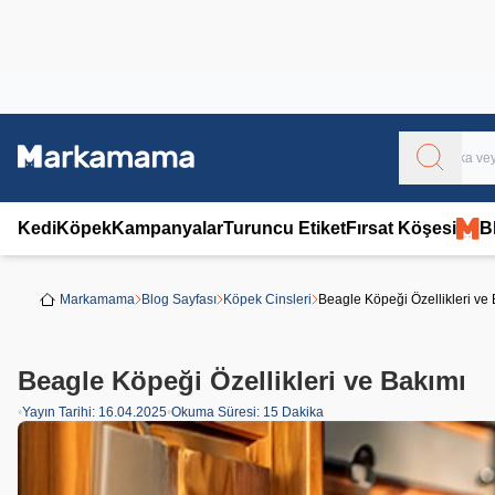
Obivan
Yenilenen Obivan 2 KG Kedi Mamaları ile tanışın!
Kedi
Köpek
Kampanyalar
Turuncu Etiket
Fırsat Köşesi
B
Markamama
Blog Sayfası
Köpek Cinsleri
Beagle Köpeği Özellikleri ve
Beagle Köpeği Özellikleri ve Bakımı
•
Yayın Tarihi:
16.04.2025
•
Okuma Süresi:
15 Dakika