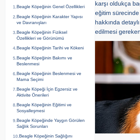
karşı oldukça bağ
Beagle Köpeğinin Genel Özellikleri
1.
eğitim sürecinde 
Beagle Köpeğinin Karakter Yapısı
2.
hakkında detaylı 
ve Davranışları
edilmesi gereken 
Beagle Köpeğinin Fiziksel
3.
Özellikleri ve Görünümü
Beagle Köpeğinin Tarihi ve Kökeni
4.
Beagle Köpeğinin Bakımı ve
5.
Beslenmesi
Beagle Köpeğinin Beslenmesi ve
6.
Mama Seçimi
Beagle Köpeği İçin Egzersiz ve
7.
Aktivite Önerileri
Beagle Köpeğinin Eğitimi ve
8.
Sosyalleşmesi
Beagle Köpeğinde Yaygın Görülen
9.
Sağlık Sorunları
Beagle Köpeğinin Sağlığını
10.