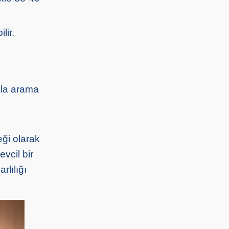
lir.
kla arama
eği olarak
evcil bir
rlılığı