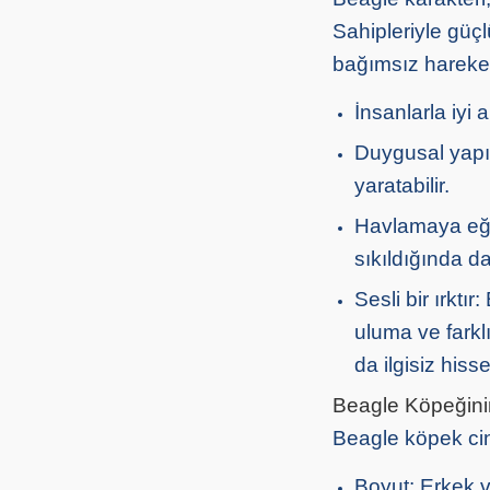
Sahipleriyle güçl
bağımsız hareket 
İnsanlarla iyi 
Duygusal yapıy
yaratabilir.
Havlamaya eğil
sıkıldığında da
Sesli bir ırktı
uluma ve farkl
da ilgisiz hiss
Beagle Köpeğinin
Beagle köpek cinsl
Boyut: Erkek v