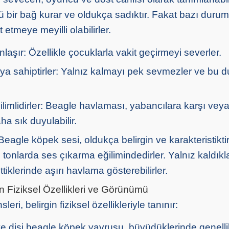
ü bir bağ kurar ve oldukça sadıktır. Fakat bazı duru
etmeye meyilli olabilirler.
anlaşır: Özellikle çocuklarla vakit geçirmeyi severler.
a sahiptirler: Yalnız kalmayı pek sevmezler ve bu d
imlidirler: Beagle havlaması, yabancılara karşı veya
ha sık duyulabilir.
r: Beagle köpek sesi, oldukça belirgin ve karakteristikt
ı tonlarda ses çıkarma eğilimindedirler. Yalnız kaldık
ettiklerinde aşırı havlama gösterebilirler.
 Fiziksel Özellikleri ve Görünümü
eri, belirgin fiziksel özellikleriyle tanınır:
e dişi beagle köpek yavrusu, büyüdüklerinde genelli